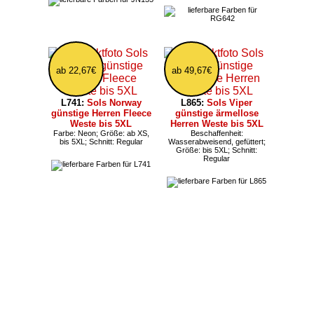
ab 22,67€
ab 49,67€
L741:
Sols Norway
L865:
Sols Viper
günstige Herren Fleece
günstige ärmellose
Weste bis 5XL
Herren Weste bis 5XL
Farbe: Neon; Größe: ab XS,
Beschaffenheit:
bis 5XL; Schnitt: Regular
Wasserabweisend, gefüttert;
Größe: bis 5XL; Schnitt:
Regular
ab 72,35€
28,07€
JN1822:
Daiber Damen
RG532:
Regatta Thor 3
Hybrid-Bodywarmer bis
Herren Fleecejacke bis
Größe 6XL
5XL
Beschaffenheit:
Größe: ab XS, bis 5XL;
Wasserabweisend; Farbe:
Schnitt: Regular