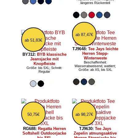
längeres Rückenteil
ab 87,47€
ab 51,83€
TJ9648:
Tee Jays leichte
Herren Stepp-
BY312:
BYB klassische
Winterweste
Jeansjacke mit
Beschaffenheit:
Knopfleiste
Wasserabweisend, wattiert;
Größe: bis 5XL; Schnitt:
Größe: ab XS, bis 5XL
Regular
50,75€
ab 98,27€
RG688:
Regatta Herren
TJ9630:
Tee Jays
Softshell Outdoorjacke
Zepelin atmungsaktive
bis 5XL
Herren Steppjacke bis