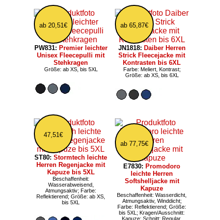
ab 20,51€
ab 65,87€
PW831:
Premier leichter
JN1818:
Daiber Herren
Unisex Fleecepulli mit
Strick Fleecejacke mit
Stehkragen
Kontrasten bis 6XL
Größe: ab XS, bis 5XL
Farbe: Meliert, Kontrast;
Größe: ab XS, bis 6XL
47,51€
ab 77,75€
ST80:
Stormtech leichte
Herren Regenjacke mit
E7830:
Promodoro
Kapuze bis 5XL
leichte Herren
Beschaffenheit:
Softshelljacke mit
Wasserabweisend,
Kapuze
Atmungsaktiv; Farbe:
Beschaffenheit: Wasserdicht,
Reflektierend; Größe: ab XS,
Atmungsaktiv, Winddicht;
bis 5XL
Farbe: Reflektierend; Größe:
bis 5XL; Kragen/Ausschnitt:
Kapuze; Schnitt: Regular,