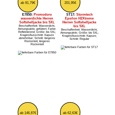
ab 146,87€
E7700:
Promodoro
Herren Strickfleecejacke
BYB3101:
BYB M-65
bis Größe 5XL
Vintage Armyjacke mit
Farbe: Meliert; Größe: bis 5XL;
herausnehmbarer
Kragen/Ausschnitt:
Innenjacke
Nackenband
Farbe: Vintage; Größe: bis
5XL
ab 140,39€
46,43€
TJ9606:
Tee Jays
sportliche Herren
Businessjacke
RG297:
Regatta Dover
Beschaffenheit: Wasserdicht,
wasserdichte und
Atmungsaktiv, Winddicht;
winddichte Herren
Größe: ab XS, bis 5XL
Regenjacke bis Größe
4XL
Beschaffenheit: Wasserdicht,
Winddicht, gefüttert; Farbe:
Meliert; Größe: ab XS, bis 5XL;
Kragen/Ausschnitt: Kapuze;
Schnitt: Regular