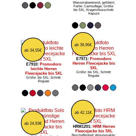
Wasserabweisend, gefüttert;
Farbe: Camouflage; Größe:
bis 5XL; Kragen/Ausschnitt:
Kapuze
ab 39,95€
ab 34,55€
E7971:
Promodoro
Herren Fleecejacke bis
E7910:
Promodoro
5XL
leichte Herren
Größe: bis 5XL; Schnitt:
Fleecejacke bis 5XL
Regular
Größe: bis 5XL; Schnitt:
Regular
ab 42,11€
ab 24,83€
HRM1201:
HRM Herren
Fleecejacke bis 5XL
Beschaffenheit: Atmungsaktiv;