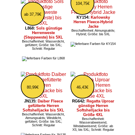
104,75€
ab 37,79€
KY154:
Karlowsky
Herren Fleece-Hybrid
Jacke
L868:
Sols günstige
Beschaffenheit: Atmungsaktiv,
Herrenweste
Hybrid; Größe: bis 5XL
(Steppweste) bis 5XL
Beschaffenheit: Wasserdicht,
gefüttert; Größe: bis 5XL;
Schnitt: Regular
80,99€
46,43€
JN135:
Daiber Fleece
RG642:
Regatta Uproar
gefütterte Herren
günstige Herren
Softshelljacke bis 5XL
Softshelljacke bis
Beschaffenheit: Wasserdicht,
Größe 4XL
Atmungsaktiv, Winddicht,
Beschaffenheit:
gefüttert; Größe: bis 5XL;
Wasserabweisend,
Schnitt: Regular
Windabweisend; Größe: ab
XS, bis 5XL; Schnitt: Regular