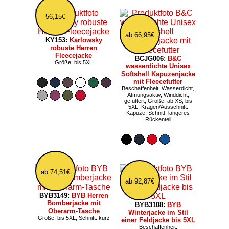
56,15€
ab 66,95€
KY153:
Karlowsky
robuste Herren
Fleecejacke
BCJG006:
B&C
Größe: bis 5XL
wasserdichte Unisex
Softshell Kapuzenjacke
mit Fleecefutter
Beschaffenheit: Wasserdicht,
Atmungsaktiv, Winddicht,
gefüttert; Größe: ab XS, bis
5XL; Kragen/Ausschnitt:
Kapuze; Schnitt: längeres
Rückenteil
ab 74,51€
ab 92,87€
BYB3149:
BYB Herren
Bomberjacke mit
BYB3108:
BYB
Oberarm-Tasche
Winterjacke im Stil
Größe: bis 5XL; Schnitt: kurz
einer Feldjacke bis 5XL
Beschaffenheit: