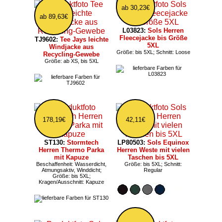
ab 30,23€
ab 89,63€
L03823:
Sols Herren
Fleecejacke bis Größe
TJ9602:
Tee Jays leichte
5XL
Windjacke aus
Größe: bis 5XL; Schnitt: Loose
Recycling-Gewebe
Größe: ab XS, bis 5XL
178,19€
42,11€
ST130:
Stormtech
LP80503:
Sols Equinox
Herren Thermo Parka
Herren Weste mit vielen
mit Kapuze
Taschen bis 5XL
Beschaffenheit: Wasserdicht,
Größe: bis 5XL; Schnitt:
Atmungsaktiv, Winddicht;
Regular
Größe: bis 5XL;
Kragen/Ausschnitt: Kapuze