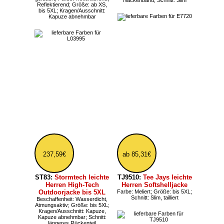
ab 49,67€
ab 57,23€
BY157:
BYB Herren
JN8026:
Daiber Herren
Bomberjacke mit
Kapuzen Sweatjacke
Kragen bis 5XL
aus Bio-Baumwolle bis
Größe: bis 5XL
5XL
Größe: bis 5XL;
Kragen/Ausschnitt: Half-Zip,
Kapuze; Sweatshirt-Schnitt:
Zip-Hoodies