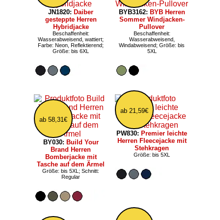
JN1820:
Daiber
BYB3162:
BYB Herren
gesteppte Herren
Sommer Windjacken-
Hybridjacke
Pullover
Beschaffenheit:
Beschaffenheit:
Wasserabweisend, wattiert;
Wasserabweisend,
Farbe: Neon, Reflektierend;
Windabweisend; Größe: bis
Größe: bis 6XL
5XL
ab 21,59€
ab 58,31€
PW830:
Premier leichte
Herren Fleecejacke mit
BY030:
Build Your
Stehkragen
Brand Herren
Größe: bis 5XL
Bomberjacke mit
Tasche auf dem Ärmel
Größe: bis 5XL; Schnitt:
Regular