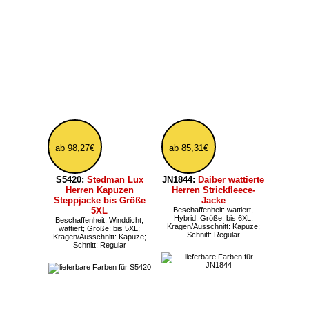
Facebook
Twitter
E-Mail
WhatsApp
[nach oben]
Startseite
»
Herrenmode
»
Herren Jacken
»
Fashionjacken
» XXL Herrenjacken große
Größen bis 5XL
Themenwelten
|
Marken
|
Kundenmeinung
|
Datenschutz
|
Impressum
|
AGB
|
Versand
weitere Infojet-Shops
Frotteehandel
|
Coreno
|
Kappenhandel
|
Handtuch Stickerei
Copyright:
Infojet
2026