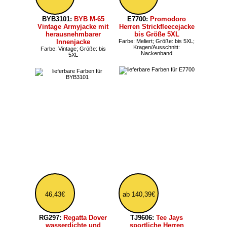
31,31€
ab 37,79€
RT330:
Result Heavy
BY151:
BYB Herren
dicke Herren Arbeits-
Windjacke aus
Fleecejacke bis 5XL
Recycling-Gewebe
Beschaffenheit: Atmungsaktiv,
Größe: bis 5XL;
Winddicht; Größe: ab XS, bis
Kragen/Ausschnitt: Kapuze;
5XL
Schnitt: Regular