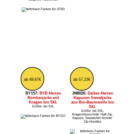
18,35€
ab 101,51€
KX511:
Korntex
E7860:
Promodoro
Warnweste für
warme Herren Winter
Motorradfahrer
Softshelljacke
Größe: bis 5XL
Beschaffenheit: Wasserdicht,
Atmungsaktiv, Winddicht;
Farbe: Reflektierend; Größe:
bis 5XL; Kragen/Ausschnitt:
Kapuze abnehmbar; Schnitt:
längeres Rückenteil, längeres
Rückenteil