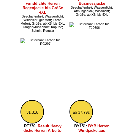
ab 96,11€
ab 55,07€
L03995:
Sols Softshell
E7720:
Promodoro
Jacke mit abnehmbaren
schmal geschnittene
Ärmeln
Herren Fleecejacke bis
Beschaffenheit:
Größe 5XL
Wasserabweisend,
Farbe: Meliert; Größe: bis 5XL;
Atmungsaktiv, Winddicht,
Kragen/Ausschnitt:
gefüttert; Farbe: Reflektierend,
Nackenband; Schnitt: Slim
Reflektierend; Größe: ab XS,
bis 5XL; Kragen/Ausschnitt:
Kapuze abnehmbar