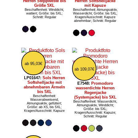
Herren Steppweste bis
Herren Softshelljacke
Größe 5XL
mit Kapuze
Beschaffenheit: Winddicht,
Beschaffenheit: Atmungsaktiv,
wattiert; Größe: bis 5XL;
Wasserdicht; Größe: bis 5XL;
Schnitt: Regular
Kragen/Ausschnitt: Kapuze
abnehmbar; Schnitt: Regular
ab 95,03€
ab 109,07€
LP01647:
Sols Herren
Softshelljacke mit
E7548:
Promodoro
abnehmbaren Ärmeln
wasserdichte Herren
bis 5XL
Regenjacke
Beschaffenheit:
(Systemjacke) bis 5XL
Wasserabweisend,
Beschaffenheit: Wasserdicht,
Atmungsaktiv, gefüttert;
Atmungsaktiv, Winddicht;
Größe: ab XS, bis 5XL;
Größe: bis 5XL;
Kragen/Ausschnitt: Kapuze
Kragen/Ausschnitt: Kapuze;
Schnitt: Regular