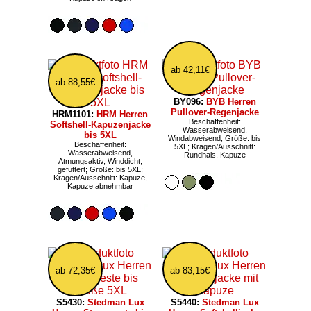
ab 42,11€
ab 88,55€
BY096:
BYB Herren
Pullover-Regenjacke
HRM1101:
HRM Herren
Beschaffenheit:
Softshell-Kapuzenjacke
Wasserabweisend,
bis 5XL
Windabweisend; Größe: bis
Beschaffenheit:
5XL; Kragen/Ausschnitt:
Wasserabweisend,
Rundhals, Kapuze
Atmungsaktiv, Winddicht,
gefüttert; Größe: bis 5XL;
Kragen/Ausschnitt: Kapuze,
Kapuze abnehmbar
ab 72,35€
ab 83,15€
S5430:
Stedman Lux
S5440:
Stedman Lux