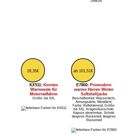
ab 98,27€
ab 85,31€
S5420:
Stedman Lux
JN1844:
Daiber wattierte
Herren Kapuzen
Herren Strickfleece-
Steppjacke bis Größe
Jacke
5XL
Beschaffenheit: wattiert,
Hybrid; Größe: bis 6XL;
Beschaffenheit: Winddicht,
Kragen/Ausschnitt: Kapuze;
wattiert; Größe: bis 5XL;
Schnitt: Regular
Kragen/Ausschnitt: Kapuze;
Schnitt: Regular
*Preise inkl. MwSt.,
zzgl. Versandkosten - Zahlarten/Logistik (Lieferzeit D
1-2 Werktage)
Teilen Sie diese Seite mit Ihren Freunden