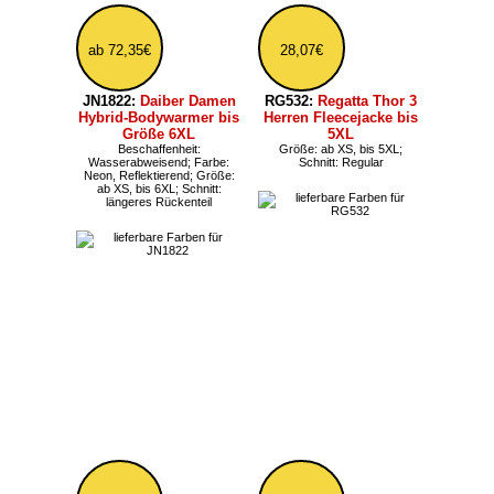
Neon, Reflektierend; Größe:
ab XS, bis 6XL; Schnitt:
längeres Rückenteil
ab 91,79€
201,95€
E7850:
Promodoro
ST17:
Stormtech
wasserdichte Herren
Epsilon H2Xtreme
Softshelljacke bis 5XL
Herren Softshelljacke
Beschaffenheit: Wasserdicht,
bis 5XL
Atmungsaktiv, gefüttert; Farbe:
Beschaffenheit: Wasserdicht,
Reflektierend; Größe: bis 5XL;
Atmungsaktiv; Größe: bis 5XL;
Kragen/Ausschnitt: Kapuze
Kragen/Ausschnitt: Kapuze;
abnehmbar; Schnitt: längeres
Schnitt: Regular
Rückenteil, längeres
Rückenteil
ab 62,63€