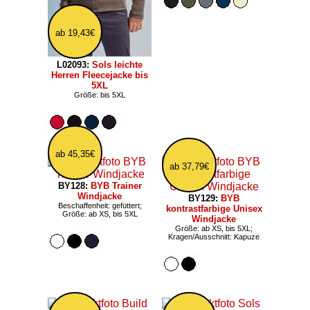
ab 19,43€
L02093:
Sols leichte
Herren Fleecejacke bis
5XL
Größe: bis 5XL
ab 45,35€
ab 37,79€
BY128:
BYB Trainer
Windjacke
BY129:
BYB
Beschaffenheit: gefüttert;
kontrastfarbige Unisex
Größe: ab XS, bis 5XL
Windjacke
Größe: ab XS, bis 5XL;
Kragen/Ausschnitt: Kapuze