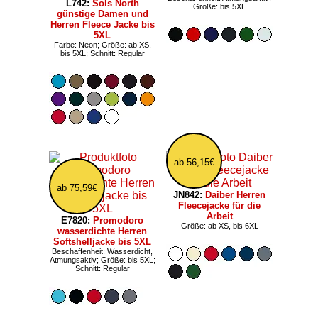
L742:
Sols North
Größe: bis 5XL
günstige Damen und
Herren Fleece Jacke bis
5XL
Farbe: Neon; Größe: ab XS,
bis 5XL; Schnitt: Regular
ab 56,15€
ab 75,59€
JN842:
Daiber Herren
Fleecejacke für die
Arbeit
E7820:
Promodoro
Größe: ab XS, bis 6XL
wasserdichte Herren
Softshelljacke bis 5XL
Beschaffenheit: Wasserdicht,
Atmungsaktiv; Größe: bis 5XL;
Schnitt: Regular