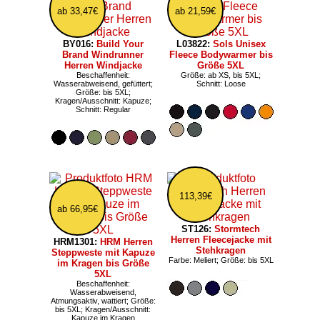
ab 33,47€
ab 21,59€
BY016:
Build Your
L03822:
Sols Unisex
Brand Windrunner
Fleece Bodywarmer bis
Herren Windjacke
Größe 5XL
Beschaffenheit:
Größe: ab XS, bis 5XL;
Wasserabweisend, gefüttert;
Schnitt: Loose
Größe: bis 5XL;
Kragen/Ausschnitt: Kapuze;
Schnitt: Regular
113,39€
ab 66,95€
ST126:
Stormtech
Herren Fleecejacke mit
HRM1301:
HRM Herren
Stehkragen
Steppweste mit Kapuze
Farbe: Meliert; Größe: bis 5XL
im Kragen bis Größe
5XL
Beschaffenheit:
Wasserabweisend,
Atmungsaktiv, wattiert; Größe:
bis 5XL; Kragen/Ausschnitt:
Kapuze im Kragen