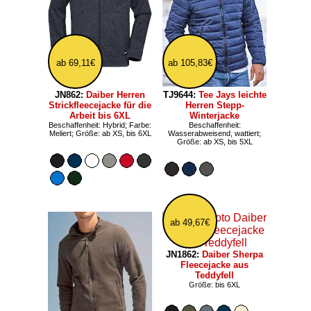
ab 69,11€
ab 105,83€
JN862:
Daiber Herren
TJ9644:
Tee Jays leichte
Strickfleecejacke für die
Herren Stepp-
Arbeit bis 6XL
Winterjacke
Beschaffenheit: Hybrid; Farbe:
Beschaffenheit:
Meliert; Größe: ab XS, bis 6XL
Wasserabweisend, wattiert;
Größe: ab XS, bis 5XL
ab 49,67€
JN1862:
Daiber Sherpa
Fleecejacke aus
Teddyfell
Größe: bis 6XL