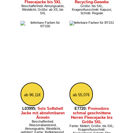
237,59€
ab 85,31€
ST83:
Stormtech leichte
TJ9510:
Tee Jays leichte
Herren High-Tech
Herren Softshelljacke
Outdoorjacke bis 5XL
Farbe: Meliert; Größe: bis 5XL;
Schnitt: Slim, tailliert
Beschaffenheit: Wasserdicht,
Atmungsaktiv; Größe: bis 5XL;
Kragen/Ausschnitt: Kapuze,
Kapuze abnehmbar; Schnitt:
längeres Rückenteil