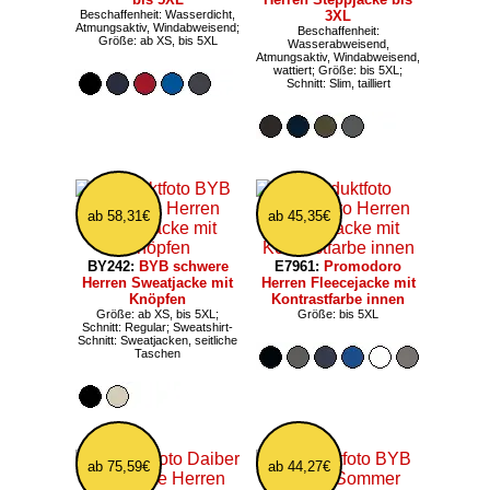
Beschaffenheit: Wasserdicht,
3XL
Atmungsaktiv, Windabweisend;
Beschaffenheit:
Größe: ab XS, bis 5XL
Wasserabweisend,
Atmungsaktiv, Windabweisend,
wattiert; Größe: bis 5XL;
Schnitt: Slim, tailliert
ab 58,31€
ab 45,35€
BY242:
BYB schwere
E7961:
Promodoro
Herren Sweatjacke mit
Herren Fleecejacke mit
Knöpfen
Kontrastfarbe innen
Größe: ab XS, bis 5XL;
Größe: bis 5XL
Schnitt: Regular; Sweatshirt-
Schnitt: Sweatjacken, seitliche
Taschen
ab 75,59€
ab 44,27€