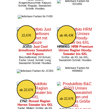
Kragen/Ausschnitt: Kapuze;
Schnitt: Regular; Sweatshirt-
Schnitt: Hoodies
22,67€
ab 46,43€
JC053:
Just Cool
HRM903:
HRM Premium
ärmelloses Sweatshirt
Unisex Raglan Hoody-
mit Kapuze
Sweater bis 6XL
Beschaffenheit: UV-Schutz;
Größe: ab XS, bis 6XL;
Farbe: Used; Schnitt: Long;
Sweatshirt-Schnitt: Hoodies
Sweatshirt-Schnitt: Hoodies
ab 22,67€
ab 22,67€
Z762:
Russel Raglan
Herren Sweater bis 4XL
Farbe: Meliert; Größe: ab XS,