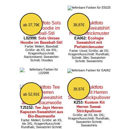
ab 37,79€
38,87€
L02998:
Sols Unisex
EA062:
Ecologie
Hoodie im Baseball-Stil
Sweatshirt mit
Farbe: Meliert, Baseball;
Perlstrickmuster
Größe: ab XS, bis 4XL;
Farbe: Used; Größe: ab XS;
Kragen/Ausschnitt:
Kragen/Ausschnitt: Rundhals;
Nackenband; Sweatshirt-
Schnitt: Slim; Sweatshirt-
Schnitt: Hoodies
Schnitt: Sweatshirts
38,87€
ab 52,91€
K253:
Kustom Kit
Herren Sweat-
TJ5152:
Tee Jays Herren
Strickpullover
Kapuzen-Sweatshirt aus
Größe: ab XS, bis 3XL;
Bio-Baumwolle
Kragen/Ausschnitt: Rundhals;
Farbe: Meliert; Größe: ab XS,
Sweatshirt-Schnitt:
bis 3XL; Kragen/Ausschnitt:
Sweatshirts
Rundhals; Sweatshirt-Schnitt: