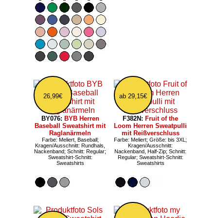
26,99€
ab 29,15€
BY076:
BYB Herren
F382N:
Fruit of the
Baseball Sweatshirt mit
Loom Herren Sweatpulli
Raglanärmeln
mit Reißverschluss
Farbe: Meliert, Baseball;
Farbe: Meliert; Größe: bis 3XL;
Kragen/Ausschnitt: Rundhals,
Kragen/Ausschnitt:
Nackenband; Schnitt: Regular;
Nackenband, Half-Zip; Schnitt:
Sweatshirt-Schnitt:
Regular; Sweatshirt-Schnitt:
Sweatshirts
Sweatshirts