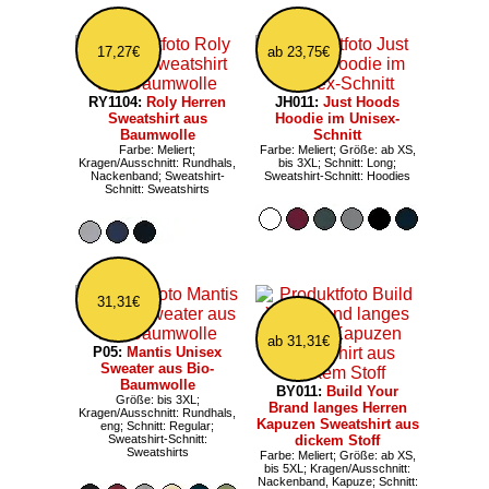
17,27€
ab 23,75€
RY1104:
Roly Herren
JH011:
Just Hoods
Sweatshirt aus
Hoodie im Unisex-
Baumwolle
Schnitt
Farbe: Meliert;
Farbe: Meliert; Größe: ab XS,
Kragen/Ausschnitt: Rundhals,
bis 3XL; Schnitt: Long;
Nackenband; Sweatshirt-
Sweatshirt-Schnitt: Hoodies
Schnitt: Sweatshirts
31,31€
ab 31,31€
P05:
Mantis Unisex
Sweater aus Bio-
Baumwolle
BY011:
Build Your
Größe: bis 3XL;
Brand langes Herren
Kragen/Ausschnitt: Rundhals,
Kapuzen Sweatshirt aus
eng; Schnitt: Regular;
Sweatshirt-Schnitt:
dickem Stoff
Sweatshirts
Farbe: Meliert; Größe: ab XS,
bis 5XL; Kragen/Ausschnitt:
Nackenband, Kapuze; Schnitt: