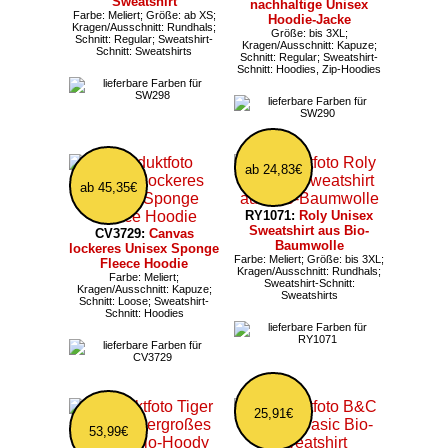
Sweatshirt
nachhaltige Unisex
Farbe: Meliert; Größe: ab XS;
Hoodie-Jacke
Kragen/Ausschnitt: Rundhals;
Größe: bis 3XL;
Schnitt: Regular; Sweatshirt-
Kragen/Ausschnitt: Kapuze;
Schnitt: Sweatshirts
Schnitt: Regular; Sweatshirt-
Schnitt: Hoodies, Zip-Hoodies
ab 24,83€
ab 45,35€
RY1071:
Roly Unisex
Sweatshirt aus Bio-
CV3729:
Canvas
Baumwolle
lockeres Unisex Sponge
Farbe: Meliert; Größe: bis 3XL;
Fleece Hoodie
Kragen/Ausschnitt: Rundhals;
Farbe: Meliert;
Sweatshirt-Schnitt:
Kragen/Ausschnitt: Kapuze;
Sweatshirts
Schnitt: Loose; Sweatshirt-
Schnitt: Hoodies
25,91€
53,99€