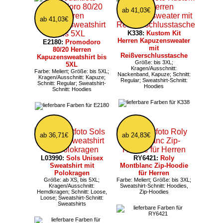
ab 41,03€
ab 41,03€
K338:
Kustom Kit
Herren Kapuzensweater
E2180:
Promodoro
mit
80/20 Herren
Reißverschlusstasche
Kapuzensweatshirt bis
Größe: bis 3XL;
5XL
Kragen/Ausschnitt:
Farbe: Meliert; Größe: bis 5XL;
Nackenband, Kapuze; Schnitt:
Kragen/Ausschnitt: Kapuze;
Regular; Sweatshirt-Schnitt:
Schnitt: Regular; Sweatshirt-
Hoodies
Schnitt: Hoodies
ab 36,71€
ab 24,83€
L03990:
Sols Unisex
RY6421:
Roly
Sweatshirt mit
Montblanc Zip-Hoodie
Polokragen
für Herren
Größe: ab XS, bis 5XL;
Farbe: Meliert; Größe: bis 3XL;
Kragen/Ausschnitt:
Sweatshirt-Schnitt: Hoodies,
Hemdkragen; Schnitt: Loose,
Zip-Hoodies
Loose; Sweatshirt-Schnitt:
Sweatshirts