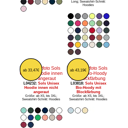
Long; Sweatshirt-Schnitt:
Hoodies
ab 33,47€
ab 43,19€
L04232:
Sols Unisex
L03818:
Sols Unisex
Hoodie innen nicht
Bio-Hoody mit
angeraut
Blockfärbung
Größe: ab XS, bis 3XL;
Größe: ab XS, bis 3XL;
Sweatshirt-Schnitt: Hoodies
Sweatshirt-Schnitt: Hoodies