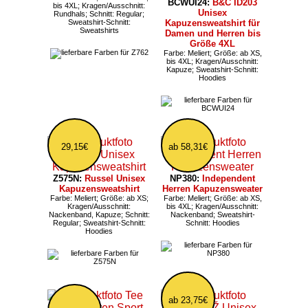
BCWUI24:
B&C ID203
bis 4XL; Kragen/Ausschnitt:
Unisex
Rundhals; Schnitt: Regular;
Sweatshirt-Schnitt:
Kapuzensweatshirt für
Sweatshirts
Damen und Herren bis
Größe 4XL
Farbe: Meliert; Größe: ab XS,
bis 4XL; Kragen/Ausschnitt:
Kapuze; Sweatshirt-Schnitt:
Hoodies
29,15€
ab 58,31€
Z575N:
Russel Unisex
NP380:
Independent
Kapuzensweatshirt
Herren Kapuzensweater
Farbe: Meliert; Größe: ab XS;
Farbe: Meliert; Größe: ab XS,
Kragen/Ausschnitt:
bis 4XL; Kragen/Ausschnitt:
Nackenband, Kapuze; Schnitt:
Nackenband; Sweatshirt-
Regular; Sweatshirt-Schnitt:
Schnitt: Hoodies
Hoodies
ab 23,75€