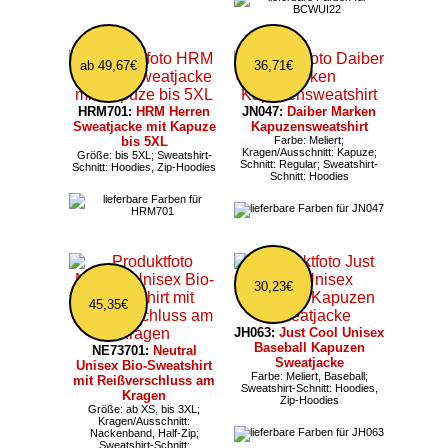
ab 49,67€
36,71€
HRM701:
HRM Herren
JN047:
Daiber Marken
Sweatjacke mit Kapuze
Kapuzensweatshirt
bis 5XL
Farbe: Meliert;
Kragen/Ausschnitt: Kapuze;
Größe: bis 5XL; Sweatshirt-
Schnitt: Regular; Sweatshirt-
Schnitt: Hoodies, Zip-Hoodies
Schnitt: Hoodies
30,23€
45,35€
JH063:
Just Cool Unisex
Baseball Kapuzen
NE73701:
Neutral
Sweatjacke
Unisex Bio-Sweatshirt
Farbe: Meliert, Baseball;
mit Reißverschluss am
Sweatshirt-Schnitt: Hoodies,
Kragen
Zip-Hoodies
Größe: ab XS, bis 3XL;
Kragen/Ausschnitt:
Nackenband, Half-Zip;
Sweatshirt-Schnitt: