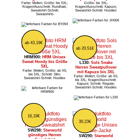
Farbe: Meliert; Größe: bis 5XL;
Größe: bis 3XL;
Kragen/Ausschnitt: Rundhals;
Kragen/Ausschnitt: Kapuze;
Sweatshirt-Schnitt:
Sweatshirt-Schnitt: Hoodies
Sweatshirts
ab 43,19€
ab 20,51€
HRM900:
HRM Unisex
Sweat Hoody bis Größe
L330:
Sols Snake
5XL
Herren Sweatpullover
Farbe: Meliert; Größe: ab XS,
mit Kapuze bis 3XL
bis 5XL; Schnitt: Slim;
Farbe: Meliert; Größe: ab XS,
Sweatshirt-Schnitt: Hoodies
bis 3XL; Kragen/Ausschnitt:
Kapuze; Schnitt: Regular;
Sweatshirt-Schnitt: Hoodies
16,19€
30,23€
SW298:
Starworld
günstiges Herren
SW290:
Starworld