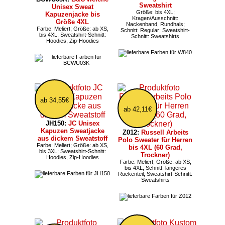
Sweatshirt
Unisex Sweat
Größe: bis 4XL;
Kapuzenjacke bis
Kragen/Ausschnitt:
Größe 4XL
Nackenband, Rundhals;
Farbe: Meliert; Größe: ab XS,
Schnitt: Regular; Sweatshirt-
bis 4XL; Sweatshirt-Schnitt:
Schnitt: Sweatshirts
Hoodies, Zip-Hoodies
ab 34,55€
ab 42,11€
JH150:
JC Unisex
Kapuzen Sweatjacke
Z012:
Russell Arbeits
aus dickem Sweatstoff
Polo Sweater für Herren
Farbe: Meliert; Größe: ab XS,
bis 4XL (60 Grad,
bis 3XL; Sweatshirt-Schnitt:
Trockner)
Hoodies, Zip-Hoodies
Farbe: Meliert; Größe: ab XS,
bis 4XL; Schnitt: längeres
Rückenteil; Sweatshirt-Schnitt:
Sweatshirts