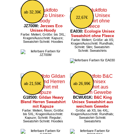
ab 32,39€
22,67€
JZ700M:
Jerzees Eco
Unisex-Hoody
EA030:
Ecologie Unisex
Farbe: Meliert; Größe: bis 3XL;
Sweatshirt ohne Fleece
Kragen/Ausschnitt: Kapuze;
Farbe: Meliert; Größe: ab XS;
Sweatshirt-Schnitt: Hoodies
Kragen/Ausschnitt: Rundhals;
Schnitt: Slim; Sweatshirt-
Schnitt: Sweatshirts
ab 21,59€
ab 26,99€
G18500:
Gildan Heavy
BCWU01K:
B&C King
Blend Herren Sweatshirt
Unisex Sweatshirt aus
mit Kapuze
weichem Gewebe
Farbe: Meliert, Neon; Größe:
Größe: ab XS, bis 4XL;
bis 5XL; Kragen/Ausschnitt:
Kragen/Ausschnitt: Rundhals;
Kapuze; Schnitt: Regular;
Sweatshirt-Schnitt:
Sweatshirt-Schnitt: Hoodies
Sweatshirts