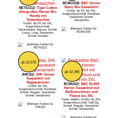
BCWU31B:
B&C Unisex
Basic Bio-Sweatshirt
NET63112:
Tiger Cotton
Größe: ab XS, bis 3XL;
übergroßes Herren Bio-
Kragen/Ausschnitt: Rundhals;
Hoody mit
Sweatshirt-Schnitt:
Seitentaschen
Sweatshirts
Größe: ab XS, bis 3XL;
Kragen/Ausschnitt:
Nackenband, Kapuze; Schnitt:
Loose, Long; Sweatshirt-
Schnitt: Hoodies
ab 22,67€
ab 32,39€
JHK322:
JHK Unisex
Sweatshirt mit
Raglanärmeln
BCWUI22:
B&C ID.004
Größe: bis 3XL;
Herren Sweatshirt mit
Kragen/Ausschnitt: Rundhals;
Reißverschluss und
Schnitt: Regular; Sweatshirt-
Schnitt: Sweatshirts
Fleece bis 3XL
Farbe: Meliert; Größe: bis 3XL;
Kragen/Ausschnitt: Half-Zip;
Schnitt: Regular; Sweatshirt-
Schnitt: Sweatshirts