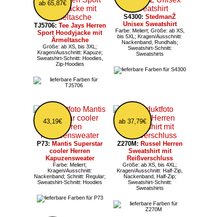
ab 65,87€
S4300:
StedmanŽ
Unisex Sweatshirt
TJ5706:
Tee Jays Herren
Farbe: Meliert; Größe: ab XS,
Sport Hoodyjacke mit
bis 5XL; Kragen/Ausschnitt:
Ärmeltasche
Nackenband, Rundhals;
Größe: ab XS, bis 3XL;
Sweatshirt-Schnitt:
Kragen/Ausschnitt: Kapuze;
Sweatshirts
Sweatshirt-Schnitt: Hoodies,
Zip-Hoodies
43,19€
ab 37,79€
P73:
Mantis Superstar
Z270M:
Russel Herren
cooler Herren
Sweatshirt mit
Kapuzensweater
Reißverschluss
Farbe: Meliert;
Größe: ab XS, bis 4XL;
Kragen/Ausschnitt:
Kragen/Ausschnitt: Half-Zip,
Nackenband; Schnitt: Regular;
Nackenband, Half-Zip;
Sweatshirt-Schnitt: Hoodies
Sweatshirt-Schnitt:
Sweatshirts