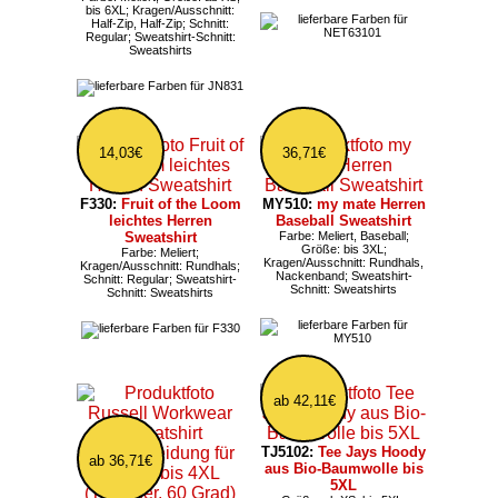
bis 6XL; Kragen/Ausschnitt:
Half-Zip, Half-Zip; Schnitt:
Regular; Sweatshirt-Schnitt:
Sweatshirts
14,03€
36,71€
F330:
Fruit of the Loom
MY510:
my mate Herren
leichtes Herren
Baseball Sweatshirt
Sweatshirt
Farbe: Meliert, Baseball;
Größe: bis 3XL;
Farbe: Meliert;
Kragen/Ausschnitt: Rundhals,
Kragen/Ausschnitt: Rundhals;
Nackenband; Sweatshirt-
Schnitt: Regular; Sweatshirt-
Schnitt: Sweatshirts
Schnitt: Sweatshirts
ab 42,11€
TJ5102:
Tee Jays Hoody
ab 36,71€
aus Bio-Baumwolle bis
5XL