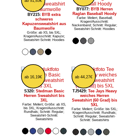
ab 51,83€
BY077:
BYB Herren
Raglan Baseball Hoody
BY215:
BYB extra
Farbe: Meliert, Baseball;
schweres
Kragen/Ausschnitt:
Kapuzensweatshirt aus
Nackenband; Schnitt: Regular;
Baumwolle
Sweatshirt-Schnitt: Hoodies
Größe: ab XS, bis 5XL;
Kragen/Ausschnitt: Kapuze;
Sweatshirt-Schnitt: Hoodies
ab 16,19€
ab 44,27€
S320:
Stedman Basic
TJ5429:
Tee Jays Heavy
Herren Sweatshirt bis
weiches Herren
3XL
Sweatshirt (60 Grad) bis
Farbe: Meliert; Größe: ab XS,
5XL
bis 3XL; Kragen/Ausschnitt:
Farbe: Meliert; Größe: bis 5XL;
Rundhals; Schnitt: Regular;
Kragen/Ausschnitt: Rundhals;
Sweatshirt-Schnitt:
Schnitt: Regular; Sweatshirt-
Sweatshirts
Schnitt: Sweatshirts