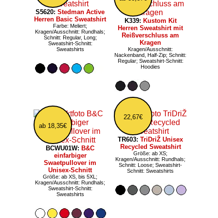
S5620:
Stedman Active
Herren Basic Sweatshirt
K339:
Kustom Kit
Farbe: Meliert;
Herren Sweatshirt mit
Kragen/Ausschnitt: Rundhals;
Reißverschluss am
Schnitt: Regular, Long;
Kragen
Sweatshirt-Schnitt:
Sweatshirts
Kragen/Ausschnitt:
Nackenband, Half-Zip; Schnitt:
Regular; Sweatshirt-Schnitt:
Hoodies
22,67€
ab 18,35€
TR603:
TriDriŽ Unisex
Recycled Sweatshirt
BCWU01W:
B&C
Größe: ab XS;
einfarbiger
Kragen/Ausschnitt: Rundhals;
Swaetpullover im
Schnitt: Loose; Sweatshirt-
Unisex-Schnitt
Schnitt: Sweatshirts
Größe: ab XS, bis 5XL;
Kragen/Ausschnitt: Rundhals;
Sweatshirt-Schnitt:
Sweatshirts