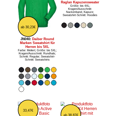
Raglan Kapuzensweater
Größe: bis 4XL;
Kragen/Ausschnitt:
Nackenband, Kapuze;
Sweatshirt-Schnitt: Hoodies
ab 30,23€
JN040:
Daiber Round
Marken Sweatshirt für
Herren bis 5XL
Farbe: Meliert; Größe: bis 5XL;
Kragen/Ausschnitt: Rundhals;
Schnitt: Regular; Sweatshirt-
Schnitt: Sweatshirts
33,47€
ab 38,87€