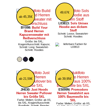
49,67€
ab 45,35€
L03813:
Sols Unisex
Hoodie aus dickem
BY098:
Build Your
Stoff
Brand Herren
Schnitt: Loose; Sweatshirt-
Kapuzensweater mit
Schnitt: Hoodies
Reißverschluss
Größe: bis 5XL;
Kragen/Ausschnitt: Kapuze;
Schnitt: Long; Sweatshirt-
Schnitt: Hoodies
ab 21,59€
ab 39,95€
JH030:
Just Hoods
E5099N:
Promodoro
Herren Sweater Pullover
Herren Sweatshirt aus
bis Größe 5XL
100% Baumwolle bis
Farbe: Meliert; Größe: ab XS,
5XL
bis 5XL; Kragen/Ausschnitt:
Farbe: Meliert; Größe: ab XS,
Rundhals; Schnitt: Regular;