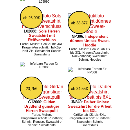
ab 26,99€
ab 38,87€
L02088:
Sols Herren
Sweatshirt mit
NP306:
Independent
Reißverschluss
dünnes Unisex Sweat-
Farbe: Meliert; Größe: bis 3XL;
Hoodie
Kragen/Ausschnitt: Half-Zip,
Farbe: Meliert; Größe: ab XS,
Half-Zip; Sweatshirt-Schnitt:
bis 3XL; Kragen/Ausschnitt:
Sweatshirts
Nackenband; Sweatshirt-
Schnitt: Hoodies
23,75€
ab 34,55€
G12000:
Gildan
JN840:
Daiber Unisex
DryBlend günstiger
Sweatshirt für die Arbeit
Herren Sweatpulli
bis 6XL
Farbe: Meliert;
Größe: ab XS, bis 6XL;
Kragen/Ausschnitt: Rundhals;
Kragen/Ausschnitt: Rundhals;
Schnitt: Regular; Sweatshirt-
Sweatshirt-Schnitt:
Schnitt: Sweatshirts
Sweatshirts