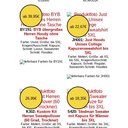
ab 39,95€
ab 22,67€
BY191:
BYB übergroßes
Herren Hoody ohne
Tasche
JH001:
Just Hoods
Farbe: Used; Größe: bis 5XL;
Unisex College
Kragen/Ausschnitt: Kapuze;
Kapuzensweatshirt bis
Schnitt: Loose; Sweatshirt-
Schnitt: Hoodies
5XL
Farbe: Meliert; Größe: ab XS,
bis 5XL; Kragen/Ausschnitt:
Kapuze; Schnitt: Regular;
Sweatshirt-Schnitt: Hoodies
26,99€
ab 18,35€
K302:
Kustom Kit
S420:
Stedman Sweater
Herren Sweatpullover
mit Kapuze für Männer
(60 Grad, Trockner)
bis 3XL
Farbe: Meliert; Größe: ab XS,
Farbe: Meliert; Größe: bis 3XL;
bis 4XL; Kragen/Ausschnitt:
Kragen/Ausschnitt: Kapuze;