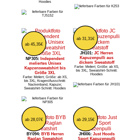
Hoodies
ab 31,31€
ab 45,35€
JH101:
JC Herren
Kapuzenpulli aus
NP305:
Independent
dickem Sweatstoff
meliertes Unisex
Farbe: Meliert; Größe: ab XS,
Kapzensweatshirt bis
bis 3XL; Sweatshirt-Schnitt:
Größe 3XL
Hoodies
Farbe: Meliert; Größe: ab XS,
bis 3XL; Kragen/Ausschnitt:
Nackenband, Kapuze;
Sweatshirt-Schnitt: Hoodies
ab 28,07€
ab 29,15€
BY094:
BYB Herren
JH006:
Just Hoods
Raglan Sweatshirt
Sport Kapuzenpulli