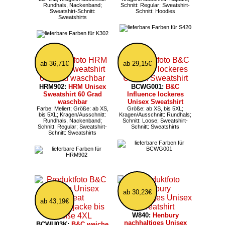
Rundhals, Nackenband;
Schnitt: Regular; Sweatshirt-
Sweatshirt-Schnitt:
Schnitt: Hoodies
Sweatshirts
ab 36,71€
ab 29,15€
HRM902:
HRM Unisex
BCWG001:
B&C
Sweatshirt 60 Grad
Influence lockeres
waschbar
Unisex Sweatshirt
Farbe: Meliert; Größe: ab XS,
Größe: ab XS, bis 5XL;
bis 5XL; Kragen/Ausschnitt:
Kragen/Ausschnitt: Rundhals;
Rundhals, Nackenband;
Schnitt: Loose; Sweatshirt-
Schnitt: Regular; Sweatshirt-
Schnitt: Sweatshirts
Schnitt: Sweatshirts
ab 30,23€
ab 43,19€
W840:
Henbury
nachhaltiges Unisex
BCWU03K:
B&C weiche