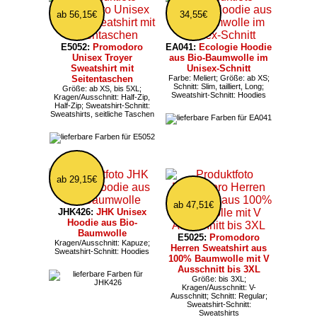
ab 56,15€
34,55€
E5052:
Promodoro
EA041:
Ecologie Hoodie
Unisex Troyer
aus Bio-Baumwolle im
Sweatshirt mit
Unisex-Schnitt
Seitentaschen
Farbe: Meliert; Größe: ab XS;
Schnitt: Slim, tailliert, Long;
Größe: ab XS, bis 5XL;
Sweatshirt-Schnitt: Hoodies
Kragen/Ausschnitt: Half-Zip,
Half-Zip; Sweatshirt-Schnitt:
Sweatshirts, seitliche Taschen
ab 29,15€
ab 47,51€
JHK426:
JHK Unisex
Hoodie aus Bio-
Baumwolle
E5025:
Promodoro
Kragen/Ausschnitt: Kapuze;
Herren Sweatshirt aus
Sweatshirt-Schnitt: Hoodies
100% Baumwolle mit V
Ausschnitt bis 3XL
Größe: bis 3XL;
Kragen/Ausschnitt: V-
Ausschnitt; Schnitt: Regular;
Sweatshirt-Schnitt:
Sweatshirts