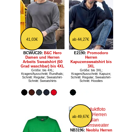
41,03€
ab 44,27€
BCWUC20:
B&C Hero
E2190:
Promodoro
Damen und Herren
Herren
Arbeits Sweatshirt (60
Kapuzensweatshirt bis
Grad waschbar) bis 4XL
3XL
Größe: bis 4XL;
Größe: bis 3XL;
Kragen/Ausschnitt: Rundhals;
Kragen/Ausschnitt: Kapuze;
Schnitt: Regular; Sweatshirt-
Schnitt: Regular; Sweatshirt-
Schnitt: Sweatshirts
Schnitt: Hoodies
ab 49,67€
NB3196:
Neoblu Herren