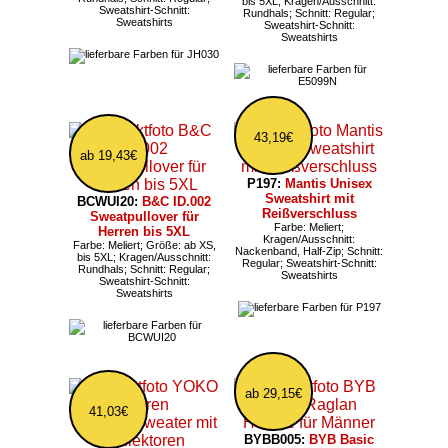
bis 5XL; Kragen/Ausschnitt:
Sweatshirt-Schnitt:
Rundhals; Schnitt: Regular;
Sweatshirts
Sweatshirt-Schnitt:
Sweatshirts
43,19€
ab 19,43€
P197:
Mantis Unisex
Sweatshirt mit
BCWUI20:
B&C ID.002
Reißverschluss
Sweatpullover für
Farbe: Meliert;
Herren bis 5XL
Kragen/Ausschnitt:
Farbe: Meliert; Größe: ab XS,
Nackenband, Half-Zip; Schnitt:
bis 5XL; Kragen/Ausschnitt:
Regular; Sweatshirt-Schnitt:
Rundhals; Schnitt: Regular;
Sweatshirts
Sweatshirt-Schnitt:
Sweatshirts
ab 29,15€
41,03€
BYBB005:
BYB Basic