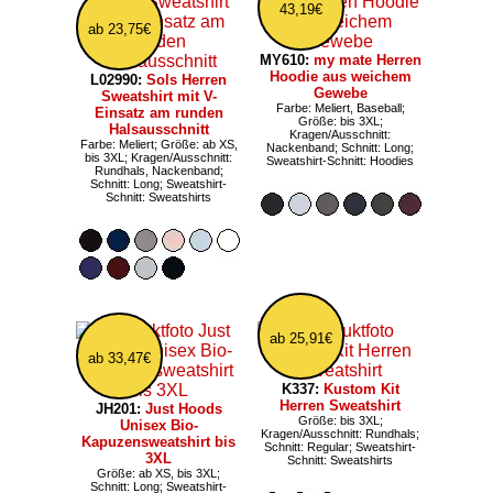
43,19€
ab 23,75€
MY610:
my mate Herren
Hoodie aus weichem
L02990:
Sols Herren
Gewebe
Sweatshirt mit V-
Farbe: Meliert, Baseball;
Einsatz am runden
Größe: bis 3XL;
Halsausschnitt
Kragen/Ausschnitt:
Farbe: Meliert; Größe: ab XS,
Nackenband; Schnitt: Long;
bis 3XL; Kragen/Ausschnitt:
Sweatshirt-Schnitt: Hoodies
Rundhals, Nackenband;
Schnitt: Long; Sweatshirt-
Schnitt: Sweatshirts
ab 25,91€
ab 33,47€
K337:
Kustom Kit
Herren Sweatshirt
JH201:
Just Hoods
Größe: bis 3XL;
Unisex Bio-
Kragen/Ausschnitt: Rundhals;
Kapuzensweatshirt bis
Schnitt: Regular; Sweatshirt-
3XL
Schnitt: Sweatshirts
Größe: ab XS, bis 3XL;
Schnitt: Long; Sweatshirt-