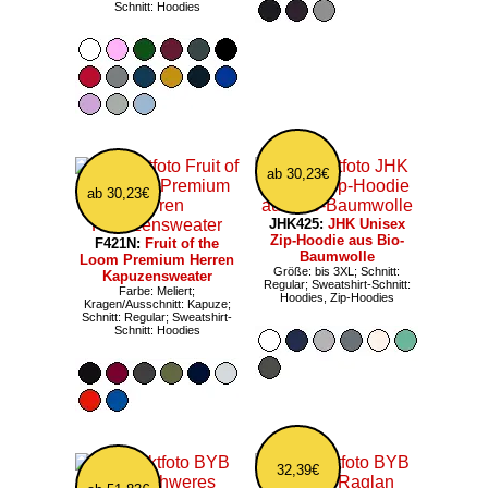
Schnitt: Hoodies
ab 30,23€
ab 30,23€
JHK425:
JHK Unisex
Zip-Hoodie aus Bio-
F421N:
Fruit of the
Baumwolle
Loom Premium Herren
Größe: bis 3XL; Schnitt:
Kapuzensweater
Regular; Sweatshirt-Schnitt:
Farbe: Meliert;
Hoodies, Zip-Hoodies
Kragen/Ausschnitt: Kapuze;
Schnitt: Regular; Sweatshirt-
Schnitt: Hoodies
32,39€