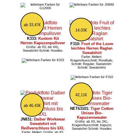
ab 33,47€
14,03€
K333:
Kustom Kit
Herren Kapuzenpullover
F310:
Fruit of the Loom
Größe: ab XS, bis 4XL;
leichtes Herren Raglan
Sweatshirt-Schnitt: Hoodies
Sweatshirt
Farbe: Meliert;
Kragen/Ausschnitt: Rundhals;
Schnitt: Regular; Sweatshirt-
Schnitt: Sweatshirts
42,11€
ab 46,43€
NET63101:
Tiger Cotton
Unisex Bio-
Kapuzensweater
JN831:
Daiber Workwear
Größe: ab XS, bis 3XL;
Sweatshirt mit
Kragen/Ausschnitt: Kapuze;
Reißverschluss bis 6XL
Sweatshirt-Schnitt: Hoodies
Farbe: Meliert; Größe: ab XS,