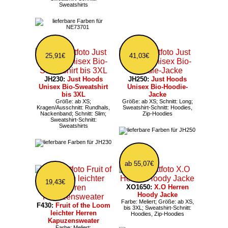
Sweatshirts
25,91€
41,03€
JH230:
Just Hoods
JH250:
Just Hoods
Unisex Bio-Sweatshirt
Unisex Bio-Hoodie-
bis 3XL
Jacke
Größe: ab XS;
Größe: ab XS; Schnitt: Long;
Kragen/Ausschnitt: Rundhals,
Sweatshirt-Schnitt: Hoodies,
Nackenband; Schnitt: Slim;
Zip-Hoodies
Sweatshirt-Schnitt:
Sweatshirts
ab 55,07€
19,43€
XO1650:
X.O Herren
Hoody Jacke
Farbe: Meliert; Größe: ab XS,
F430:
Fruit of the Loom
bis 3XL; Sweatshirt-Schnitt:
leichter Herren
Hoodies, Zip-Hoodies
Kapuzensweater
Farbe: Meliert;