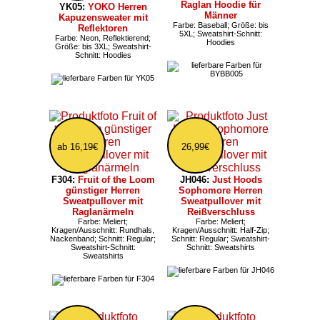
Raglan Hoodie für
YK05:
YOKO Herren
Männer
Kapuzensweater mit
Farbe: Baseball; Größe: bis
Reflektoren
5XL; Sweatshirt-Schnitt:
Farbe: Neon, Reflektierend;
Hoodies
Größe: bis 3XL; Sweatshirt-
Schnitt: Hoodies
ab 16,19€
26,99€
F304:
Fruit of the Loom
JH046:
Just Hoods
günstiger Herren
Sophomore Herren
Sweatpullover mit
Sweatpullover mit
Raglanärmeln
Reißverschluss
Farbe: Meliert;
Farbe: Meliert;
Kragen/Ausschnitt: Rundhals,
Kragen/Ausschnitt: Half-Zip;
Nackenband; Schnitt: Regular;
Schnitt: Regular; Sweatshirt-
Sweatshirt-Schnitt:
Schnitt: Sweatshirts
Sweatshirts