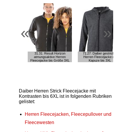
«
»
31.31: Result Horizon
71.27: Daiber gestrickte
atmungsaktive Herren
Herren Fleecejacke mit
Fleecejacke bis Größe 3XL
Kapuze bis 3XL
Daiber Herren Strick Fleecejacke mit
Kontrasten bis 6XL ist in folgenden Rubriken
gelistet:
Herren Fleecejacken, Fleecepullover und
Fleecewesten