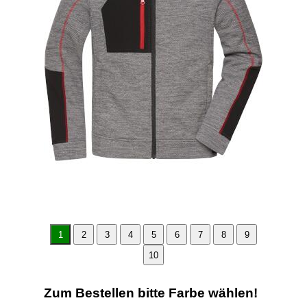
1
2
3
4
5
6
7
8
9
10
Zum Bestellen bitte Farbe wählen!