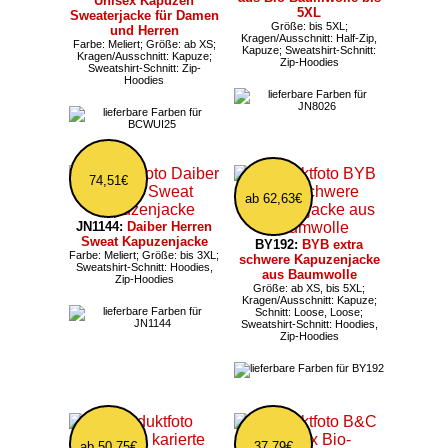
Unisex Kapuzen
5XL
Sweaterjacke für Damen
Größe: bis 5XL;
und Herren
Kragen/Ausschnitt: Half-Zip,
Farbe: Meliert; Größe: ab XS;
Kapuze; Sweatshirt-Schnitt:
Kragen/Ausschnitt: Kapuze;
Zip-Hoodies
Sweatshirt-Schnitt: Zip-
Hoodies
74,51€
ab 62,63€
JN1144:
Daiber Herren
Sweat Kapuzenjacke
BY192:
BYB extra
Farbe: Meliert; Größe: bis 3XL;
schwere Kapuzenjacke
Sweatshirt-Schnitt: Hoodies,
aus Baumwolle
Zip-Hoodies
Größe: ab XS, bis 5XL;
Kragen/Ausschnitt: Kapuze;
Schnitt: Loose, Loose;
Sweatshirt-Schnitt: Hoodies,
Zip-Hoodies
ab 50,75€
37,79€