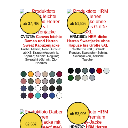
ab 37,79€
ab 51,83€
CV3739:
Canvas leichte
HRM1001:
HRM dicke
Damen und Herren
Herren Sweatjacke ohne
Sweat Kapuzenjacke
Kapuze bis Größe 6XL
Farbe: Meliert, Neon; Größe:
Größe: bis 6XL; Schnitt:
ab XS; Kragen/Ausschnitt:
Regular; Sweatshirt-Schnitt:
Kapuze; Schnitt: Regular;
Sweatjacken, seitliche
Sweatshirt-Schnitt: Zip-
Taschen
Hoodies
ab 53,99€
62,63€
HRM707:
HRM Herren