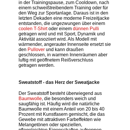
in der Trainingspause, zum Cooldown, nach
einem schweißtreibendem Training oder für
den Weg zur Sportanlage. Daraus ist in den
letzten Dekaden eine moderne Freizeitjacke
entstanden, die ungezwungen über einem
coolen T-Shirt
oder einem
dünnen Pulli
getragen wird und mit Sport, Dynamik und
Aktivität assoziiert wird. Als Modell mit
wärmender, angerauter Innenseite ersetzt sie
den
Pullover
und kann draußen
geschlossen, in warmen Innenräumen aber
luftig mit geöffnetem Reißverschluss
getragen werden.
Sweatstoff - das Herz der Sweatjacke
Der Sweatstoff besteht überwiegend aus
Baumwolle
, die besonders weich und
saugfähig ist. Häufig wird die natürliche
Baumwolle mit einem Anteil von 20 bis 40
Prozent mit Kunstfasern gemischt, die das
Gewebe mit attraktiven Farbeffekten wie
Melangetönen oder speziellen,
pflegeleichten Eigenschaften aufpeppen.