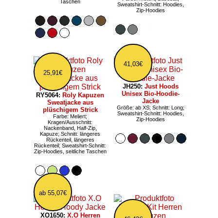
Taschen
Sweatshirt-Schnitt: Hoodies,
Zip-Hoodies
41,03€
25,91€
JH250:
Just Hoods
Unisex Bio-Hoodie-
RY5064:
Roly Kapuzen
Jacke
Sweatjacke aus
Größe: ab XS; Schnitt: Long;
plüschigem Strick
Sweatshirt-Schnitt: Hoodies,
Farbe: Meliert;
Zip-Hoodies
Kragen/Ausschnitt:
Nackenband, Half-Zip,
Kapuze; Schnitt: längeres
Rückenteil, längeres
Rückenteil; Sweatshirt-Schnitt:
Zip-Hoodies, seitliche Taschen
ab 55,07€
XO1650:
X.O Herren