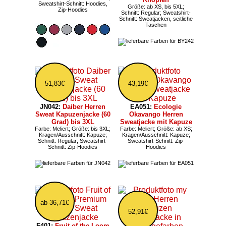
Sweatshirt-Schnitt: Hoodies,
Größe: ab XS, bis 5XL;
Zip-Hoodies
Schnitt: Regular; Sweatshirt-
Schnitt: Sweatjacken, seitliche
Taschen
51,83€
43,19€
JN042:
Daiber Herren
EA051:
Ecologie
Sweat Kapuzenjacke (60
Okavango Herren
Grad) bis 3XL
Sweatjacke mit Kapuze
Farbe: Meliert; Größe: bis 3XL;
Farbe: Meliert; Größe: ab XS;
Kragen/Ausschnitt: Kapuze;
Kragen/Ausschnitt: Kapuze;
Schnitt: Regular; Sweatshirt-
Sweatshirt-Schnitt: Zip-
Schnitt: Zip-Hoodies
Hoodies
ab 36,71€
52,91€
F401:
Fruit of the Loom