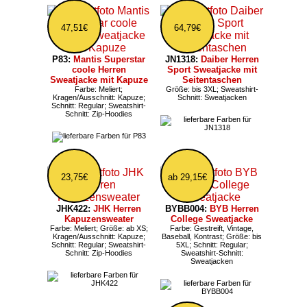
47,51€
64,79€
P83:
Mantis Superstar
JN1318:
Daiber Herren
coole Herren
Sport Sweatjacke mit
Sweatjacke mit Kapuze
Seitentaschen
Farbe: Meliert;
Größe: bis 3XL; Sweatshirt-
Kragen/Ausschnitt: Kapuze;
Schnitt: Sweatjacken
Schnitt: Regular; Sweatshirt-
Schnitt: Zip-Hoodies
23,75€
ab 29,15€
JHK422:
JHK Herren
BYBB004:
BYB Herren
Kapuzensweater
College Sweatjacke
Farbe: Meliert; Größe: ab XS;
Farbe: Gestreift, Vintage,
Kragen/Ausschnitt: Kapuze;
Baseball, Kontrast; Größe: bis
Schnitt: Regular; Sweatshirt-
5XL; Schnitt: Regular;
Schnitt: Zip-Hoodies
Sweatshirt-Schnitt:
Sweatjacken