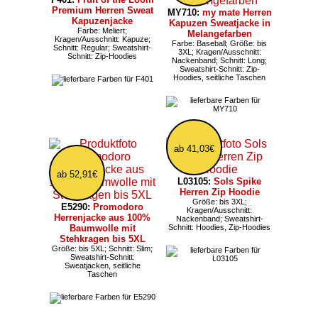
Premium Herren Sweat
MY710:
my mate Herren
Kapuzenjacke
Kapuzen Sweatjacke in
Farbe: Meliert;
Melangefarben
Kragen/Ausschnitt: Kapuze;
Farbe: Baseball; Größe: bis
Schnitt: Regular; Sweatshirt-
3XL; Kragen/Ausschnitt:
Schnitt: Zip-Hoodies
Nackenband; Schnitt: Long;
Sweatshirt-Schnitt: Zip-
Hoodies, seitliche Taschen
ab 41,03€
ab 52,91€
L03105:
Sols Spike
Herren Zip Hoodie
Größe: bis 3XL;
E5290:
Promodoro
Kragen/Ausschnitt:
Herrenjacke aus 100%
Nackenband; Sweatshirt-
Baumwolle mit
Schnitt: Hoodies, Zip-Hoodies
Stehkragen bis 5XL
Größe: bis 5XL; Schnitt: Slim;
Sweatshirt-Schnitt:
Sweatjacken, seitliche
Taschen