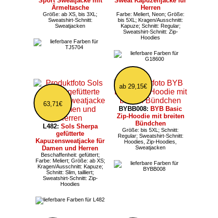
Sport Sweatjacke mit
Sweat Kapuzenjacke für
Ärmeltasche
Herren
Größe: ab XS, bis 3XL;
Farbe: Meliert, Neon; Größe:
Sweatshirt-Schnitt:
bis 5XL; Kragen/Ausschnitt:
Sweatjacken
Kapuze; Schnitt: Regular;
Sweatshirt-Schnitt: Zip-
Hoodies
ab 29,15€
63,71€
BYBB008:
BYB Basic
Zip-Hoodie mit breiten
Bündchen
L482:
Sols Sherpa
Größe: bis 5XL; Schnitt:
gefütterte
Regular; Sweatshirt-Schnitt:
Kapuzensweatjacke für
Hoodies, Zip-Hoodies,
Damen und Herren
Sweatjacken
Beschaffenheit: gefüttert;
Farbe: Meliert; Größe: ab XS;
Kragen/Ausschnitt: Kapuze;
Schnitt: Slim, tailliert;
Sweatshirt-Schnitt: Zip-
Hoodies