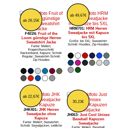
ab 49,67€
ab 29,15€
HRM701:
HRM Herren
Sweatjacke mit Kapuze
F401N:
Fruit of the
bis 5XL
Loom günstige Herren
Größe: bis 5XL; Sweatshirt-
Sweatshirt Jacke
Schnitt: Hoodies, Zip-Hoodies
Farbe: Meliert;
Kragen/Ausschnitt:
Nackenband, Kapuze; Schnitt:
Regular; Sweatshirt-Schnitt:
Zip-Hoodies
ab 22,67€
30,23€
JHK401:
JHK Herren
Sweatjacke ohne
JH063:
Just Cool Unisex
Kapuze
Baseball Kapuzen
Farbe: Meliert; Sweatshirt-
Sweatjacke
Schnitt: Sweatjacken, seitliche
Farbe: Meliert, Baseball;