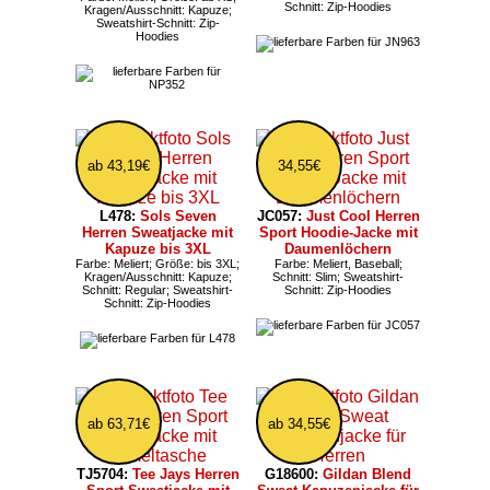
Schnitt: Zip-Hoodies
Kragen/Ausschnitt: Kapuze;
Sweatshirt-Schnitt: Zip-
Hoodies
ab 43,19€
34,55€
L478:
Sols Seven
JC057:
Just Cool Herren
Herren Sweatjacke mit
Sport Hoodie-Jacke mit
Kapuze bis 3XL
Daumenlöchern
Farbe: Meliert; Größe: bis 3XL;
Farbe: Meliert, Baseball;
Kragen/Ausschnitt: Kapuze;
Schnitt: Slim; Sweatshirt-
Schnitt: Regular; Sweatshirt-
Schnitt: Zip-Hoodies
Schnitt: Zip-Hoodies
ab 63,71€
ab 34,55€
TJ5704:
Tee Jays Herren
G18600:
Gildan Blend