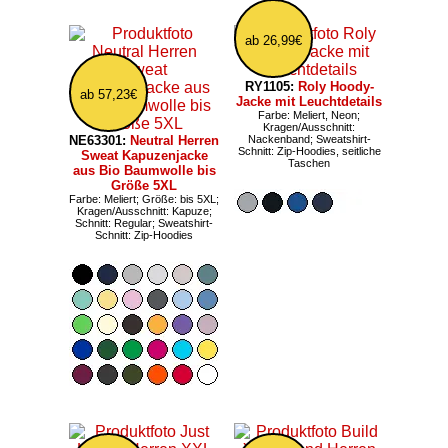
ab 26,99€
RY1105:
Roly Hoody-
ab 57,23€
Jacke mit Leuchtdetails
Farbe: Meliert, Neon;
Kragen/Ausschnitt:
NE63301:
Neutral Herren
Nackenband; Sweatshirt-
Schnitt: Zip-Hoodies, seitliche
Sweat Kapuzenjacke
Taschen
aus Bio Baumwolle bis
Größe 5XL
Farbe: Meliert; Größe: bis 5XL;
Kragen/Ausschnitt: Kapuze;
Schnitt: Regular; Sweatshirt-
Schnitt: Zip-Hoodies