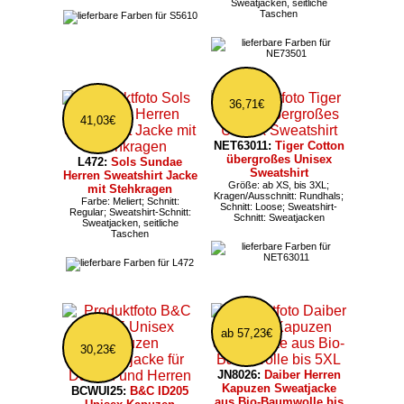
Sweatjacken, seitliche
Taschen
36,71€
41,03€
NET63011:
Tiger Cotton
übergroßes Unisex
L472:
Sols Sundae
Sweatshirt
Herren Sweatshirt Jacke
Größe: ab XS, bis 3XL;
mit Stehkragen
Kragen/Ausschnitt: Rundhals;
Farbe: Meliert; Schnitt:
Schnitt: Loose; Sweatshirt-
Regular; Sweatshirt-Schnitt:
Schnitt: Sweatjacken
Sweatjacken, seitliche
Taschen
ab 57,23€
30,23€
JN8026:
Daiber Herren
Kapuzen Sweatjacke
BCWUI25:
B&C ID205
aus Bio-Baumwolle bis