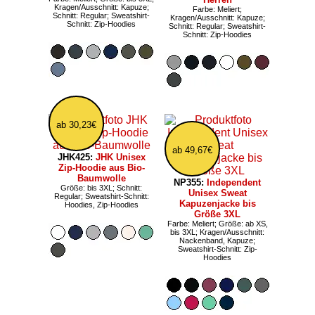
Kragen/Ausschnitt: Kapuze;
Farbe: Meliert;
Schnitt: Regular; Sweatshirt-
Kragen/Ausschnitt: Kapuze;
Schnitt: Zip-Hoodies
Schnitt: Regular; Sweatshirt-
Schnitt: Zip-Hoodies
ab 30,23€
ab 49,67€
JHK425:
JHK Unisex
Zip-Hoodie aus Bio-
Baumwolle
NP355:
Independent
Größe: bis 3XL; Schnitt:
Unisex Sweat
Regular; Sweatshirt-Schnitt:
Kapuzenjacke bis
Hoodies, Zip-Hoodies
Größe 3XL
Farbe: Meliert; Größe: ab XS,
bis 3XL; Kragen/Ausschnitt:
Nackenband, Kapuze;
Sweatshirt-Schnitt: Zip-
Hoodies