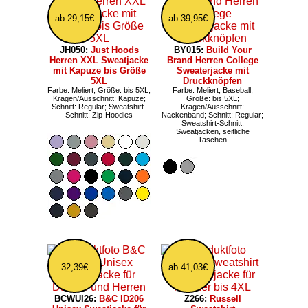
ab 29,15€
ab 39,95€
JH050:
Just Hoods
BY015:
Build Your
Herren XXL Sweatjacke
Brand Herren College
mit Kapuze bis Größe
Sweaterjacke mit
5XL
Druckknöpfen
Farbe: Meliert; Größe: bis 5XL;
Farbe: Meliert, Baseball;
Kragen/Ausschnitt: Kapuze;
Größe: bis 5XL;
Schnitt: Regular; Sweatshirt-
Kragen/Ausschnitt:
Schnitt: Zip-Hoodies
Nackenband; Schnitt: Regular;
Sweatshirt-Schnitt:
Sweatjacken, seitliche
Taschen
32,39€
ab 41,03€
BCWUI26:
B&C ID206
Z266:
Russell