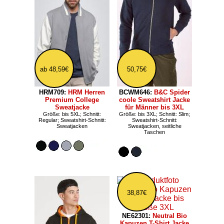
ab 48,59€
50,75€
HRM709:
HRM Herren
BCWM646:
B&C Spider
Premium College
coole Sweatshirt Jacke
Sweatjacke
für Männer bis 3XL
Größe: bis 5XL; Schnitt:
Größe: bis 3XL; Schnitt: Slim;
Regular; Sweatshirt-Schnitt:
Sweatshirt-Schnitt:
Sweatjacken
Sweatjacken, seitliche
Taschen
38,87€
NE62301:
Neutral Bio
Kapuzen T-Shirt Jacke