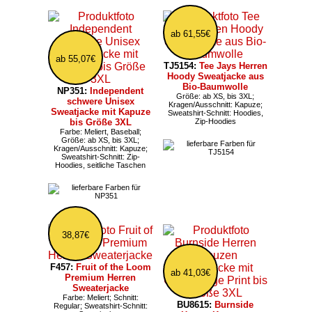
ab 61,55€
ab 55,07€
TJ5154:
Tee Jays Herren
Hoody Sweatjacke aus
Bio-Baumwolle
NP351:
Independent
Größe: ab XS, bis 3XL;
schwere Unisex
Kragen/Ausschnitt: Kapuze;
Sweatjacke mit Kapuze
Sweatshirt-Schnitt: Hoodies,
bis Größe 3XL
Zip-Hoodies
Farbe: Meliert, Baseball;
Größe: ab XS, bis 3XL;
Kragen/Ausschnitt: Kapuze;
Sweatshirt-Schnitt: Zip-
Hoodies, seitliche Taschen
38,87€
F457:
Fruit of the Loom
ab 41,03€
Premium Herren
Sweaterjacke
Farbe: Meliert; Schnitt:
BU8615:
Burnside
Regular; Sweatshirt-Schnitt: