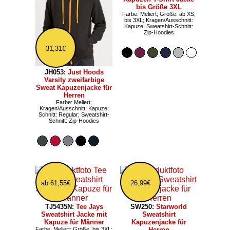
bis Größe 3XL
Farbe: Meliert; Größe: ab XS,
bis 3XL; Kragen/Ausschnitt:
Kapuze; Sweatshirt-Schnitt:
Zip-Hoodies
31,31€
JH053:
Just Hoods
Varsity zweifarbige
Sweat Kapuzenjacke für
Herren
Farbe: Meliert;
Kragen/Ausschnitt: Kapuze;
Schnitt: Regular; Sweatshirt-
Schnitt: Zip-Hoodies
ab 61,55€
26,99€
TJ5435N:
Tee Jays
SW250:
Starworld
Sweatshirt Jacke mit
Sweatshirt
Kapuze für Männer
Kapuzenjacke für
Farbe: Meliert; Größe: bis 3XL;
Herren