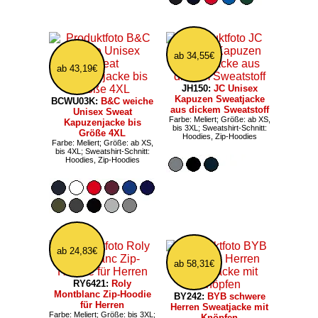
ab 34,55€
ab 43,19€
JH150:
JC Unisex
Kapuzen Sweatjacke
BCWU03K:
B&C weiche
aus dickem Sweatstoff
Unisex Sweat
Farbe: Meliert; Größe: ab XS,
Kapuzenjacke bis
bis 3XL; Sweatshirt-Schnitt:
Größe 4XL
Hoodies, Zip-Hoodies
Farbe: Meliert; Größe: ab XS,
bis 4XL; Sweatshirt-Schnitt:
Hoodies, Zip-Hoodies
ab 24,83€
ab 58,31€
RY6421:
Roly
Montblanc Zip-Hoodie
BY242:
BYB schwere
für Herren
Herren Sweatjacke mit
Farbe: Meliert; Größe: bis 3XL;
Knöpfen