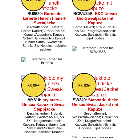
BU8620:
Burnside
BCWU35B:
B&C Unisex
karierte Herren Flanell-
Bio-Sweatjacke mit
Sweatjacke
Kapuze
Beschaffenheit: Fell/Pelz;
Farbe: Meliert; Größe: ab XS,
Farbe: Kariert; Größe: bis 3XL;
bis 3XL; Kragen/Ausschnitt:
Kragen/Ausschnitt: Kapuze;
Kapuze; Sweatshirt-Schnitt:
Schnitt: längeres Rückenteil,
Zip-Hoodies
runder Saum; Sweatshirt-
Schnitt: Zip-Hoodies, seitliche
Taschen
66,95€
35,63€
MY810:
my mate -
SW240:
Starworld dicke
Unisex Kapuzen Sweat-
Unisex Sweat Jacket mit
Steppjacke
Kapuze
Beschaffenheit: Hybrid,
Beschaffenheit:
wattiert; Größe: ab XS, bis
Wasserabweisend; Größe: bis
3XL; Kragen/Ausschnitt:
3XL; Kragen/Ausschnitt:
Kapuze, Kapuze abnehmbar;
Kapuze; Sweatshirt-Schnitt:
Sweatshirt-Schnitt: Zip-
Hoodies, Zip-Hoodies
Hoodies, seitliche Taschen