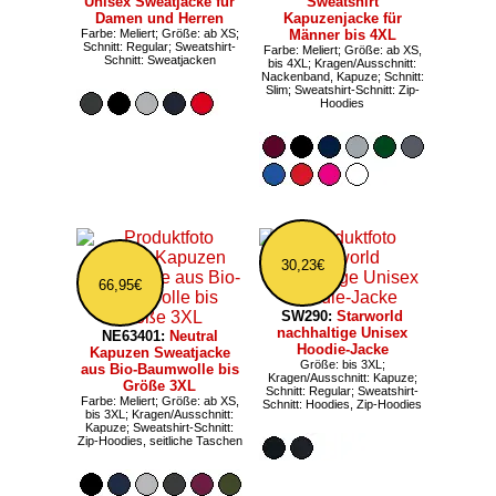
Unisex Sweatjacke für
Sweatshirt
Damen und Herren
Kapuzenjacke für
Farbe: Meliert; Größe: ab XS;
Männer bis 4XL
Schnitt: Regular; Sweatshirt-
Farbe: Meliert; Größe: ab XS,
Schnitt: Sweatjacken
bis 4XL; Kragen/Ausschnitt:
Nackenband, Kapuze; Schnitt:
Slim; Sweatshirt-Schnitt: Zip-
Hoodies
30,23€
66,95€
SW290:
Starworld
nachhaltige Unisex
NE63401:
Neutral
Hoodie-Jacke
Kapuzen Sweatjacke
Größe: bis 3XL;
aus Bio-Baumwolle bis
Kragen/Ausschnitt: Kapuze;
Größe 3XL
Schnitt: Regular; Sweatshirt-
Farbe: Meliert; Größe: ab XS,
Schnitt: Hoodies, Zip-Hoodies
bis 3XL; Kragen/Ausschnitt:
Kapuze; Sweatshirt-Schnitt:
Zip-Hoodies, seitliche Taschen