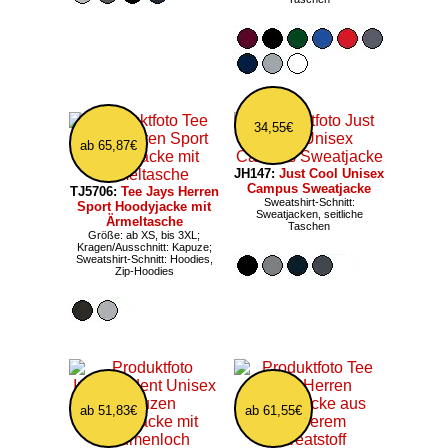
34,55€
ab 65,87€
JH147:
Just Cool Unisex
Campus Sweatjacke
TJ5706:
Tee Jays Herren
Sweatshirt-Schnitt:
Sport Hoodyjacke mit
Sweatjacken, seitliche
Ärmeltasche
Taschen
Größe: ab XS, bis 3XL;
Kragen/Ausschnitt: Kapuze;
Sweatshirt-Schnitt: Hoodies,
Zip-Hoodies
ab 51,83€
ab 61,55€