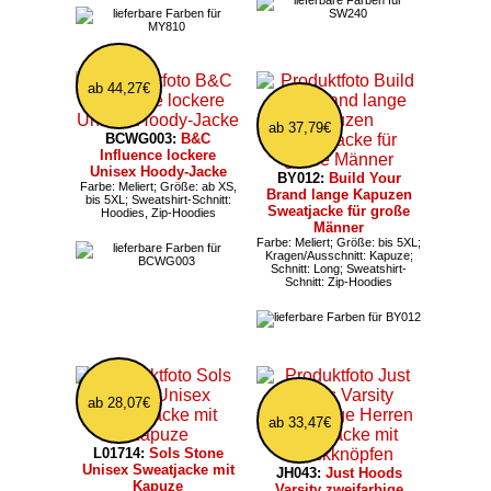
ab 44,27€
ab 37,79€
BCWG003:
B&C
Influence lockere
Unisex Hoody-Jacke
BY012:
Build Your
Farbe: Meliert; Größe: ab XS,
Brand lange Kapuzen
bis 5XL; Sweatshirt-Schnitt:
Sweatjacke für große
Hoodies, Zip-Hoodies
Männer
Farbe: Meliert; Größe: bis 5XL;
Kragen/Ausschnitt: Kapuze;
Schnitt: Long; Sweatshirt-
Schnitt: Zip-Hoodies
ab 28,07€
ab 33,47€
L01714:
Sols Stone
Unisex Sweatjacke mit
JH043:
Just Hoods
Kapuze
Varsity zweifarbige