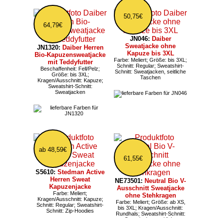
50,75€
64,79€
JN046:
Daiber
Sweatjacke ohne
JN1320:
Daiber Herren
Kapuze bis 3XL
Bio-Kapuzensweatjacke
Farbe: Meliert; Größe: bis 3XL;
mit Teddyfutter
Schnitt: Regular; Sweatshirt-
Beschaffenheit: Fell/Pelz;
Schnitt: Sweatjacken, seitliche
Größe: bis 3XL;
Taschen
Kragen/Ausschnitt: Kapuze;
Sweatshirt-Schnitt:
Sweatjacken
ab 48,59€
61,55€
S5610:
Stedman Active
Herren Sweat
NE73501:
Neutral Bio V-
Kapuzenjacke
Ausschnitt Sweatjacke
Farbe: Meliert;
ohne Stehkragen
Kragen/Ausschnitt: Kapuze;
Farbe: Meliert; Größe: ab XS,
Schnitt: Regular; Sweatshirt-
bis 3XL; Kragen/Ausschnitt:
Schnitt: Zip-Hoodies
Rundhals; Sweatshirt-Schnitt: