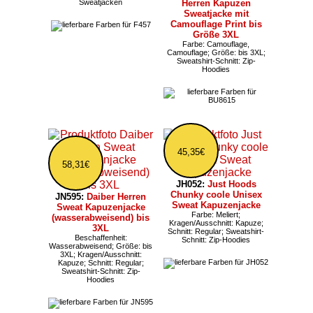
Sweatjacken
Herren Kapuzen
Sweatjacke mit
Camouflage Print bis
Größe 3XL
Farbe: Camouflage,
Camouflage; Größe: bis 3XL;
Sweatshirt-Schnitt: Zip-
Hoodies
45,35€
58,31€
JH052:
Just Hoods
Chunky coole Unisex
JN595:
Daiber Herren
Sweat Kapuzenjacke
Sweat Kapuzenjacke
Farbe: Meliert;
(wasserabweisend) bis
Kragen/Ausschnitt: Kapuze;
3XL
Schnitt: Regular; Sweatshirt-
Beschaffenheit:
Schnitt: Zip-Hoodies
Wasserabweisend; Größe: bis
3XL; Kragen/Ausschnitt:
Kapuze; Schnitt: Regular;
Sweatshirt-Schnitt: Zip-
Hoodies