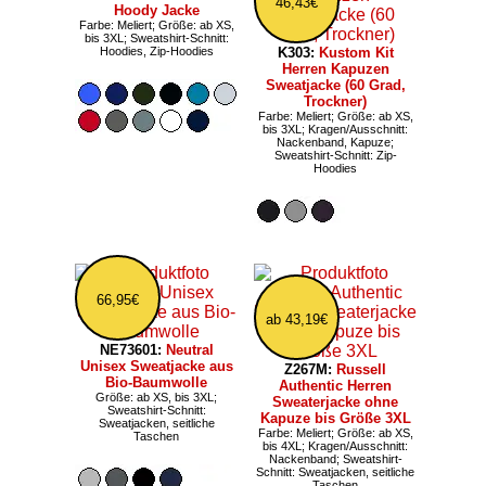
46,43€
Hoody Jacke
Farbe: Meliert; Größe: ab XS,
bis 3XL; Sweatshirt-Schnitt:
Hoodies, Zip-Hoodies
K303:
Kustom Kit
Herren Kapuzen
Sweatjacke (60 Grad,
Trockner)
Farbe: Meliert; Größe: ab XS,
bis 3XL; Kragen/Ausschnitt:
Nackenband, Kapuze;
Sweatshirt-Schnitt: Zip-
Hoodies
66,95€
ab 43,19€
NE73601:
Neutral
Unisex Sweatjacke aus
Z267M:
Russell
Bio-Baumwolle
Authentic Herren
Größe: ab XS, bis 3XL;
Sweaterjacke ohne
Sweatshirt-Schnitt:
Kapuze bis Größe 3XL
Sweatjacken, seitliche
Farbe: Meliert; Größe: ab XS,
Taschen
bis 4XL; Kragen/Ausschnitt:
Nackenband; Sweatshirt-
Schnitt: Sweatjacken, seitliche
Taschen