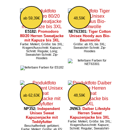
ab 59,39€
48,59€
E5182:
Promodoro
NET63301:
Tiger Cotton
80/20 Herren Sweatjacke
Unisex Hoody aus Bio-
mit Kapuze bis 3XL
Baumwolle
Farbe: Meliert; Größe: bis 3XL;
Größe: ab XS, bis 3XL;
Kragen/Ausschnitt: Kapuze;
Sweatshirt-Schnitt: Zip-
Schnitt: Regular, Long;
Hoodies
Sweatshirt-Schnitt: Zip-
Hoodies
ab 62,63€
48,59€
NP352:
Independent
JN963:
Daiber Lifestyle
Unisex Sweat
Herren Sweat
Kapuzenjacke mit
Kapuzenjacke bis 3XL
Teddyfutter
Farbe: Meliert; Größe: bis 3XL;
Kragen/Ausschnitt: Kapuze;
Beschaffenheit: gefüttert;
Schnitt: Regular; Sweatshirt-
Farbe: Meliert; Größe: ab XS;