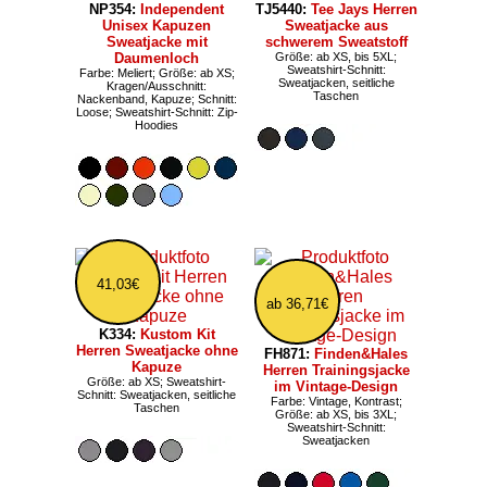
NP354:
Independent
TJ5440:
Tee Jays Herren
Unisex Kapuzen
Sweatjacke aus
Sweatjacke mit
schwerem Sweatstoff
Daumenloch
Größe: ab XS, bis 5XL;
Sweatshirt-Schnitt:
Farbe: Meliert; Größe: ab XS;
Sweatjacken, seitliche
Kragen/Ausschnitt:
Taschen
Nackenband, Kapuze; Schnitt:
Loose; Sweatshirt-Schnitt: Zip-
Hoodies
41,03€
ab 36,71€
K334:
Kustom Kit
Herren Sweatjacke ohne
FH871:
Finden&Hales
Kapuze
Herren Trainingsjacke
Größe: ab XS; Sweatshirt-
im Vintage-Design
Schnitt: Sweatjacken, seitliche
Farbe: Vintage, Kontrast;
Taschen
Größe: ab XS, bis 3XL;
Sweatshirt-Schnitt:
Sweatjacken