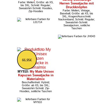
Farbe: Meliert; Größe: ab XS,
Herren Sweatjacke mit
bis 3XL; Schnitt: Regular;
Druckknöpfen
Sweatshirt-Schnitt: Hoodies,
Farbe: Meliert, Vintage,
Zip-Hoodies
Baseball; Größe: ab XS, bis
3XL; Kragen/Ausschnitt:
Nackenband; Schnitt: Regular;
Sweatshirt-Schnitt:
Sweatjacken, seitliche
Taschen
66,95€
MY910:
My Mate Unisex
Kapuzen Sweatjacke in
Materialmix
Beschaffenheit: Hybrid;
Größe: ab XS, bis 3XL;
Sweatshirt-Schnitt: Zip-
Hoodies, seitliche Taschen