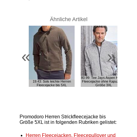
Ähnliche Artikel
«
»
80.99: Tee Jays Aspen Herren
19.43: Sols leichte Herren
Fleecejacke ohne Kapuze bis
Fleecejacke bis 5XL
Größe 3XL
F
Promodoro Herren Strickfleecejacke bis
Größe 5XL ist in folgenden Rubriken gelistet:
Herren Fleecejacken, Fleecepullover und