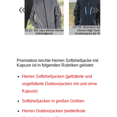
«
»
237.59: Stormtech leichte
3
85.31: Tee Jays leichte Herren
Herren High-Tech
So
Softshelljacke
Outdoorjacke bis 5XL
Promodoro leichte Herren Softshelljacke mit
Kapuze ist in folgenden Rubriken gelistet:
Herren Softshelljacken (gefütterte und
ungefütterte Outdoorjacken mit und ohne
Kapuze)
Softshelljacken in großen Größen
Herren Outdoorjacken (wetterfeste