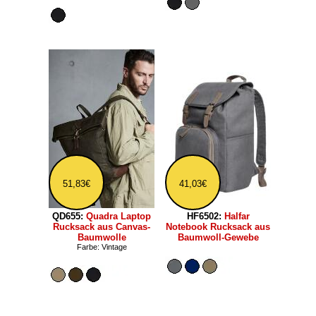
51,83€
41,03€
QD655:
Quadra Laptop
HF6502:
Halfar
Rucksack aus Canvas-
Notebook Rucksack aus
Baumwolle
Baumwoll-Gewebe
Farbe: Vintage