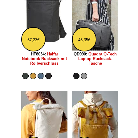
57,23€
45,35€
HF8034:
Halfar
QD990:
Quadra Q-Tech
Notebook Rucksack mit
Laptop Rucksack-
Rollverschluss
Tasche