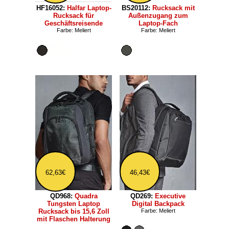
HF16052:
Halfar Laptop-
BS20112:
Rucksack mit
Rucksack für
Außenzugang zum
Geschäftsreisende
Laptop-Fach
Farbe: Meliert
Farbe: Meliert
62,63€
46,43€
QD968:
Quadra
QD269:
Executive
Tungsten Laptop
Digital Backpack
Rucksack bis 15,6 Zoll
Farbe: Meliert
mit Flaschen Halterung