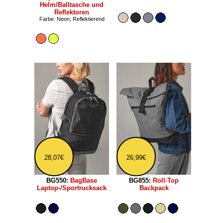
Helm/Balltasche und
Reflektoren
Farbe: Neon, Reflektierend
28,07€
26,99€
BG550:
BagBase
BG855:
Roll-Top
Laptop-/Sportrucksack
Backpack