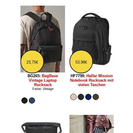
23,75€
53,99€
BG265:
BagBase
HF7798:
Halfar Mission
Vintage Laptop
Notebook Rucksack mit
Rucksack
vielen Taschen
Farbe: Vintage