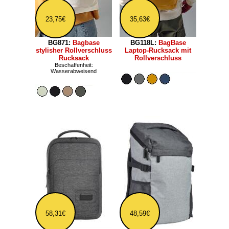
23,75€
35,63€
BG871:
Bagbase
BG118L:
BagBase
stylisher Rollverschluss
Laptop-Rucksack mit
Rucksack
Rollverschluss
Beschaffenheit:
Wasserabweisend
58,31€
48,59€