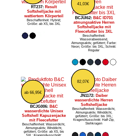
41,03€
RT237:
Result
Softshelljacke mit
wattiertem Körperteil
BCJUI62:
B&C ID701
Beschaffenheit: Hybrid;
atmungsaktive Herren
Größe: ab XS, bis 3XL
Softshelljacke mit
Fleecefutter bis 3XL
Beschaffenheit:
Wasserabweisend,
Atmungsaktiv, gefüttert; Farbe:
Neon; Größe: bis 3XL; Schnitt:
Regular
82,07€
ab 66,95€
JN1172:
Daiber
wasserdichte Herren
Softshelljacke
BCJG006:
B&C
Beschaffenheit: Wasserdicht,
wasserdichte Unisex
Atmungsaktiv, Winddicht,
Softshell Kapuzenjacke
gefüttert; Größe: bis 3XL;
mit Fleecefutter
Kragen/Ausschnitt: Half-Zip,
Stehkragen
Beschaffenheit: Wasserdicht,
Atmungsaktiv, Winddicht,
gefüttert; Größe: ab XS, bis
5XL; Kragen/Ausschnitt: