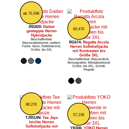
ab 75,59€
JN1820:
Daiber
60,47€
gesteppte Herren
Hybridjacke
Beschaffenheit:
RG674:
Regatta Arcola
Wasserabweisend, wattiert;
Farbe: Neon, Reflektierend;
Herren Softshelljacke
Größe: bis 6XL
mit Kontrasten bis
Größe 3XL
Beschaffenheit: Wasserdicht,
Atmungsaktiv, Windabweisend;
Größe: bis 4XL; Schnitt:
Regular
98,27€
57,23€
TJ9514N:
Tee Jays
leichte Herren
Softshelljacke mit
YK006:
YOKO Herren