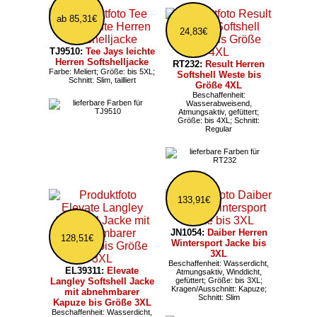
ab 85,31€
24,83€
TJ9510:
Tee Jays leichte
Herren Softshelljacke
RT232:
Result Herren
Farbe: Meliert; Größe: bis 5XL;
Softshell Weste bis
Schnitt: Slim, tailliert
Größe 4XL
Beschaffenheit:
Wasserabweisend,
Atmungsaktiv, gefüttert;
Größe: bis 4XL; Schnitt:
Regular
133,91€
JN1054:
Daiber Herren
128,51€
Wintersport Jacke bis
3XL
Beschaffenheit: Wasserdicht,
EL39311:
Elevate
Atmungsaktiv, Winddicht,
Langley Softshell Jacke
gefüttert; Größe: bis 3XL;
Kragen/Ausschnitt: Kapuze;
mit abnehmbarer
Schnitt: Slim
Kapuze bis Größe 3XL
Beschaffenheit: Wasserdicht,