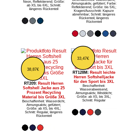
Neon, Reflektierend; Größe:
Atmungsaktiv, gefüttert; Farbe:
ab XS, bis 6XL; Schnitt:
Reflektierend; Größe: bis 5XL;
längeres Rückenteil
Kragen/Ausschnitt: Kapuze
abnehmbar; Schnitt: längeres
Rückenteil, längeres
Rückenteil
33,47€
38,87€
RT128M:
Result leichte
Herren Softshelljacke
für den Sport bis 3XL
RT209:
Result Herren
Beschaffenheit:
Softshell Jacke aus 25
Wasserabweisend,
Prozent Recycling
Atmungsaktiv, Winddicht;
Material bis Größe 3XL
Größe: ab XS, bis 3XL;
Schnitt: Regular
Beschaffenheit: Wasserdicht,
Atmungsaktiv, gefüttert;
Größe: ab XS, bis 4XL;
Schnitt: Regular, längeres
Rückenteil