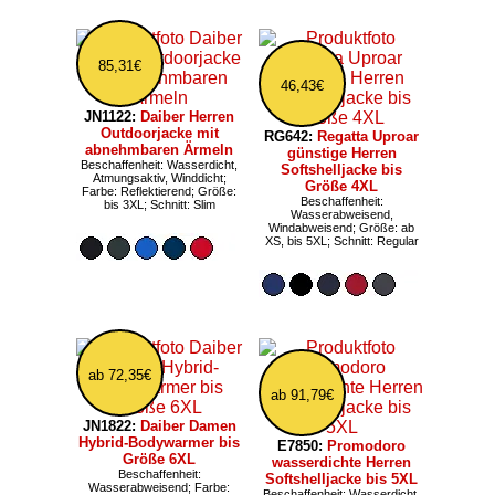
85,31€
46,43€
JN1122:
Daiber Herren
Outdoorjacke mit
RG642:
Regatta Uproar
abnehmbaren Ärmeln
günstige Herren
Beschaffenheit: Wasserdicht,
Softshelljacke bis
Atmungsaktiv, Winddicht;
Größe 4XL
Farbe: Reflektierend; Größe:
Beschaffenheit:
bis 3XL; Schnitt: Slim
Wasserabweisend,
Windabweisend; Größe: ab
XS, bis 5XL; Schnitt: Regular
ab 72,35€
ab 91,79€
JN1822:
Daiber Damen
Hybrid-Bodywarmer bis
E7850:
Promodoro
Größe 6XL
wasserdichte Herren
Beschaffenheit:
Softshelljacke bis 5XL
Wasserabweisend; Farbe:
Beschaffenheit: Wasserdicht,