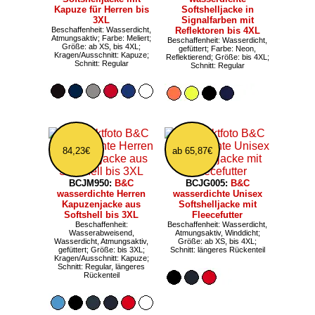
Kapuze für Herren bis
Softshelljacke in
3XL
Signalfarben mit
Beschaffenheit: Wasserdicht,
Reflektoren bis 4XL
Atmungsaktiv; Farbe: Meliert;
Beschaffenheit: Wasserdicht,
Größe: ab XS, bis 4XL;
gefüttert; Farbe: Neon,
Kragen/Ausschnitt: Kapuze;
Reflektierend; Größe: bis 4XL;
Schnitt: Regular
Schnitt: Regular
84,23€
ab 65,87€
BCJM950:
B&C
BCJG005:
B&C
wasserdichte Herren
wasserdichte Unisex
Kapuzenjacke aus
Softshelljacke mit
Softshell bis 3XL
Fleecefutter
Beschaffenheit:
Beschaffenheit: Wasserdicht,
Wasserabweisend,
Atmungsaktiv, Winddicht;
Wasserdicht, Atmungsaktiv,
Größe: ab XS, bis 4XL;
gefüttert; Größe: bis 3XL;
Schnitt: längeres Rückenteil
Kragen/Ausschnitt: Kapuze;
Schnitt: Regular, längeres
Rückenteil