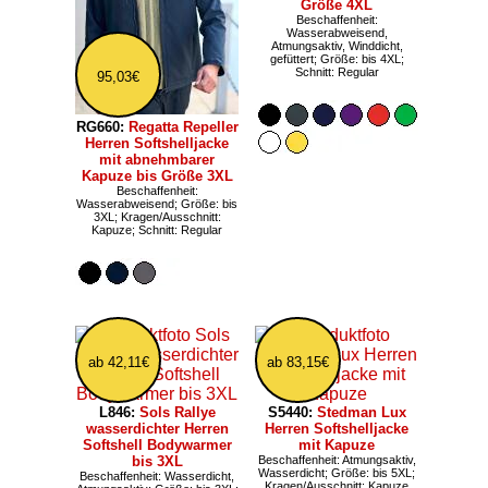
Größe 4XL
Beschaffenheit:
Wasserabweisend,
Atmungsaktiv, Winddicht,
gefüttert; Größe: bis 4XL;
Schnitt: Regular
95,03€
RG660:
Regatta Repeller
Herren Softshelljacke
mit abnehmbarer
Kapuze bis Größe 3XL
Beschaffenheit:
Wasserabweisend; Größe: bis
3XL; Kragen/Ausschnitt:
Kapuze; Schnitt: Regular
ab 42,11€
ab 83,15€
L846:
Sols Rallye
S5440:
Stedman Lux
wasserdichter Herren
Herren Softshelljacke
Softshell Bodywarmer
mit Kapuze
bis 3XL
Beschaffenheit: Atmungsaktiv,
Wasserdicht; Größe: bis 5XL;
Beschaffenheit: Wasserdicht,
Kragen/Ausschnitt: Kapuze