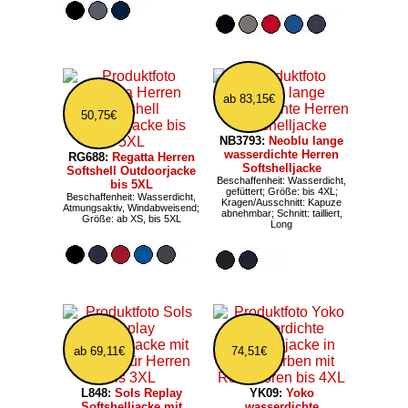
ab 83,15€
50,75€
NB3793:
Neoblu lange
wasserdichte Herren
RG688:
Regatta Herren
Softshelljacke
Softshell Outdoorjacke
Beschaffenheit: Wasserdicht,
bis 5XL
gefüttert; Größe: bis 4XL;
Beschaffenheit: Wasserdicht,
Kragen/Ausschnitt: Kapuze
Atmungsaktiv, Windabweisend;
abnehmbar; Schnitt: tailliert,
Größe: ab XS, bis 5XL
Long
ab 69,11€
74,51€
L848:
Sols Replay
YK09:
Yoko
Softshelljacke mit
wasserdichte