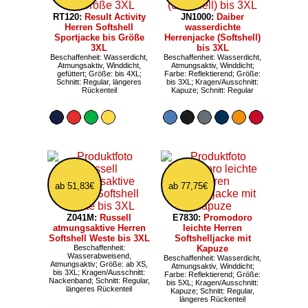
RT120:
Result Activity
JN1000:
Daiber
Herren Softshell
wasserdichte
Sportjacke bis Größe
Herrenjacke (Softshell)
3XL
bis 3XL
Beschaffenheit: Wasserdicht,
Beschaffenheit: Wasserdicht,
Atmungsaktiv, Winddicht,
Atmungsaktiv, Winddicht;
gefüttert; Größe: bis 4XL;
Farbe: Reflektierend; Größe:
Schnitt: Regular, längeres
bis 3XL; Kragen/Ausschnitt:
Rückenteil
Kapuze; Schnitt: Regular
ab 51,83€
ab 77,75€
Z041M:
Russell
E7830:
Promodoro
atmungsaktive Herren
leichte Herren
Softshell Weste bis 3XL
Softshelljacke mit
Beschaffenheit:
Kapuze
Wasserabweisend,
Beschaffenheit: Wasserdicht,
Atmungsaktiv; Größe: ab XS,
Atmungsaktiv, Winddicht;
bis 3XL; Kragen/Ausschnitt:
Farbe: Reflektierend; Größe:
Nackenband; Schnitt: Regular,
bis 5XL; Kragen/Ausschnitt:
längeres Rückenteil
Kapuze; Schnitt: Regular,
längeres Rückenteil