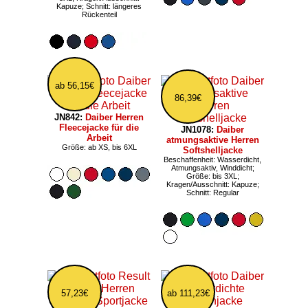
Kapuze; Schnitt: längeres
Rückenteil
ab 56,15€
86,39€
JN842:
Daiber Herren
Fleecejacke für die
JN1078:
Daiber
Arbeit
atmungsaktive Herren
Größe: ab XS, bis 6XL
Softshelljacke
Beschaffenheit: Wasserdicht,
Atmungsaktiv, Winddicht;
Größe: bis 3XL;
Kragen/Ausschnitt: Kapuze;
Schnitt: Regular
57,23€
ab 111,23€