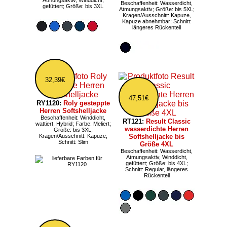
Atmungsaktiv, Winddicht,
Beschaffenheit: Wasserdicht,
gefüttert; Größe: bis 3XL
Atmungsaktiv; Größe: bis 5XL;
Kragen/Ausschnitt: Kapuze,
Kapuze abnehmbar; Schnitt:
längeres Rückenteil
32,39€
47,51€
RY1120:
Roly gesteppte
Herren Softshelljacke
Beschaffenheit: Winddicht,
RT121:
Result Classic
wattiert, Hybrid; Farbe: Meliert;
wasserdichte Herren
Größe: bis 3XL;
Kragen/Ausschnitt: Kapuze;
Softshelljacke bis
Schnitt: Slim
Größe 4XL
Beschaffenheit: Wasserdicht,
Atmungsaktiv, Winddicht,
gefüttert; Größe: bis 4XL;
Schnitt: Regular, längeres
Rückenteil