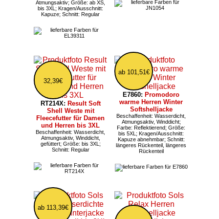
Atmungsaktiv; Größe: ab XS,
bis 3XL; Kragen/Ausschnitt:
Kapuze; Schnitt: Regular
ab 101,51€
32,39€
E7860:
Promodoro
warme Herren Winter
RT214X:
Result Soft
Softshelljacke
Shell Weste mit
Beschaffenheit: Wasserdicht,
Fleecefutter für Damen
Atmungsaktiv, Winddicht;
und Herren bis 3XL
Farbe: Reflektierend; Größe:
Beschaffenheit: Wasserdicht,
bis 5XL; Kragen/Ausschnitt:
Atmungsaktiv, Winddicht,
Kapuze abnehmbar; Schnitt:
gefüttert; Größe: bis 3XL;
längeres Rückenteil, längeres
Schnitt: Regular
Rückenteil
ab 113,39€