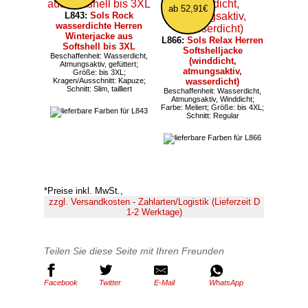
ab 52,91€
L843:
Sols Rock
wasserdichte Herren
Winterjacke aus
L866:
Sols Relax Herren
Softshell bis 3XL
Softshelljacke
Beschaffenheit: Wasserdicht,
(winddicht,
Atmungsaktiv, gefüttert;
atmungsaktiv,
Größe: bis 3XL;
Kragen/Ausschnitt: Kapuze;
wasserdicht)
Schnitt: Slim, tailliert
Beschaffenheit: Wasserdicht,
Atmungsaktiv, Winddicht;
Farbe: Meliert; Größe: bis 4XL;
Schnitt: Regular
*Preise inkl. MwSt.,
zzgl. Versandkosten - Zahlarten/Logistik (Lieferzeit D
1-2 Werktage)
Teilen Sie diese Seite mit Ihren Freunden
Facebook
Twitter
E-Mail
WhatsApp