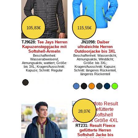
105,83€
115,55€
TJ9628:
Tee Jays Herren
JN1098:
Daiber
Kapuzensteppjacke mit
ultraleichte Herren
Softshell-Ärmeln
Outdoorjacke bis 3XL
Beschaffenheit:
Beschaffenheit: Wasserdicht,
Wasserabweisend,
Atmungsaktiv, Winddicht;
Atmungsaktiv, wattiert; Größe:
Größe: bis 3XL;
bis 3XL; Kragen/Ausschnitt:
Kragen/Ausschnitt: Kapuze;
Kapuze; Schnitt: Regular
Schnitt: längeres Rückenteil,
längeres Rückenteil
28,07€
RT231:
Result Fleece
gefütterte Herren
Softshell Jacke bis