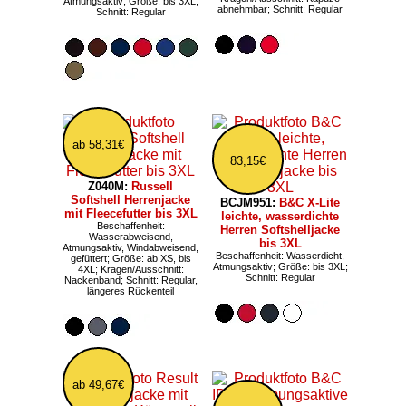
Atmungsaktiv; Größe: bis 3XL;
abnehmbar; Schnitt: Regular
Schnitt: Regular
ab 58,31€
83,15€
Z040M:
Russell
Softshell Herrenjacke
BCJM951:
B&C X-Lite
mit Fleecefutter bis 3XL
leichte, wasserdichte
Beschaffenheit:
Herren Softshelljacke
Wasserabweisend,
bis 3XL
Atmungsaktiv, Windabweisend,
Beschaffenheit: Wasserdicht,
gefüttert; Größe: ab XS, bis
Atmungsaktiv; Größe: bis 3XL;
4XL; Kragen/Ausschnitt:
Schnitt: Regular
Nackenband; Schnitt: Regular,
längeres Rückenteil
ab 49,67€