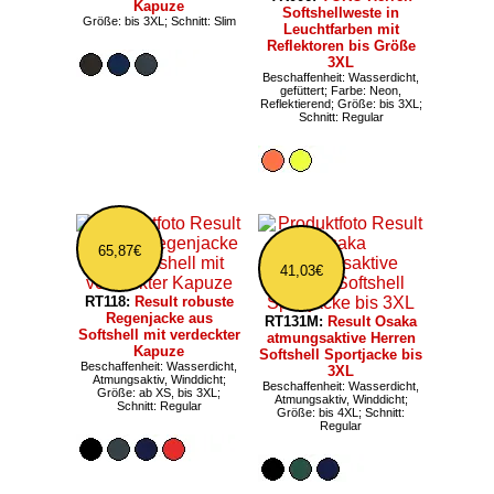
Kapuze
Softshellweste in
Größe: bis 3XL; Schnitt: Slim
Leuchtfarben mit
Reflektoren bis Größe
3XL
Beschaffenheit: Wasserdicht,
gefüttert; Farbe: Neon,
Reflektierend; Größe: bis 3XL;
Schnitt: Regular
65,87€
41,03€
RT118:
Result robuste
Regenjacke aus
RT131M:
Result Osaka
Softshell mit verdeckter
atmungsaktive Herren
Kapuze
Softshell Sportjacke bis
Beschaffenheit: Wasserdicht,
3XL
Atmungsaktiv, Winddicht;
Beschaffenheit: Wasserdicht,
Größe: ab XS, bis 3XL;
Atmungsaktiv, Winddicht;
Schnitt: Regular
Größe: bis 4XL; Schnitt:
Regular