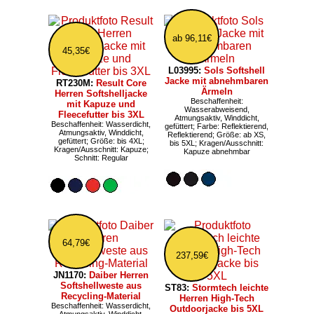
ab 96,11€
45,35€
L03995:
Sols Softshell
Jacke mit abnehmbaren
RT230M:
Result Core
Ärmeln
Herren Softshelljacke
Beschaffenheit:
mit Kapuze und
Wasserabweisend,
Fleecefutter bis 3XL
Atmungsaktiv, Winddicht,
Beschaffenheit: Wasserdicht,
gefüttert; Farbe: Reflektierend,
Atmungsaktiv, Winddicht,
Reflektierend; Größe: ab XS,
gefüttert; Größe: bis 4XL;
bis 5XL; Kragen/Ausschnitt:
Kragen/Ausschnitt: Kapuze;
Kapuze abnehmbar
Schnitt: Regular
64,79€
237,59€
JN1170:
Daiber Herren
Softshellweste aus
ST83:
Stormtech leichte
Recycling-Material
Herren High-Tech
Beschaffenheit: Wasserdicht,
Outdoorjacke bis 5XL