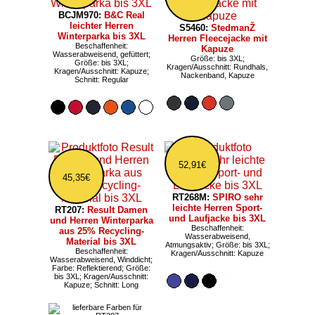
BCJM970:
B&C Real
leichter Herren
S5460:
StedmanŽ
Winterparka bis 3XL
Herren Fleecejacke mit
Beschaffenheit:
Kapuze
Wasserabweisend, gefüttert;
Größe: bis 3XL;
Größe: bis 3XL;
Kragen/Ausschnitt: Rundhals,
Kragen/Ausschnitt: Kapuze;
Nackenband, Kapuze
Schnitt: Regular
52,91€
45,35€
RT268M:
SPIRO sehr
leichte Herren Sport-
RT207:
Result Damen
und Laufjacke bis 3XL
und Herren Winterparka
Beschaffenheit:
aus 25% Recycling-
Wasserabweisend,
Material bis 3XL
Atmungsaktiv; Größe: bis 3XL;
Beschaffenheit:
Kragen/Ausschnitt: Kapuze
Wasserabweisend, Winddicht;
Farbe: Reflektierend; Größe:
bis 3XL; Kragen/Ausschnitt:
Kapuze; Schnitt: Long