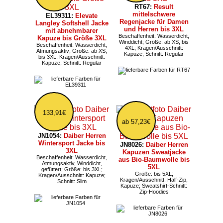
RT67:
Result
mittelschwere
EL39311:
Elevate
Regenjacke für Damen
Langley Softshell Jacke
und Herren bis 3XL
mit abnehmbarer
Beschaffenheit: Wasserdicht,
Kapuze bis Größe 3XL
Winddicht; Größe: ab XS, bis
Beschaffenheit: Wasserdicht,
4XL; Kragen/Ausschnitt:
Atmungsaktiv; Größe: ab XS,
Kapuze; Schnitt: Regular
bis 3XL; Kragen/Ausschnitt:
Kapuze; Schnitt: Regular
133,91€
ab 57,23€
JN1054:
Daiber Herren
Wintersport Jacke bis
JN8026:
Daiber Herren
3XL
Kapuzen Sweatjacke
Beschaffenheit: Wasserdicht,
aus Bio-Baumwolle bis
Atmungsaktiv, Winddicht,
5XL
gefüttert; Größe: bis 3XL;
Größe: bis 5XL;
Kragen/Ausschnitt: Kapuze;
Kragen/Ausschnitt: Half-Zip,
Schnitt: Slim
Kapuze; Sweatshirt-Schnitt:
Zip-Hoodies