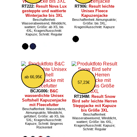
RT222:
Result Nova Lux
RT906:
Result leichte
gesteppte und wattierte
Unisex Fleece
Winterjacke bis 3XL
Kapuzenjacke
Beschaffenheit:
Beschaffenheit: Atmungsaktiv;
Wasserabweisend, Winddicht,
Größe: bis 3XL;
wattiert; Größe: ab XS, bis
Kragen/Ausschnitt: Kapuze
4XL; Kragen/Ausschnitt:
Kapuze; Schnitt: Regular
ab 66,95€
57,23€
BCJG006:
B&C
wasserdichte Unisex
RT194M:
Result Snow
Softshell Kapuzenjacke
Bird sehr leichte Herren
mit Fleecefutter
Steppjacke mit Kapuze
Beschaffenheit: Wasserdicht,
bis Größe 3XL
Atmungsaktiv, Winddicht,
Beschaffenheit:
gefüttert; Größe: ab XS, bis
Wasserabweisend, Winddicht,
5XL; Kragen/Ausschnitt:
wattiert; Größe: bis 4XL;
Kapuze; Schnitt: längeres
Kragen/Ausschnitt: Kapuze;
Rückenteil
Schnitt: Regular