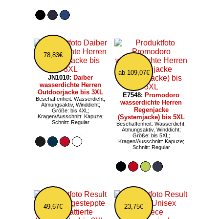
78,83€
ab 109,07€
JN1010:
Daiber
wasserdichte Herren
Outdoorjacke bis 3XL
E7548:
Promodoro
Beschaffenheit: Wasserdicht,
wasserdichte Herren
Atmungsaktiv, Winddicht;
Regenjacke
Größe: bis 4XL;
Kragen/Ausschnitt: Kapuze;
(Systemjacke) bis 5XL
Schnitt: Regular
Beschaffenheit: Wasserdicht,
Atmungsaktiv, Winddicht;
Größe: bis 5XL;
Kragen/Ausschnitt: Kapuze;
Schnitt: Regular
49,67€
23,75€