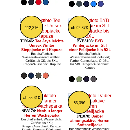
112,31€
ab 92,87€
TJ9646:
Tee Jays leichte
BYB3108:
BYB
Unisex Winter
Winterjacke im Stil
Steppjacke mit Kapuze
einer Feldjacke bis 5XL
Beschaffenheit:
Beschaffenheit:
Wasserabweisend, wattiert;
Wasserabweisend, gefüttert;
Größe: ab XS, bis 3XL;
Farbe: Camouflage; Größe:
Kragen/Ausschnitt: Kapuze
bis 5XL; Kragen/Ausschnitt:
Kapuze
ab 85,31€
86,39€
NB3174:
Neoblu langer
Herren Wachsparka
JN1078:
Daiber
Beschaffenheit: Wasserdicht;
atmungsaktive Herren
Größe: bis 4XL;
Softshelljacke
Kragen/Ausschnitt: Kapuze;
Beschaffenheit: Wasserdicht,
Schnitt: längeres Rückenteil,