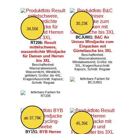
30,23€
34,55€
BCJU801:
B&C Air
Unisex Windjacke zum
RT206:
Result
Einpacken mit
mittelschwere,
Gürteltasche bis 3XL
wasserdichte Windjacke
Beschaffenheit:
für Damen und Herren
Wasserabweisend,
bis 3XL
Windabweisend; Größe: bis
Beschaffenheit:
3XL; Kragen/Ausschnitt:
Wasserabweisend,
Kapuze; Schnitt: Regular
Wasserdicht, Winddicht,
gefüttert; Größe: bis 4XL;
Kragen/Ausschnitt: Kapuze;
Schnitt: Regular
ab 37,79€
45,35€
BY151:
BYB Herren