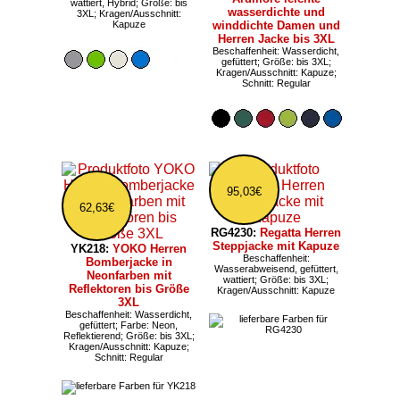
wattiert, Hybrid; Größe: bis
wasserdichte und
3XL; Kragen/Ausschnitt:
Kapuze
winddichte Damen und
Herren Jacke bis 3XL
Beschaffenheit: Wasserdicht,
gefüttert; Größe: bis 3XL;
Kragen/Ausschnitt: Kapuze;
Schnitt: Regular
95,03€
62,63€
RG4230:
Regatta Herren
Steppjacke mit Kapuze
YK218:
YOKO Herren
Beschaffenheit:
Bomberjacke in
Wasserabweisend, gefüttert,
Neonfarben mit
wattiert; Größe: bis 3XL;
Reflektoren bis Größe
Kragen/Ausschnitt: Kapuze
3XL
Beschaffenheit: Wasserdicht,
gefüttert; Farbe: Neon,
Reflektierend; Größe: bis 3XL;
Kragen/Ausschnitt: Kapuze;
Schnitt: Regular