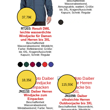
Beschaffenheit:
Wasserabweisend,
Atmungsaktiv, wattiert; Größe:
bis 3XL; Kragen/Ausschnitt:
Kapuze; Schnitt: Regular
37,79€
RT203:
Result DWL
leichte wasserdichte
Windjacke für Damen
und Herren bis 3XL
Beschaffenheit:
Wasserabweisend, Winddicht;
Farbe: Reflektierend; Größe:
bis 4XL; Kragen/Ausschnitt:
Kapuze; Schnitt: Regular
18,35€
115,55€
JN1132:
Daiber Herren
Windjacke zum
JN1098:
Daiber
Einpacken
ultraleichte Herren
Beschaffenheit:
Outdoorjacke bis 3XL
Wasserabweisend,
Beschaffenheit: Wasserdicht,
Windabweisend; Farbe: Neon;
Atmungsaktiv, Winddicht;