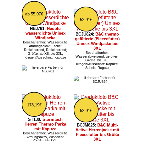
ab 55,07€
52,91€
NB3781:
Neoblu
wasserdichte Unisex
BCJU824:
B&C thermo
Windjacke
gefütterte (Fleecefutter)
Beschaffenheit: Wasserdicht,
Unisex Windjacke bis
Atmungsaktiv; Farbe:
3XL
Reflektierend, Reflektierend;
Beschaffenheit:
Größe: ab XS, bis 3XL;
Wasserabweisend, gefüttert;
Kragen/Ausschnitt: Kapuze
Größe: bis 3XL;
Kragen/Ausschnitt: Kapuze;
Schnitt: Regular
178,19€
52,91€
ST130:
Stormtech
Herren Thermo Parka
BCJM825:
B&C Multi-
mit Kapuze
Active Herrenjacke mit
Beschaffenheit: Wasserdicht,
Fleecefutter bis Größe
Atmungsaktiv, Winddicht;
3XL
Größe: bis 5XL;