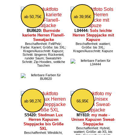
ab 50,75€
ab 39,95€
BU8620:
Burnside
L04444:
Sols leichte
karierte Herren Flanell-
Herren Steppjacke mit
Sweatjacke
Kapuze
Beschaffenheit: Fell/Pelz;
Beschaffenheit: wattiert;
Farbe: Kariert; Größe: bis 3XL;
Größe: bis 3XL;
Kragen/Ausschnitt: Kapuze;
Kragen/Ausschnitt: Kapuze
Schnitt: längeres Rückenteil,
runder Saum; Sweatshirt-
Schnitt: Zip-Hoodies, seitliche
Taschen
ab 98,27€
66,95€
S5420:
Stedman Lux
MY810:
my mate -
Herren Kapuzen
Unisex Kapuzen Sweat-
Steppjacke bis Größe
Steppjacke
5XL
Beschaffenheit: Hybrid,
wattiert; Größe: ab XS, bis
Beschaffenheit: Winddicht,