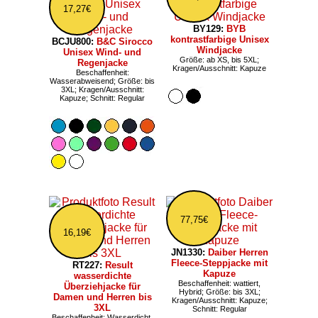
17,27€
BY129:
BYB
kontrastfarbige Unisex
BCJU800:
B&C Sirocco
Windjacke
Unisex Wind- und
Größe: ab XS, bis 5XL;
Regenjacke
Kragen/Ausschnitt: Kapuze
Beschaffenheit:
Wasserabweisend; Größe: bis
3XL; Kragen/Ausschnitt:
Kapuze; Schnitt: Regular
77,75€
16,19€
JN1330:
Daiber Herren
Fleece-Steppjacke mit
RT227:
Result
Kapuze
wasserdichte
Beschaffenheit: wattiert,
Überziehjacke für
Hybrid; Größe: bis 3XL;
Damen und Herren bis
Kragen/Ausschnitt: Kapuze;
3XL
Schnitt: Regular
Beschaffenheit: Wasserdicht,