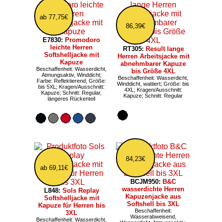
ab 77,75€
86,39€
E7830:
Promodoro
leichte Herren
RT305:
Result lange
Softshelljacke mit
Herren Arbeitsjacke mit
Kapuze
abnehmbarer Kapuze
Beschaffenheit: Wasserdicht,
bis Größe 4XL
Atmungsaktiv, Winddicht;
Beschaffenheit: Wasserdicht,
Farbe: Reflektierend; Größe:
Winddicht, wattiert; Größe: bis
bis 5XL; Kragen/Ausschnitt:
4XL; Kragen/Ausschnitt:
Kapuze; Schnitt: Regular,
Kapuze; Schnitt: Regular
längeres Rückenteil
84,23€
ab 69,11€
BCJM950:
B&C
wasserdichte Herren
L848:
Sols Replay
Kapuzenjacke aus
Softshelljacke mit
Softshell bis 3XL
Kapuze für Herren bis
Beschaffenheit:
3XL
Wasserabweisend,
Beschaffenheit: Wasserdicht,