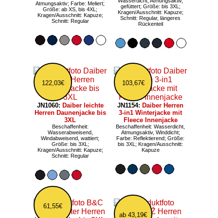
Wasserdicht, Atmungsaktiv,
Atmungsaktiv; Farbe: Meliert;
gefüttert; Größe: bis 3XL;
Größe: ab XS, bis 4XL;
Kragen/Ausschnitt: Kapuze;
Kragen/Ausschnitt: Kapuze;
Schnitt: Regular, längeres
Schnitt: Regular
Rückenteil
122,03€
103,67€
JN1060:
Daiber leichte
JN1154:
Daiber Herren
Herren Daunenjacke bis
3-in1 Winterjacke mit
3XL
Fleece Innenjacke
Beschaffenheit:
Beschaffenheit: Wasserdicht,
Wasserabweisend,
Atmungsaktiv, Winddicht;
Windabweisend, wattiert;
Farbe: Reflektierend; Größe:
Größe: bis 3XL;
bis 3XL; Kragen/Ausschnitt:
Kragen/Ausschnitt: Kapuze;
Kapuze
Schnitt: Regular
61,55€
ab 43,19€