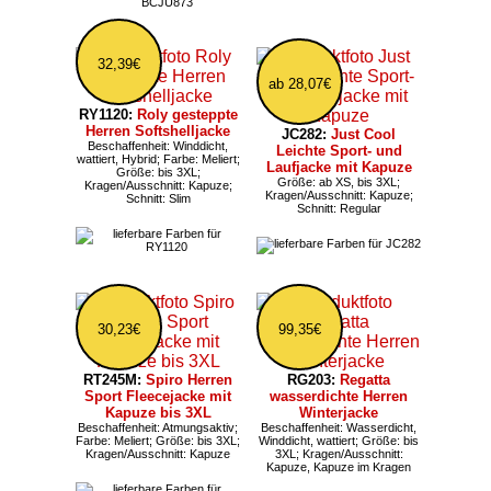
32,39€
ab 28,07€
RY1120:
Roly gesteppte
Herren Softshelljacke
JC282:
Just Cool
Beschaffenheit: Winddicht,
Leichte Sport- und
wattiert, Hybrid; Farbe: Meliert;
Laufjacke mit Kapuze
Größe: bis 3XL;
Größe: ab XS, bis 3XL;
Kragen/Ausschnitt: Kapuze;
Kragen/Ausschnitt: Kapuze;
Schnitt: Slim
Schnitt: Regular
30,23€
99,35€
RT245M:
Spiro Herren
RG203:
Regatta
Sport Fleecejacke mit
wasserdichte Herren
Kapuze bis 3XL
Winterjacke
Beschaffenheit: Atmungsaktiv;
Beschaffenheit: Wasserdicht,
Farbe: Meliert; Größe: bis 3XL;
Winddicht, wattiert; Größe: bis
Kragen/Ausschnitt: Kapuze
3XL; Kragen/Ausschnitt:
Kapuze, Kapuze im Kragen