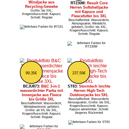
Windjacke aus
RT230M:
Result Core
Recycling-Gewebe
Herren Softshelljacke
Größe: bis 5XL;
mit Kapuze und
Kragen/Ausschnitt: Kapuze;
Fleecefutter bis 3XL
Schnitt: Regular
Beschaffenheit: Wasserdicht,
Atmungsaktiv, Winddicht,
gefüttert; Größe: bis 4XL;
Kragen/Ausschnitt: Kapuze;
Schnitt: Regular
99,35€
237,59€
BCJU873:
B&C 3-in-1
ST83:
Stormtech leichte
wasserdichter Parka mit
Herren High-Tech
Innenjacke aus Fleece
Outdoorjacke bis 5XL
bis Größe 3XL
Beschaffenheit: Wasserdicht,
Atmungsaktiv; Größe: bis 5XL;
Beschaffenheit: Wasserdicht,
Kragen/Ausschnitt: Kapuze,
Windabweisend, gefüttert;
Kapuze abnehmbar; Schnitt:
Größe: ab XS, bis 3XL;
längeres Rückenteil
Kragen/Ausschnitt: Kapuze;
Schnitt: Regular