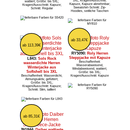
3XL; Kragen/Ausschnitt:
wattiert; Größe: bis 5XL;
Kapuze, Kapuze abnehmbar;
Kragen/Ausschnitt: Kapuze;
Sweatshirt-Schnitt: Zip-
Schnitt: Regular
Hoodies, seitliche Taschen
ab 33,47€
ab 113,39€
RY5090:
Roly Herren
Steppjacke mit Kapuze
L843:
Sols Rock
Beschaffenheit:
wasserdichte Herren
Wasserabweisend,
Winterjacke aus
Windabweisend, wattiert;
Softshell bis 3XL
Größe: bis 3XL;
Beschaffenheit: Wasserdicht,
Kragen/Ausschnitt: Kapuze
Atmungsaktiv, gefüttert;
Größe: bis 3XL;
Kragen/Ausschnitt: Kapuze;
Schnitt: Slim, tailliert
ab 85,31€
JN1844:
Daiber wattierte