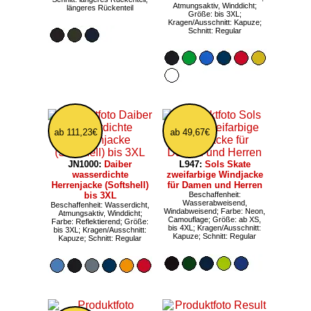
Atmungsaktiv, Winddicht;
längeres Rückenteil
Größe: bis 3XL;
Kragen/Ausschnitt: Kapuze;
Schnitt: Regular
ab 111,23€
ab 49,67€
JN1000:
Daiber
L947:
Sols Skate
wasserdichte
zweifarbige Windjacke
Herrenjacke (Softshell)
für Damen und Herren
bis 3XL
Beschaffenheit:
Wasserabweisend,
Beschaffenheit: Wasserdicht,
Windabweisend; Farbe: Neon,
Atmungsaktiv, Winddicht;
Camouflage; Größe: ab XS,
Farbe: Reflektierend; Größe:
bis 4XL; Kragen/Ausschnitt:
bis 3XL; Kragen/Ausschnitt:
Kapuze; Schnitt: Regular
Kapuze; Schnitt: Regular