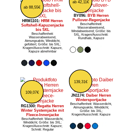
ab 42,11€
ab 88,55€
BY096:
BYB Herren
Pullover-Regenjacke
HRM1101:
HRM Herren
Beschaffenheit:
Softshell-Kapuzenjacke
Wasserabweisend,
bis 5XL
Windabweisend; Größe: bis
Beschaffenheit:
5XL; Kragen/Ausschnitt:
Wasserabweisend,
Rundhals, Kapuze
Atmungsaktiv, Winddicht,
gefüttert; Größe: bis 5XL;
Kragen/Ausschnitt: Kapuze,
Kapuze abnehmbar
139,31€
109,07€
JN1174:
Daiber Herren
Wintersportjacke
Beschaffenheit: Wasserdicht,
RG1300:
Regatta Herren
Atmungsaktiv, Winddicht;
Winter Systemjacke mit
Größe: bis 3XL;
Fleece-Innenjacke
Kragen/Ausschnitt: Kapuze
Beschaffenheit: Wasserdicht,
Winddicht; Größe: bis 3XL;
Kragen/Ausschnitt: Kapuze;
Schnitt: Regular