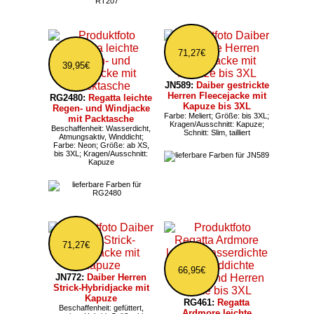
71,27€
39,95€
JN589:
Daiber gestrickte
Herren Fleecejacke mit
RG2480:
Regatta leichte
Kapuze bis 3XL
Regen- und Windjacke
Farbe: Meliert; Größe: bis 3XL;
mit Packtasche
Kragen/Ausschnitt: Kapuze;
Beschaffenheit: Wasserdicht,
Schnitt: Slim, tailliert
Atmungsaktiv, Winddicht;
Farbe: Neon; Größe: ab XS,
bis 3XL; Kragen/Ausschnitt:
Kapuze
71,27€
66,95€
JN772:
Daiber Herren
Strick-Hybridjacke mit
Kapuze
RG461:
Regatta
Beschaffenheit: gefüttert,
Ardmore leichte