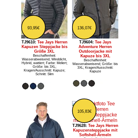
93,95€
136,07€
TJ9610:
Tee Jays Herren
TJ9604:
Tee Jays
Kapuzen Steppjacke bis
Adventure Herren
Größe 3XL
Outdoorjacke mit
Beschaffenheit:
Kapuze bis 3XL
Wasserabweisend, Winddicht,
Beschaffenheit:
Hybrid, wattiert; Farbe: Meliert;
Wasserabweisend; Größe: bis
Größe: bis 3XL;
3XL; Kragen/Ausschnitt:
Kragen/Ausschnitt: Kapuze;
Kapuze
Schnitt: Slim
105,83€
TJ9628:
Tee Jays Herren
Kapuzensteppjacke mit
Softshell-Ärmeln