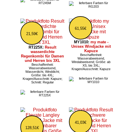
61,55€
21,59€
MY1010:
my mate -
Unisex Windjacke mit
RT225X:
Result
Kapuze
wasserdichte
Beschaffenheit:
Regenkombi für Damen
Wasserabweisend,
und Herren bis 3XL
Windabweisend; Größe: ab
Beschaffenheit:
XS, bis 3XL;
Wasserabweisend,
Kragen/Ausschnitt: Kapuze
Wasserdicht, Winddicht;
Größe: bis 4XL;
Kragen/Ausschnitt: Kapuze;
Schnitt: Regular
41,03€
128,51€