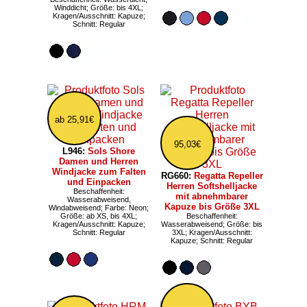
Winddicht; Größe: bis 4XL;
Kragen/Ausschnitt: Kapuze;
Schnitt: Regular
ab 25,91€
95,03€
L946:
Sols Shore
Damen und Herren
Windjacke zum Falten
RG660:
Regatta Repeller
und Einpacken
Herren Softshelljacke
Beschaffenheit:
mit abnehmbarer
Wasserabweisend,
Kapuze bis Größe 3XL
Windabweisend; Farbe: Neon;
Größe: ab XS, bis 4XL;
Beschaffenheit:
Kragen/Ausschnitt: Kapuze;
Wasserabweisend; Größe: bis
Schnitt: Regular
3XL; Kragen/Ausschnitt:
Kapuze; Schnitt: Regular