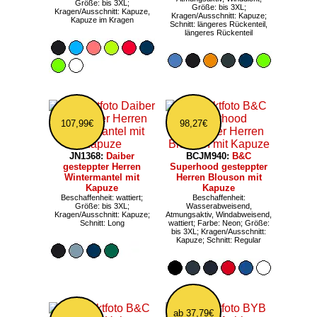
Größe: bis 3XL;
Größe: bis 3XL;
Kragen/Ausschnitt: Kapuze,
Kragen/Ausschnitt: Kapuze;
Kapuze im Kragen
Schnitt: längeres Rückenteil,
längeres Rückenteil
107,99€
98,27€
JN1368:
Daiber
BCJM940:
B&C
gesteppter Herren
Superhood gesteppter
Wintermantel mit
Herren Blouson mit
Kapuze
Kapuze
Beschaffenheit: wattiert;
Beschaffenheit:
Größe: bis 3XL;
Wasserabweisend,
Kragen/Ausschnitt: Kapuze;
Atmungsaktiv, Windabweisend,
Schnitt: Long
wattiert; Farbe: Neon; Größe:
bis 3XL; Kragen/Ausschnitt:
Kapuze; Schnitt: Regular
ab 37,79€