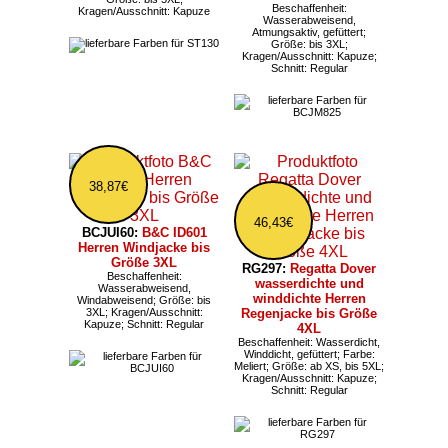
Beschaffenheit:
Kragen/Ausschnitt: Kapuze
Wasserabweisend,
Atmungsaktiv, gefüttert;
Größe: bis 3XL;
Kragen/Ausschnitt: Kapuze;
Schnitt: Regular
38,87€
46,43€
BCJUI60:
B&C ID601
Herren Windjacke bis
Größe 3XL
RG297:
Regatta Dover
Beschaffenheit:
wasserdichte und
Wasserabweisend,
winddichte Herren
Windabweisend; Größe: bis
3XL; Kragen/Ausschnitt:
Regenjacke bis Größe
Kapuze; Schnitt: Regular
4XL
Beschaffenheit: Wasserdicht,
Winddicht, gefüttert; Farbe:
Meliert; Größe: ab XS, bis 5XL;
Kragen/Ausschnitt: Kapuze;
Schnitt: Regular