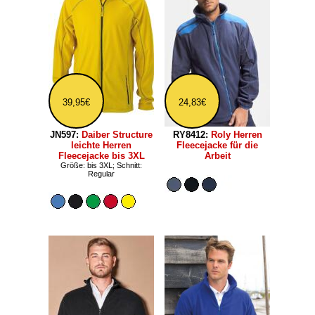
39,95€
24,83€
JN597:
Daiber Structure
RY8412:
Roly Herren
leichte Herren
Fleecejacke für die
Fleecejacke bis 3XL
Arbeit
Größe: bis 3XL; Schnitt:
Regular