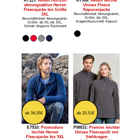
RT115:
Result Horizon
RT906:
Result leichte
atmungsaktive Herren
Unisex Fleece
Fleecejacke bis Größe
Kapuzenjacke
3XL
Beschaffenheit: Atmungsaktiv;
Größe: bis 3XL;
Beschaffenheit: Atmungsaktiv;
Kragen/Ausschnitt: Kapuze
Größe: ab XS, bis 3XL;
Schnitt: längeres Rückenteil
ab 34,55€
ab 20,51€
E7910:
Promodoro
PW831:
Premier leichter
leichte Herren
Unisex Fleecepulli mit
Fleecejacke bis 5XL
Stehkragen