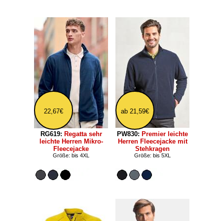
22,67€
ab 21,59€
RG619:
Regatta sehr
PW830:
Premier leichte
leichte Herren Mikro-
Herren Fleecejacke mit
Fleecejacke
Stehkragen
Größe: bis 4XL
Größe: bis 5XL