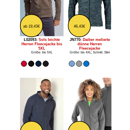
ab 19,43€
46,43€
L02093:
Sols leichte
JN770:
Daiber melierte
Herren Fleecejacke bis
dünne Herren
5XL
Fleecejacke
Größe: bis 5XL
Größe: bis 4XL; Schnitt: Slim