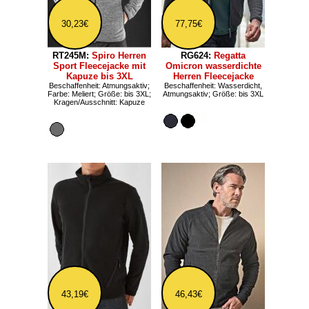
30,23€
77,75€
RT245M:
Spiro Herren
RG624:
Regatta
Sport Fleecejacke mit
Omicron wasserdichte
Kapuze bis 3XL
Herren Fleecejacke
Beschaffenheit: Atmungsaktiv;
Beschaffenheit: Wasserdicht,
Farbe: Meliert; Größe: bis 3XL;
Atmungsaktiv; Größe: bis 3XL
Kragen/Ausschnitt: Kapuze
43,19€
46,43€