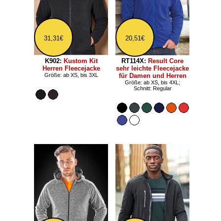
31,31€
20,51€
K902:
Kustom Kit
RT114X:
Result Core
Herren Fleecejacke
sehr leichte Fleecejacke
Größe: ab XS, bis 3XL
für Damen und Herren
Größe: ab XS, bis 4XL;
Schnitt: Regular