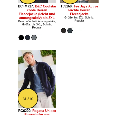
BCFM717:
B&C Coolstar
TJ9160:
Tee Jays Active
coole Herren
leichte Herren
Fleecejacke (leicht und
Fleecejacke
atmungsaktiv) bis 3XL
Größe: bis 3XL; Schnitt:
Regular
Beschaffenheit: Atmungsaktiv;
Größe: bis 3XL; Schnitt:
Regular
31,31€
RG6220:
Regatta Unisex
Fleecejacke aus