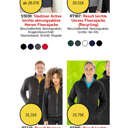
ab 28,07€
20,51€
S5030:
Stedman Active
RT907:
Result leichte
leichte atmungsaktive
Unisex Fleecejacke
Herren Fleecejacke
(Recycling)
Beschaffenheit: Atmungsaktiv;
Beschaffenheit: Atmungsaktiv;
Kragen/Ausschnitt:
Größe: bis 4XL
Nackenband; Schnitt: Regular
31,31€
23,75€