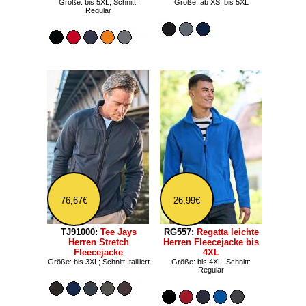
Größe: bis 5XL; Schnitt:
Größe: ab XS, bis 5XL
Regular
76,67€
26,99€
TJ91000:
Tee Jays
RG557:
Regatta leichte
Herren Stretch
Herren Fleecejacke bis
Fleecejacke
4XL
Größe: bis 3XL; Schnitt: tailliert
Größe: bis 4XL; Schnitt:
Regular