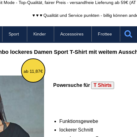
it Mode - Top-Qualität, fairer Preis - versandfreie Lieferung ab 59€ (A
♥ ♥ ♥ Qualität und Service punkten - billig können and
Sport
Kinder
Accessoires
Frottee
bo lockeres Damen Sport T-Shirt mit weitem Aussch
ab 11,87€
Powersuche für
T Shirts
Funktionsgewebe
lockerer Schnitt