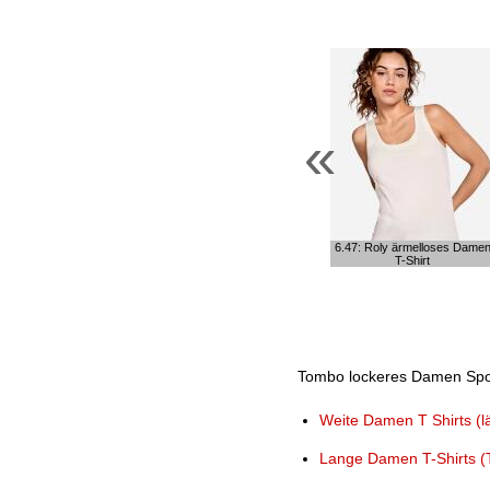
«
6.47: Roly ärmelloses Dame
T-Shirt
Tombo lockeres Damen Sport 
Weite Damen T Shirts (lä
Lange Damen T-Shirts (T