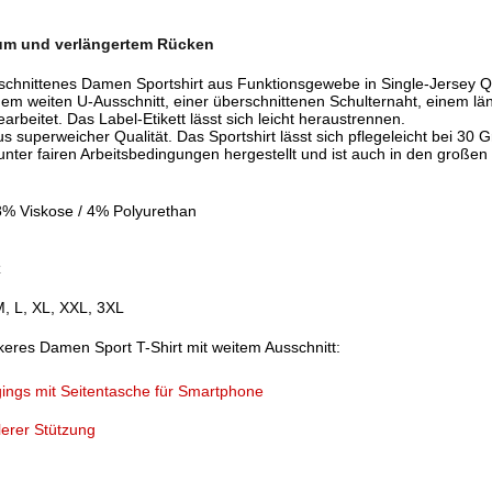
aum und verlängertem Rücken
schnittenes Damen Sportshirt aus Funktionsgewebe in Single-Jersey Qu
einem weiten U-Ausschnitt, einer überschnittenen Schulternaht, einem l
beitet. Das Label-Etikett lässt sich leicht heraustrennen.
us superweicher Qualität. Das Sportshirt lässt sich pflegeleicht bei 30 
 unter fairen Arbeitsbedingungen hergestellt und ist auch in den groß
28% Viskose / 4% Polyurethan
z
M, L, XL, XXL, 3XL
keres Damen Sport T-Shirt mit weitem Ausschnitt:
ngs mit Seitentasche für Smartphone
lerer Stützung