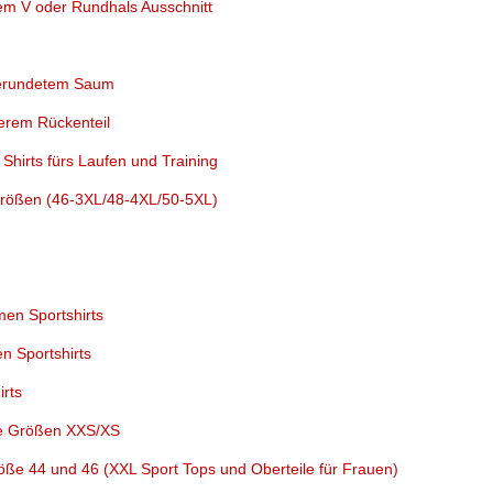
em V oder Rundhals Ausschnitt
gerundetem Saum
erem Rückenteil
hirts fürs Laufen und Training
rößen (46-3XL/48-4XL/50-5XL)
en Sportshirts
n Sportshirts
rts
ne Größen XXS/XS
öße 44 und 46 (XXL Sport Tops und Oberteile für Frauen)