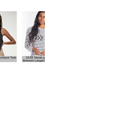
»
cerback Tank
24.83: Mantis gestreiftes
Bretonen Langarm Bio T-Shirt