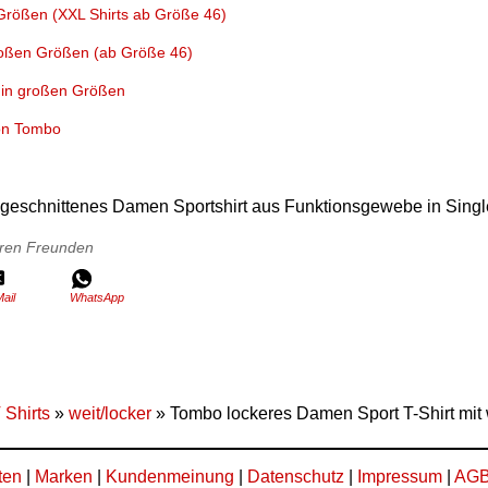
rößen (XXL Shirts ab Größe 46)
oßen Größen (ab Größe 46)
 in großen Größen
on Tombo
 geschnittenes Damen Sportshirt aus Funktionsgewebe in Single
Ihren Freunden
ail
WhatsApp
 Shirts
»
weit/locker
» Tombo lockeres Damen Sport T-Shirt mit 
ten
|
Marken
|
Kundenmeinung
|
Datenschutz
|
Impressum
|
AG