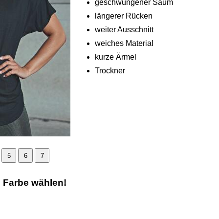
geschwungener Saum
längerer Rücken
weiter Ausschnitt
weiches Material
kurze Ärmel
Trockner
5
6
7
e Farbe wählen!