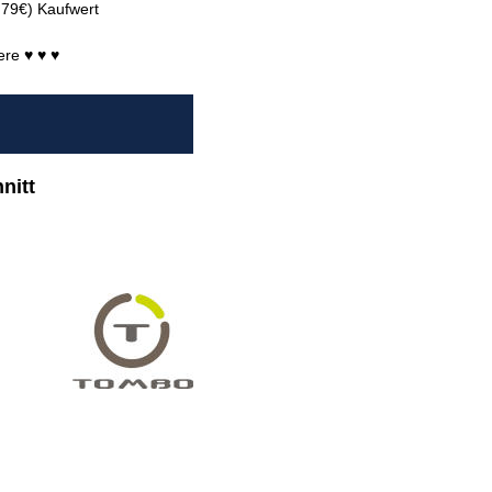
T 79€) Kaufwert
ere ♥ ♥ ♥
nitt