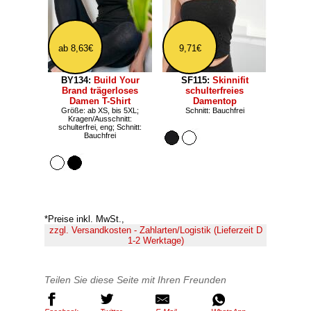
ab 8,63€
9,71€
BY134:
Build Your
SF115:
Skinnifit
Brand trägerloses
schulterfreies
Damen T-Shirt
Damentop
Größe: ab XS, bis 5XL;
Schnitt: Bauchfrei
Kragen/Ausschnitt:
schulterfrei, eng; Schnitt:
Bauchfrei
*Preise inkl. MwSt.,
zzgl. Versandkosten - Zahlarten/Logistik (Lieferzeit D
1-2 Werktage)
Teilen Sie diese Seite mit Ihren Freunden