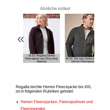
Ähnliche Artikel
«
»
35.63: Regatta Damen
35
Fleecejacke aus Recycling-
46.43: Tee Jays Active leichte
He
Material
Herren Fleecejacke
Regatta leichte Herren Fleecejacke bis 4XL
ist in folgenden Rubriken gelistet:
Herren Fleecejacken, Fleecepullover und
Fleecewesten