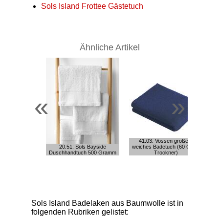
Sols Island Frottee Gästetuch
Ähnliche Artikel
«
»
41.03: Vossen großes,
20.51: Sols Bayside
weiches Badetuch (60 Grad,
Duschhandtuch 500 Gramm
Trockner)
Sols Island Badelaken aus Baumwolle ist in
folgenden Rubriken gelistet: