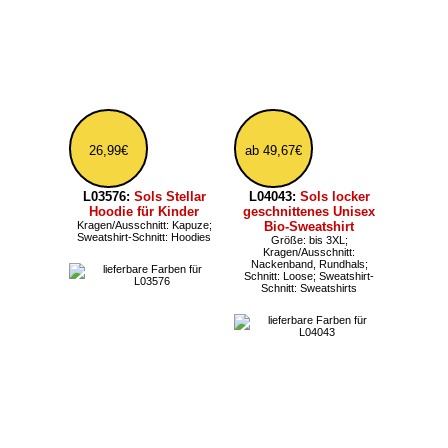
Kängurutasche
Farbe: Meliert; Größe: ab XS,
bis 3XL; Kragen/Ausschnitt:
Farbe: Meliert; Größe: ab XS;
Rundhals; Sweatshirt-Schnitt:
Kragen/Ausschnitt: Kapuze;
Sweatshirts
Schnitt: Regular; Sweatshirt-
Schnitt: Hoodies
ab 41,03€
ab 15,11€
L03105:
Sols Spike
L326:
Sols Spider
Herren Zip Hoodie
günstiges Herren
Größe: bis 3XL;
Sweatshirt bis 3XL
Kragen/Ausschnitt:
Farbe: Meliert; Größe: bis 3XL;
Nackenband; Sweatshirt-
Kragen/Ausschnitt: Rundhals,
Schnitt: Hoodies, Zip-Hoodies
Nackenband; Schnitt: Regular;