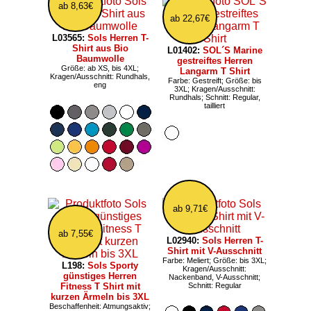
ab 8,63€
ab 22,67€
L03565:
Sols Herren T-
Shirt aus Bio
L01402:
SOL´S Marine
Baumwolle
gestreiftes Herren
Größe: ab XS, bis 4XL;
Langarm T Shirt
Kragen/Ausschnitt: Rundhals,
Farbe: Gestreift; Größe: bis
eng
3XL; Kragen/Ausschnitt:
Rundhals; Schnitt: Regular,
tailliert
ab 9,71€
ab 7,55€
L02940:
Sols Herren T-
Shirt mit V-Ausschnitt
Farbe: Meliert; Größe: bis 3XL;
L198:
Sols Sporty
Kragen/Ausschnitt:
günstiges Herren
Nackenband, V-Ausschnitt;
Fitness T Shirt mit
Schnitt: Regular
kurzen Ärmeln bis 3XL
Beschaffenheit: Atmungsaktiv;