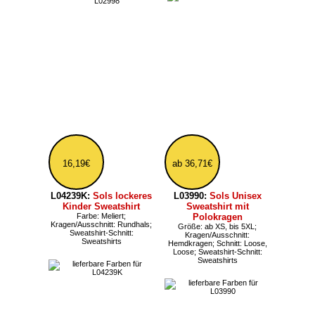
41,03€
ab 26,99€
L03106:
Sols Spike
L02088:
Sols Herren
Damen Zip Hoodie
Sweatshirt mit
Größe: ab XS;
Reißverschluss
Kragen/Ausschnitt:
Farbe: Meliert; Größe: bis 3XL;
Nackenband; Sweatshirt-
Kragen/Ausschnitt: Half-Zip,
Schnitt: Hoodies, Zip-Hoodies
Half-Zip; Sweatshirt-Schnitt:
Sweatshirts
26,99€
ab 49,67€