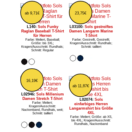
ab 9,71€
23,75€
L140:
Sols Funky
L03100:
Sols gestreiftes
Raglan Baseball T-Shirt
Damen Langarm Marine
für Herren
T-Shirt
Farbe: Meliert, Baseball;
Farbe: Gestreift, Gestreift;
Größe: bis 3XL;
Kragen/Ausschnitt: Rundhals;
Kragen/Ausschnitt: Rundhals;
Schnitt: tailliert
Schnitt: Regular
16,19€
ab 11,87€
L02946:
Sols Millenium
Damen Stretch T-Shirt
L02074:
Sols
Farbe: Meliert;
einfarbiges Herren
Kragen/Ausschnitt:
Langarmshirt bis Größe
Nackenband, Rundhals, weit;
4XL
Schnitt: tailliert
Farbe: Meliert; Größe: ab XS,
bis 4XL; Kragen/Ausschnitt:
Rundhals, Nackenband