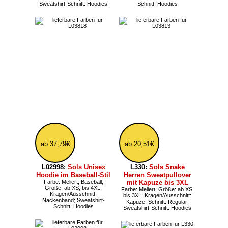
16,19€
ab 36,71€
L04239K:
Sols lockeres
L03990:
Sols Unisex
Kinder Sweatshirt
Sweatshirt mit
Farbe: Meliert;
Polokragen
Kragen/Ausschnitt: Rundhals;
Größe: ab XS, bis 5XL;
Sweatshirt-Schnitt:
Kragen/Ausschnitt:
Sweatshirts
Hemdkragen; Schnitt: Loose,
Loose; Sweatshirt-Schnitt:
Sweatshirts