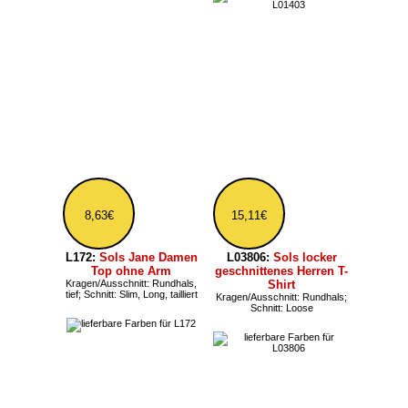
Schnitt: Loose
6,47€
ab 6,47€
L02758:
Sols Damen T-
Shirt mit rundem
L156:
Sols Moon
Ausschnitt
einfarbiges Damen T-
Farbe: Meliert;
Shirt mit V-Ausschnitt
Kragen/Ausschnitt:
Farbe: Meliert; Größe: bis 3XL;
Nackenband, Rundhals
Kragen/Ausschnitt: V-
Ausschnitt, Nackenband, tief;
Schnitt: Slim, tailliert
ab 6,47€
aus
L191:
Sols Imperial
tailliertes Damenshirt
Farbe: Meliert; Größe: bis 3XL;
L173:
Sols Jamaica
Kragen/Ausschnitt: Rundhals,
Unisex Tank Top T Shirt
eng; Schnitt: Slim, tailliert