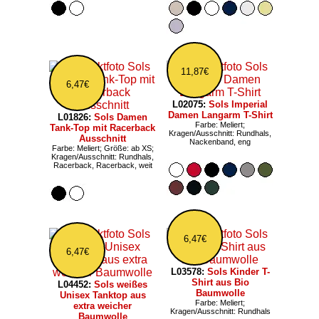
11,87€
6,47€
L02075:
Sols Imperial
Damen Langarm T-Shirt
L01826:
Sols Damen
Farbe: Meliert;
Tank-Top mit Racerback
Kragen/Ausschnitt: Rundhals,
Ausschnitt
Nackenband, eng
Farbe: Meliert; Größe: ab XS;
Kragen/Ausschnitt: Rundhals,
Racerback, Racerback, weit
6,47€
6,47€
L03578:
Sols Kinder T-
Shirt aus Bio
L04452:
Sols weißes
Baumwolle
Unisex Tanktop aus
Farbe: Meliert;
extra weicher
Kragen/Ausschnitt: Rundhals
Baumwolle