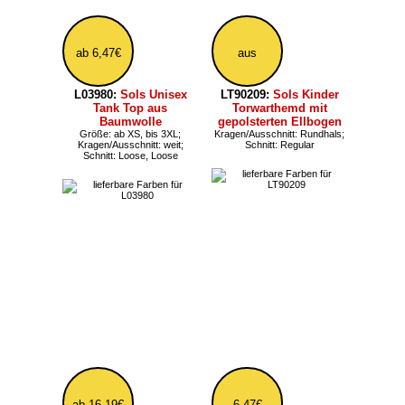
ab 23,75€
ab 33,47€
L02990:
Sols Herren
L04232:
Sols Unisex
Sweatshirt mit V-
Hoodie innen nicht
Einsatz am runden
angeraut
Halsausschnitt
Größe: ab XS, bis 3XL;
Sweatshirt-Schnitt: Hoodies
Farbe: Meliert; Größe: ab XS,
bis 3XL; Kragen/Ausschnitt:
Rundhals, Nackenband;
Schnitt: Long; Sweatshirt-
Schnitt: Sweatshirts