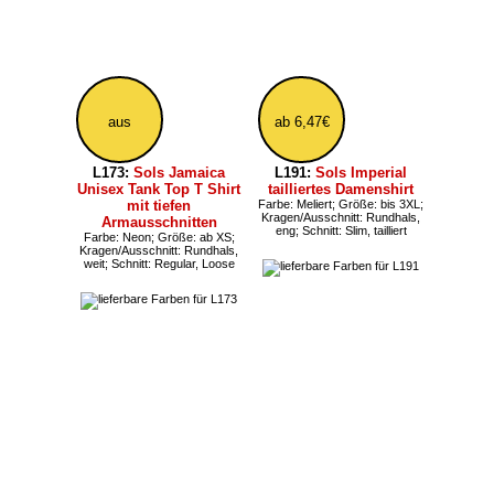
ab 16,19€
6,47€
L02945:
Sols Millenium
L190K:
Sols Imperial
Herren Stretch T-Shirt
Kinder T-Shirt aus
Farbe: Meliert; Größe: bis 3XL;
Baumwolle
Kragen/Ausschnitt:
Kragen/Ausschnitt: Rundhals,
Nackenband, Rundhals, eng
Nackenband; Schnitt: Regular