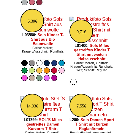
5,39€
9,71€
L03580:
Sols Kinder T-
Shirt aus Bio
Baumwolle
L01400:
Sols Miles
Farbe: Meliert;
gestreiftes Kinder T
Kragen/Ausschnitt: Rundhals
Shirt mit weitem
Halsausschnitt
Farbe: Meliert, Gestreift;
Kragen/Ausschnitt: Rundhals,
weit; Schnitt: Regular
14,03€
7,55€
L01399:
SOL´S Miles
L200:
Sols Damen Sport
gestreiftes Damen
T Shirt mit kurzen
Kurzarm T Shirt
Raglanärmeln
Farbe: Meliert, Gestreift;
Beschaffenheit: Atmungsaktiv;