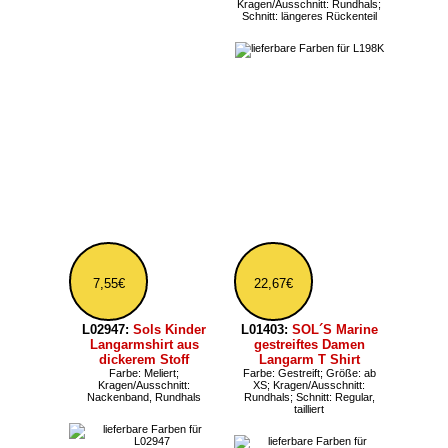
Kragen/Ausschnitt: Rundhals;
Schnitt: längeres Rückenteil
7,55€
22,67€
L02947:
Sols Kinder
Langarmshirt aus
L01403:
SOL´S Marine
dickerem Stoff
gestreiftes Damen
Farbe: Meliert;
Langarm T Shirt
Kragen/Ausschnitt:
Farbe: Gestreift; Größe: ab
Nackenband, Rundhals
XS; Kragen/Ausschnitt:
Rundhals; Schnitt: Regular,
tailliert
8,63€
15,11€
L172:
Sols Jane Damen
L03806:
Sols locker
Top ohne Arm
geschnittenes Herren T-
Kragen/Ausschnitt: Rundhals,
Shirt
tief; Schnitt: Slim, Long, tailliert
Kragen/Ausschnitt: Rundhals;