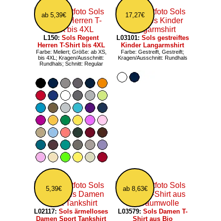
ab 5,39€
17,27€
L150:
Sols Regent
L03101:
Sols gestreiftes
Herren T-Shirt bis 4XL
Kinder Langarmshirt
Farbe: Meliert; Größe: ab XS,
Farbe: Gestreift, Gestreift;
bis 4XL; Kragen/Ausschnitt:
Kragen/Ausschnitt: Rundhals
Rundhals; Schnitt: Regular
5,39€
ab 8,63€
L02117:
Sols ärmelloses
L03579:
Sols Damen T-
Damen Sport Tankshirt
Shirt aus Bio