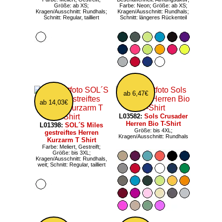
Größe: ab XS;
Farbe: Neon; Größe: ab XS;
Kragen/Ausschnitt: Rundhals;
Kragen/Ausschnitt: Rundhals;
Schnitt: Regular, tailliert
Schnitt: längeres Rückenteil
ab 6,47€
ab 14,03€
L03582:
Sols Crusader
Herren Bio T-Shirt
L01398:
SOL´S Miles
Größe: bis 4XL;
gestreiftes Herren
Kragen/Ausschnitt: Rundhals
Kurzarm T Shirt
Farbe: Meliert, Gestreift;
Größe: bis 3XL;
Kragen/Ausschnitt: Rundhals,
weit; Schnitt: Regular, tailliert