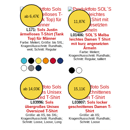
ab 6,47€
11,87€
L171:
Sols Justin
ärmelloses T-Shirt (Tank
L01406:
SOL´S Melba
Top) für Männer
leichtes Damen T Shirt
Farbe: Meliert; Größe: bis 5XL;
mit kurz angesetzten
Kragen/Ausschnitt: Rundhals,
Ärmeln
weit; Schnitt: Regular
Farbe: Meliert;
Kragen/Ausschnitt: Rundhals;
Schnitt: Regular, tailliert
ab 14,03€
15,11€
L03996:
Sols
L03807:
Sols locker
übergroßes Unisex
geschnittenes Damen T-
Oversized T-Shirt
Shirt
Größe: ab XS, bis 3XL;
Größe: ab XS;
Kragen/Ausschnitt: Rundhals;
Kragen/Ausschnitt: Rundhals;
Schnitt: Loose, Loose, Long
Schnitt: Loose