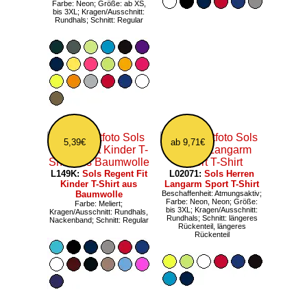
Farbe: Neon; Größe: ab XS,
bis 3XL; Kragen/Ausschnitt:
Rundhals; Schnitt: Regular
5,39€
ab 9,71€
L149K:
Sols Regent Fit
L02071:
Sols Herren
Kinder T-Shirt aus
Langarm Sport T-Shirt
Baumwolle
Beschaffenheit: Atmungsaktiv;
Farbe: Neon, Neon; Größe:
Farbe: Meliert;
bis 3XL; Kragen/Ausschnitt:
Kragen/Ausschnitt: Rundhals,
Rundhals; Schnitt: längeres
Nackenband; Schnitt: Regular
Rückenteil, längeres
Rückenteil