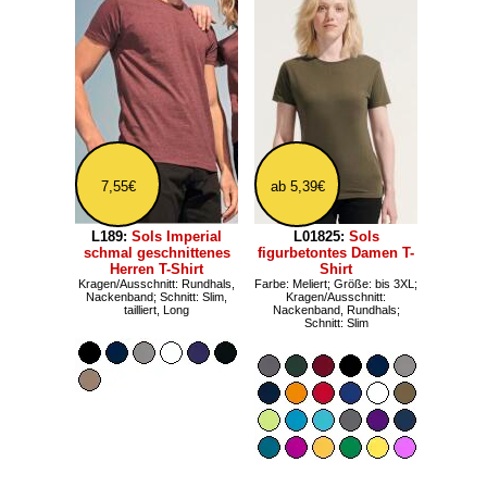
7,55€
ab 5,39€
L189:
Sols Imperial
L01825:
Sols
schmal geschnittenes
figurbetontes Damen T-
Herren T-Shirt
Shirt
Kragen/Ausschnitt: Rundhals,
Farbe: Meliert; Größe: bis 3XL;
Nackenband; Schnitt: Slim,
Kragen/Ausschnitt:
tailliert, Long
Nackenband, Rundhals;
Schnitt: Slim