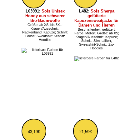
ab 24,83€
41,03€
L03574:
Sols Comet
L472:
Sols Sundae
Unisex Bio-Sweatpulli
Herren Sweatshirt Jacke
Farbe: Meliert; Größe: bis 4XL;
mit Stehkragen
Kragen/Ausschnitt: Rundhals;
Farbe: Meliert; Schnitt:
Sweatshirt-Schnitt:
Regular; Sweatshirt-Schnitt:
Sweatshirts
Sweatjacken, seitliche
Taschen