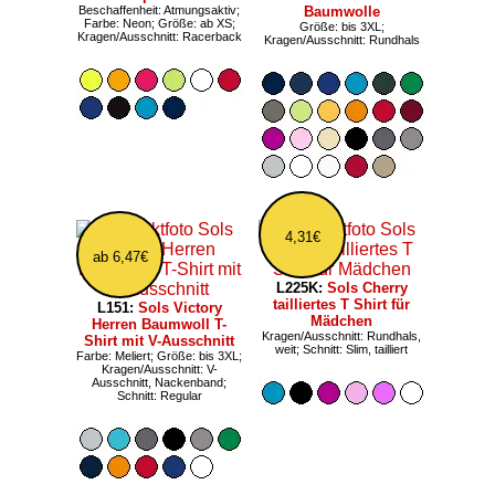
Beschaffenheit: Atmungsaktiv;
Baumwolle
Farbe: Neon; Größe: ab XS;
Größe: bis 3XL;
Kragen/Ausschnitt: Racerback
Kragen/Ausschnitt: Rundhals
4,31€
ab 6,47€
L225K:
Sols Cherry
tailliertes T Shirt für
L151:
Sols Victory
Mädchen
Herren Baumwoll T-
Kragen/Ausschnitt: Rundhals,
Shirt mit V-Ausschnitt
weit; Schnitt: Slim, tailliert
Farbe: Meliert; Größe: bis 3XL;
Kragen/Ausschnitt: V-
Ausschnitt, Nackenband;
Schnitt: Regular