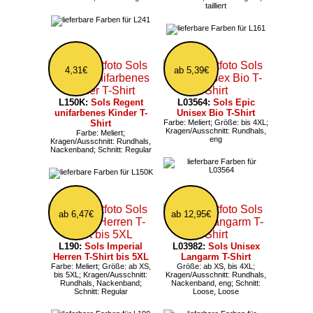
tailliert
4,31€
ab 5,39€
L150K:
Sols Regent
L03564:
Sols Epic
unifarbenes Kinder T-
Unisex Bio T-Shirt
Shirt
Farbe: Meliert; Größe: bis 4XL;
Kragen/Ausschnitt: Rundhals,
Farbe: Meliert;
eng
Kragen/Ausschnitt: Rundhals,
Nackenband; Schnitt: Regular
ab 6,47€
ab 12,95€
L190:
Sols Imperial
L03982:
Sols Unisex
Herren T-Shirt bis 5XL
Langarm T-Shirt
Farbe: Meliert; Größe: ab XS,
Größe: ab XS, bis 4XL;
bis 5XL; Kragen/Ausschnitt:
Kragen/Ausschnitt: Rundhals,
Rundhals, Nackenband;
Nackenband, eng; Schnitt:
Schnitt: Regular
Loose, Loose