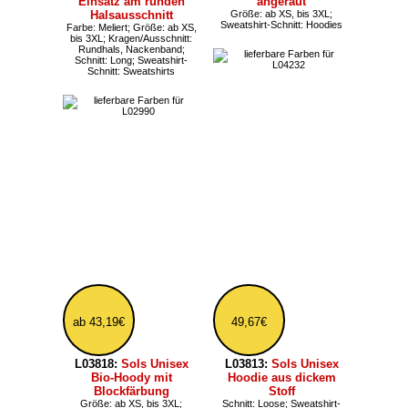
ab 37,79€
ab 20,51€
L02998:
Sols Unisex
L330:
Sols Snake
Hoodie im Baseball-Stil
Herren Sweatpullover
Farbe: Meliert, Baseball;
mit Kapuze bis 3XL
Größe: ab XS, bis 4XL;
Farbe: Meliert; Größe: ab XS,
Kragen/Ausschnitt:
bis 3XL; Kragen/Ausschnitt:
Nackenband; Sweatshirt-
Kapuze; Schnitt: Regular;
Schnitt: Hoodies
Sweatshirt-Schnitt: Hoodies