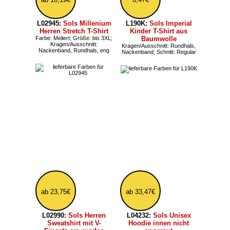
ab 43,19€
49,67€
L03818:
Sols Unisex
L03813:
Sols Unisex
Bio-Hoody mit
Hoodie aus dickem
Blockfärbung
Stoff
Größe: ab XS, bis 3XL;
Schnitt: Loose; Sweatshirt-
Sweatshirt-Schnitt: Hoodies
Schnitt: Hoodies