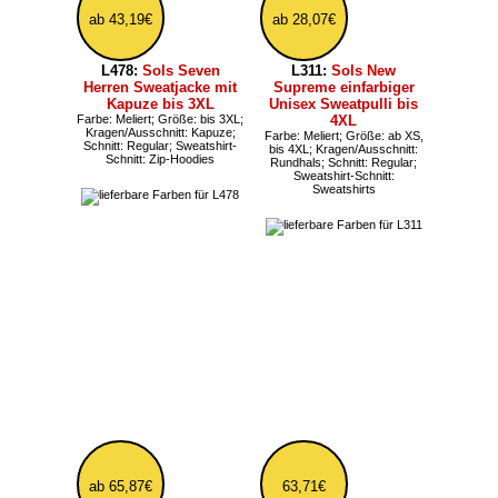
43,19€
21,59€
L479:
Sols Seven
L04238K:
Sols lockeres
Damen Sweatjacke mit
Kinder Hoody
Kapuze
Farbe: Meliert;
Kragen/Ausschnitt: Kapuze;
Farbe: Meliert;
Sweatshirt-Schnitt: Hoodies
Kragen/Ausschnitt: Kapuze;
Schnitt: Slim; Sweatshirt-
Schnitt: Zip-Hoodies