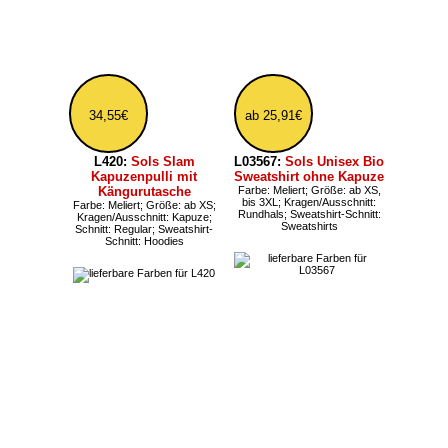
Sweatshirt-Schnitt:
Sweatshirts
ab 43,19€
ab 28,07€
L478:
Sols Seven
L311:
Sols New
Herren Sweatjacke mit
Supreme einfarbiger
Kapuze bis 3XL
Unisex Sweatpulli bis
Farbe: Meliert; Größe: bis 3XL;
4XL
Kragen/Ausschnitt: Kapuze;
Farbe: Meliert; Größe: ab XS,
Schnitt: Regular; Sweatshirt-
bis 4XL; Kragen/Ausschnitt:
Schnitt: Zip-Hoodies
Rundhals; Schnitt: Regular;
Sweatshirt-Schnitt:
Sweatshirts