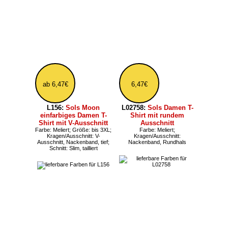
mit tiefen
Armausschnitten
Farbe: Neon; Größe: ab XS;
Kragen/Ausschnitt: Rundhals,
weit; Schnitt: Regular, Loose
ab 6,47€
aus
L03980:
Sols Unisex
LT90209:
Sols Kinder
Tank Top aus
Torwarthemd mit
Baumwolle
gepolsterten Ellbogen
Größe: ab XS, bis 3XL;
Kragen/Ausschnitt: Rundhals;
Kragen/Ausschnitt: weit;
Schnitt: Regular
Schnitt: Loose, Loose