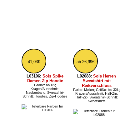
L03576:
Sols Stellar
L04043:
Sols locker
Hoodie für Kinder
geschnittenes Unisex
Kragen/Ausschnitt: Kapuze;
Bio-Sweatshirt
Sweatshirt-Schnitt: Hoodies
Größe: bis 3XL;
Kragen/Ausschnitt:
Nackenband, Rundhals;
Schnitt: Loose; Sweatshirt-
Schnitt: Sweatshirts
34,55€
ab 25,91€
L420:
Sols Slam
L03567:
Sols Unisex Bio
Kapuzenpulli mit
Sweatshirt ohne Kapuze