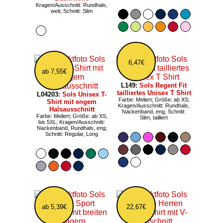
Kragen/Ausschnitt: Rundhals,
weit; Schnitt: Slim
6,47€
ab 7,55€
L149:
Sols Regent Fit
tailliertes Unisex T Shirt
L04203:
Sols Unisex T-
Farbe: Meliert; Größe: ab XS;
Shirt mit engem
Kragen/Ausschnitt: Rundhals,
Halsausschnitt
Nackenband, eng; Schnitt:
Farbe: Meliert; Größe: ab XS,
Slim, tailliert
bis 5XL; Kragen/Ausschnitt:
Nackenband, Rundhals, eng;
Schnitt: Regular, Long
ab 5,39€
22,67€