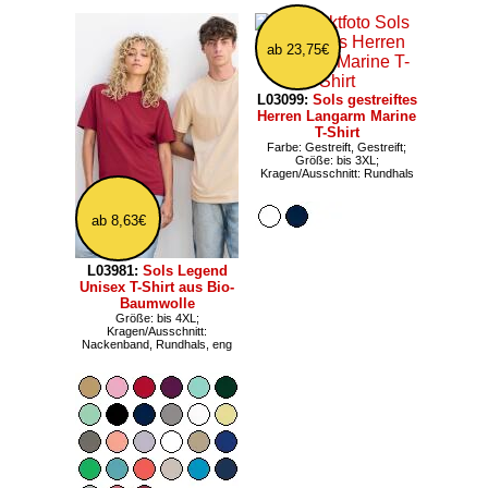
ab 23,75€
L03099:
Sols gestreiftes
Herren Langarm Marine
T-Shirt
Farbe: Gestreift, Gestreift;
Größe: bis 3XL;
Kragen/Ausschnitt: Rundhals
ab 8,63€
L03981:
Sols Legend
Unisex T-Shirt aus Bio-
Baumwolle
Größe: bis 4XL;
Kragen/Ausschnitt:
Nackenband, Rundhals, eng