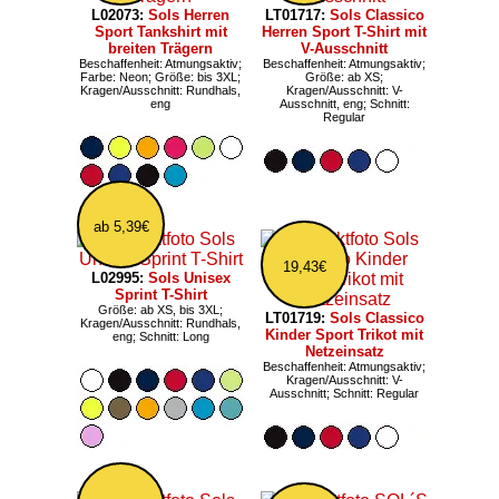
L02073:
Sols Herren
LT01717:
Sols Classico
Sport Tankshirt mit
Herren Sport T-Shirt mit
breiten Trägern
V-Ausschnitt
Beschaffenheit: Atmungsaktiv;
Beschaffenheit: Atmungsaktiv;
Farbe: Neon; Größe: bis 3XL;
Größe: ab XS;
Kragen/Ausschnitt: Rundhals,
Kragen/Ausschnitt: V-
eng
Ausschnitt, eng; Schnitt:
Regular
ab 5,39€
19,43€
L02995:
Sols Unisex
Sprint T-Shirt
Größe: ab XS, bis 3XL;
LT01719:
Sols Classico
Kragen/Ausschnitt: Rundhals,
Kinder Sport Trikot mit
eng; Schnitt: Long
Netzeinsatz
Beschaffenheit: Atmungsaktiv;
Kragen/Ausschnitt: V-
Ausschnitt; Schnitt: Regular