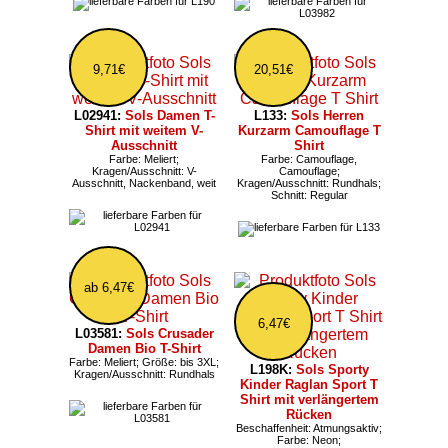
9,71€
20,51€
L02941:
Sols Damen T-
L133:
Sols Herren
Shirt mit weitem V-
Kurzarm Camouflage T
Ausschnitt
Shirt
Farbe: Meliert;
Farbe: Camouflage,
Kragen/Ausschnitt: V-
Camouflage;
Ausschnitt, Nackenband, weit
Kragen/Ausschnitt: Rundhals;
Schnitt: Regular
ab 6,47€
6,47€
L03581:
Sols Crusader
Damen Bio T-Shirt
Farbe: Meliert; Größe: bis 3XL;
L198K:
Sols Sporty
Kragen/Ausschnitt: Rundhals
Kinder Raglan Sport T
Shirt mit verlängertem
Rücken
Beschaffenheit: Atmungsaktiv;
Farbe: Neon;