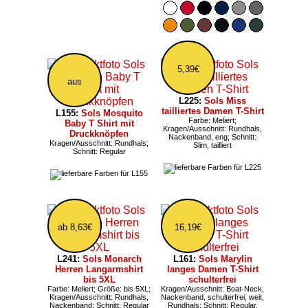
5,39€
aus
L225:
Sols Miss
tailliertes Damen T-Shirt
L155:
Sols Mosquito
Farbe: Meliert;
Baby T Shirt mit
Kragen/Ausschnitt: Rundhals,
Druckknöpfen
Nackenband, eng; Schnitt:
Kragen/Ausschnitt: Rundhals;
Slim, tailliert
Schnitt: Regular
ab 8,63€
16,19€
L241:
Sols Monarch
L161:
Sols Marylin
Herren Langarmshirt
langes Damen T-Shirt
bis 5XL
schulterfrei
Farbe: Meliert; Größe: bis 5XL;
Kragen/Ausschnitt: Boat-Neck,
Kragen/Ausschnitt: Rundhals,
Nackenband, schulterfrei, weit,
Nackenband; Schnitt: Regular
Rundhals; Schnitt: Regular,