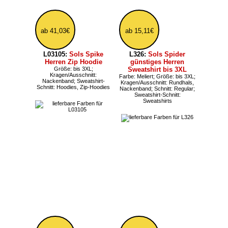
ab 65,87€
63,71€
L03991:
Sols Unisex
L482:
Sols Sherpa
Hoody aus schwerer
gefütterte
Bio-Baumwolle
Kapuzensweatjacke für
Größe: ab XS, bis 3XL;
Damen und Herren
Kragen/Ausschnitt:
Beschaffenheit: gefüttert;
Nackenband, Kapuze; Schnitt:
Farbe: Meliert; Größe: ab XS;
Loose; Sweatshirt-Schnitt:
Kragen/Ausschnitt: Kapuze;
Hoodies
Schnitt: Slim, tailliert;
Sweatshirt-Schnitt: Zip-
Hoodies