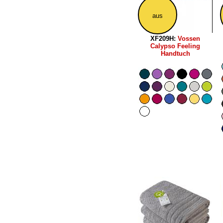
aus
XF209H:
Vossen
Calypso Feeling
Handtuch