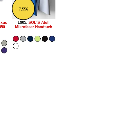
7,55€
uxus
L905:
SOL´S Atoll
550
Mikrofaser Handtuch