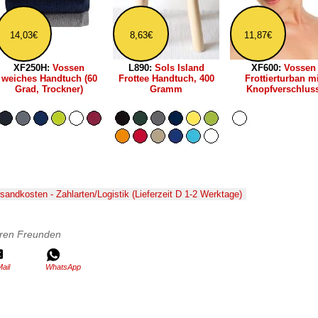
14,03€
8,63€
11,87€
XF250H:
Vossen
L890:
Sols Island
XF600:
Vossen
weiches Handtuch (60
Frottee Handtuch, 400
Frottierturban mi
Grad, Trockner)
Gramm
Knopfverschlus
rsandkosten - Zahlarten/Logistik (Lieferzeit D 1-2 Werktage)
Ihren Freunden
ail
WhatsApp