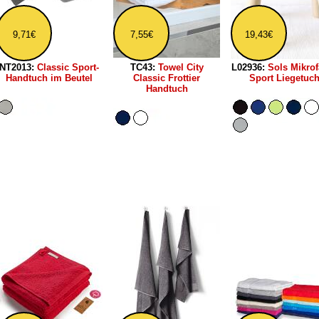
9,71€
7,55€
19,43€
NT2013:
Classic Sport-
TC43:
Towel City
L02936:
Sols Mikrof
Handtuch im Beutel
Classic Frottier
Sport Liegetuc
Handtuch