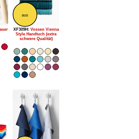
aus
aser
XF309H:
Vossen Vienna
h
Style Handtuch (extra
schwere Qualität)