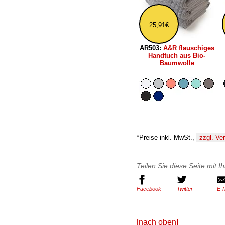
25,91€
AR503:
A&R flauschiges
Handtuch aus Bio-
Baumwolle
*Preise inkl. MwSt.,
zzgl. Ve
Teilen Sie diese Seite mit 
Facebook
Twitter
E-M
[nach oben]