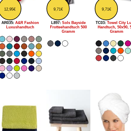
12,95€
9,71€
9,71€
AR035:
A&R Fashion
L897:
Sols Bayside
TC03:
Towel City L
Luxushandtuch
Frotteehandtuch 500
Handtuch, 50x90, 
Gramm
Gramm