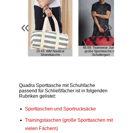
«
»
48.59: Teamwear Jumbo
19.43: WM Nautical
große Sporttasche mit
Strandtasche
Schultergurt
Quadra Sporttasche mit Schuhfache
passend für Schließfächer ist in folgenden
Rubriken gelistet:
Sporttaschen und Sportrucksäcke
Trainingstaschen (große Sporttaschen mit
vielen Fächern)