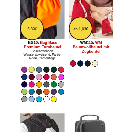
5,39€
ab 1,03€
BG10:
Bag Base
WM115:
WM
Premium Turnbeutel
Baumwollbeutel mit
Beschaffenheit:
Zugkordel
Wasserabweisend; Farbe:
Neon, Camouflage