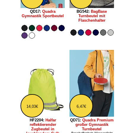
QD17:
Quadra
BG542:
BagBase
Gymnastik Sportbeutel
Turnbeutel mit
Flaschenhalter
14,03€
6,47€
HF2204:
Halfar
QD71:
Quadra Premium
reflektierender
großer Gymnastik
Zugbeutel in
Turnbeutel