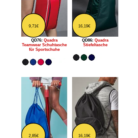
9,71€
16,19€
QD76:
Quadra
QD86:
Quadra
Teamwear Schuhtasche
Stiefeltasche
für Sportschuhe
2,85€
16,19€