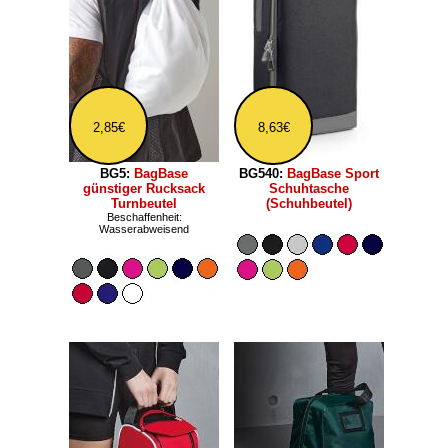
2,85€
8,63€
BG5:
BagBase
BG540:
BagBase Sport
günstiger Rucksack
Schuhtasche
Turnbeutel
(Schuhbeutel)
Beschaffenheit:
Wasserabweisend