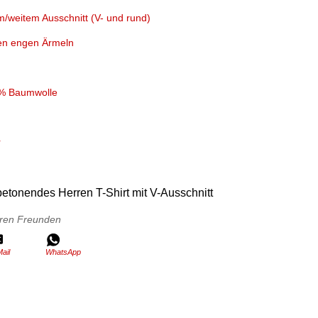
em/weitem Ausschnitt (V- und rund)
zen engen Ärmeln
0% Baumwolle
r
etonendes Herren T-Shirt mit V-Ausschnitt
Ihren Freunden
ail
WhatsApp