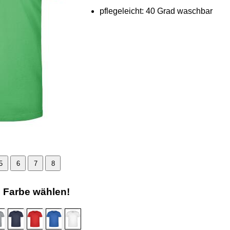
pflegeleicht: 40 Grad waschbar
5
6
7
8
e Farbe wählen!