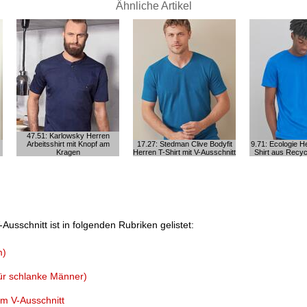
Ähnliche Artikel
47.51: Karlowsky Herren
Arbeitsshirt mit Knopf am
17.27: Stedman Clive Bodyfit
9.71: Ecologie H
Kragen
Herren T-Shirt mit V-Ausschnitt
Shirt aus Recyc
-Ausschnitt ist in folgenden Rubriken gelistet:
m)
(für schlanke Männer)
em V-Ausschnitt