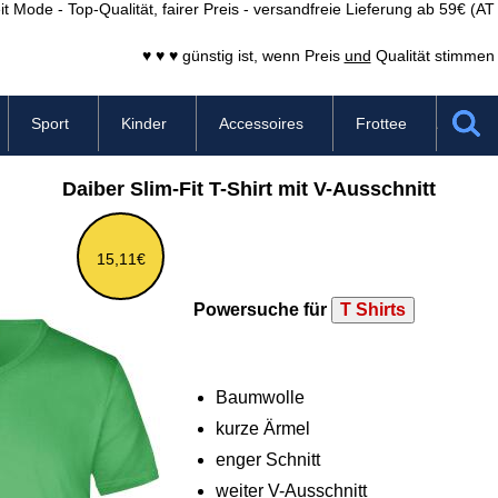
it Mode - Top-Qualität, fairer Preis - versandfreie Lieferung ab 59€ (A
♥ ♥ ♥ günstig ist, wenn Preis
und
Qualität stimmen 
Sport
Kinder
Accessoires
Frottee
Daiber Slim-Fit T-Shirt mit V-Ausschnitt
15,11€
Powersuche für
T Shirts
Baumwolle
kurze Ärmel
enger Schnitt
weiter V-Ausschnitt