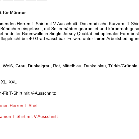
t für Männer
onendes Herren T-Shirt mit V-Ausschnitt. Das modische Kurzarm T-Shirt
 Bündchen eingefasst, mit Seitennähten gearbeitet und körpernah gesc
rbehandelter Baumwolle in Single Jersey Qualität mit optimaler Formbe
pflegeleicht bei 40 Grad waschbar. Es wird unter fairen Arbeitsbedingun
, Weiß, Grau, Dunkelgrau, Rot, Mittelblau, Dunkelblau, Türkis/Grünbla
, XL, XXL
-Fit T-Shirt mit V-Ausschnitt:
enes Herren T-Shirt
amen T Shirt mit V Ausschnitt