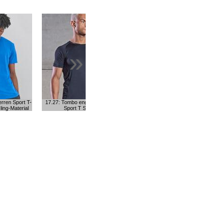
»
erren Sport T-
17.27: Tombo enges Herren
ling-Material
Sport T Shirt