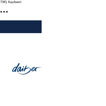
T 79€) Kaufwert
♥ ♥ ♥