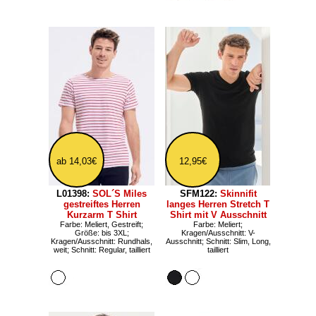
ab 14,03€
12,95€
L01398:
SOL´S Miles
SFM122:
Skinnifit
gestreiftes Herren
langes Herren Stretch T
Kurzarm T Shirt
Shirt mit V Ausschnitt
Farbe: Meliert, Gestreift;
Farbe: Meliert;
Größe: bis 3XL;
Kragen/Ausschnitt: V-
Kragen/Ausschnitt: Rundhals,
Ausschnitt; Schnitt: Slim, Long,
weit; Schnitt: Regular, tailliert
tailliert