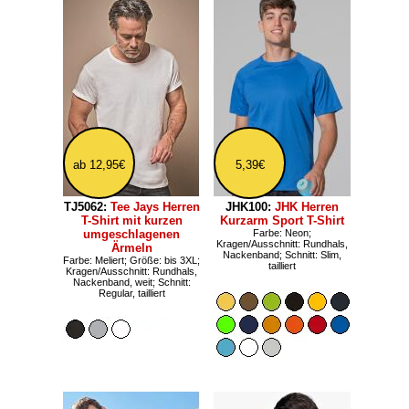
ab 12,95€
5,39€
TJ5062:
Tee Jays Herren
JHK100:
JHK Herren
T-Shirt mit kurzen
Kurzarm Sport T-Shirt
umgeschlagenen
Farbe: Neon;
Kragen/Ausschnitt: Rundhals,
Ärmeln
Nackenband; Schnitt: Slim,
Farbe: Meliert; Größe: bis 3XL;
tailliert
Kragen/Ausschnitt: Rundhals,
Nackenband, weit; Schnitt:
Regular, tailliert