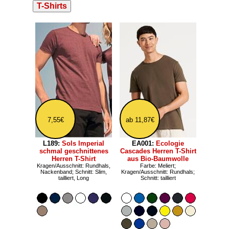
T-Shirts
7,55€
ab 11,87€
L189:
Sols Imperial
EA001:
Ecologie
schmal geschnittenes
Cascades Herren T-Shirt
Herren T-Shirt
aus Bio-Baumwolle
Kragen/Ausschnitt: Rundhals,
Farbe: Meliert;
Nackenband; Schnitt: Slim,
Kragen/Ausschnitt: Rundhals;
tailliert, Long
Schnitt: tailliert