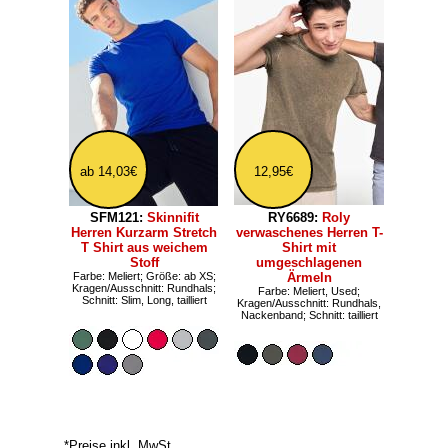
ab 14,03€
12,95€
SFM121:
Skinnifit
RY6689:
Roly
Herren Kurzarm Stretch
verwaschenes Herren T-
T Shirt aus weichem
Shirt mit
Stoff
umgeschlagenen
Farbe: Meliert; Größe: ab XS;
Ärmeln
Kragen/Ausschnitt: Rundhals;
Farbe: Meliert, Used;
Schnitt: Slim, Long, tailliert
Kragen/Ausschnitt: Rundhals,
Nackenband; Schnitt: tailliert
*Preise inkl. MwSt.,