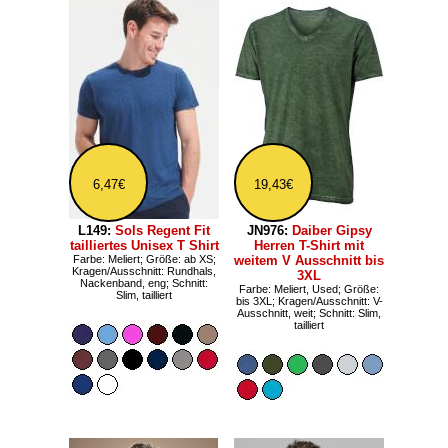
6,47€
19,43€
L149:
Sols Regent Fit
JN976:
Daiber Gipsy
tailliertes Unisex T Shirt
Herren T-Shirt mit
Farbe: Meliert; Größe: ab XS;
weitem V Ausschnitt bis
Kragen/Ausschnitt: Rundhals,
3XL
Nackenband, eng; Schnitt:
Farbe: Meliert, Used; Größe:
Slim, tailliert
bis 3XL; Kragen/Ausschnitt: V-
Ausschnitt, weit; Schnitt: Slim,
tailliert