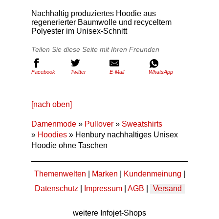
Nachhaltig produziertes Hoodie aus
regenerierter Baumwolle und recyceltem
Polyester im Unisex-Schnitt
Teilen Sie diese Seite mit Ihren Freunden
Facebook
Twitter
E-Mail
WhatsApp
[nach oben]
Damenmode
»
Pullover
»
Sweatshirts
»
Hoodies
» Henbury nachhaltiges Unisex
Hoodie ohne Taschen
Themenwelten
|
Marken
|
Kundenmeinung
|
Datenschutz
|
Impressum
|
AGB
|
Versand
weitere Infojet-Shops