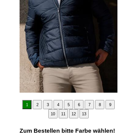
1
2
3
4
5
6
7
8
9
10
11
12
13
Zum Bestellen bitte Farbe wählen!