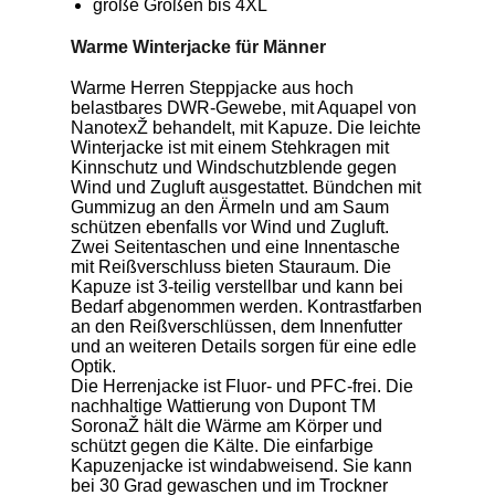
große Größen bis 4XL
Warme Winterjacke für Männer
Warme Herren Steppjacke aus hoch
belastbares DWR-Gewebe, mit Aquapel von
NanotexŽ behandelt, mit Kapuze. Die leichte
Winterjacke ist mit einem Stehkragen mit
Kinnschutz und Windschutzblende gegen
Wind und Zugluft ausgestattet. Bündchen mit
Gummizug an den Ärmeln und am Saum
schützen ebenfalls vor Wind und Zugluft.
Zwei Seitentaschen und eine Innentasche
mit Reißverschluss bieten Stauraum. Die
Kapuze ist 3-teilig verstellbar und kann bei
Bedarf abgenommen werden. Kontrastfarben
an den Reißverschlüssen, dem Innenfutter
und an weiteren Details sorgen für eine edle
Optik.
Die Herrenjacke ist Fluor- und PFC-frei. Die
nachhaltige Wattierung von Dupont TM
SoronaŽ hält die Wärme am Körper und
schützt gegen die Kälte. Die einfarbige
Kapuzenjacke ist windabweisend. Sie kann
bei 30 Grad gewaschen und im Trockner