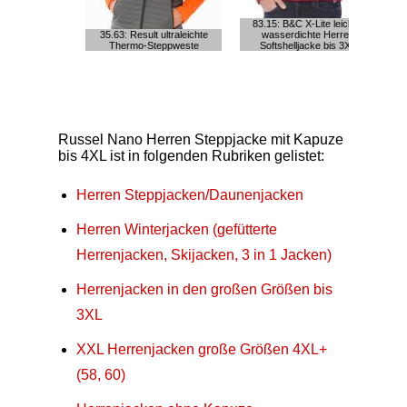
83.15: B&C X-Lite leichte,
35.63: Result ultraleichte
wasserdichte Herren
7
Thermo-Steppweste
Softshelljacke bis 3XL
H
Russel Nano Herren Steppjacke mit Kapuze
bis 4XL ist in folgenden Rubriken gelistet:
Herren Steppjacken/Daunenjacken
Herren Winterjacken (gefütterte
Herrenjacken, Skijacken, 3 in 1 Jacken)
Herrenjacken in den großen Größen bis
3XL
XXL Herrenjacken große Größen 4XL+
(58, 60)