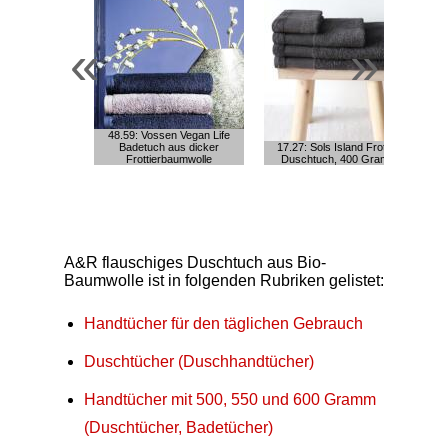
«
»
48.59: Vossen Vegan Life
Badetuch aus dicker
17.27: Sols Island Frottee
Frottierbaumwolle
Duschtuch, 400 Gramm
A&R flauschiges Duschtuch aus Bio-
Baumwolle ist in folgenden Rubriken gelistet:
Handtücher für den täglichen Gebrauch
Duschtücher (Duschhandtücher)
Handtücher mit 500, 550 und 600 Gramm
(Duschtücher, Badetücher)