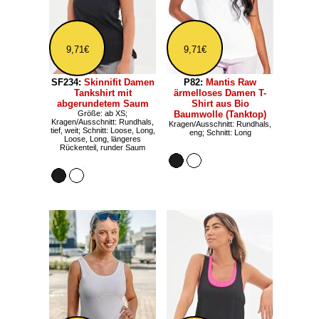
9,71€
9,71€
SF234:
Skinnifit Damen
P82:
Mantis Raw
Tankshirt mit
ärmelloses Damen T-
abgerundetem Saum
Shirt aus Bio
Größe: ab XS;
Baumwolle (Tanktop)
Kragen/Ausschnitt: Rundhals,
Kragen/Ausschnitt: Rundhals,
tief, weit; Schnitt: Loose, Long,
eng; Schnitt: Long
Loose, Long, längeres
Rückenteil, runder Saum