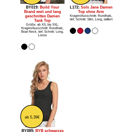
BY019:
Build Your
L172:
Sols Jane Damen
Brand weit und lang
Top ohne Arm
geschnittes Damen
Kragen/Ausschnitt: Rundhals,
tief; Schnitt: Slim, Long, tailliert
Tank Top
Größe: ab XS, bis 5XL;
Kragen/Ausschnitt: Rundhals,
Boat-Neck, tief; Schnitt: Long,
Loose
ab 5,39€
BY089:
BYB schwarzes