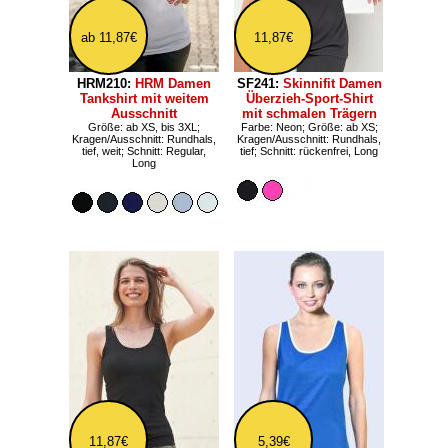
ab 11,87€
11,87€
HRM210:
HRM Damen
SF241:
Skinnifit Damen
Tankshirt mit weitem
Überzieh-Sport-Shirt
Ausschnitt
mit schmalen Trägern
Größe: ab XS, bis 3XL;
Farbe: Neon; Größe: ab XS;
Kragen/Ausschnitt: Rundhals,
Kragen/Ausschnitt: Rundhals,
tief, weit; Schnitt: Regular,
tief; Schnitt: rückenfrei, Long
Long
11,87€
5,39€