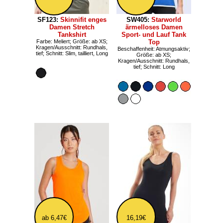
SF123:
Skinnifit enges
SW405:
Starworld
Damen Stretch
ärmelloses Damen
Tankshirt
Sport- und Lauf Tank
Farbe: Meliert; Größe: ab XS;
Top
Kragen/Ausschnitt: Rundhals,
Beschaffenheit: Atmungsaktiv;
tief; Schnitt: Slim, tailliert, Long
Größe: ab XS;
Kragen/Ausschnitt: Rundhals,
tief; Schnitt: Long
ab 6,47€
16,19€