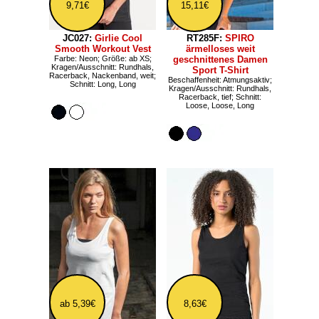
9,71€
15,11€
JC027:
Girlie Cool
RT285F:
SPIRO
Smooth Workout Vest
ärmelloses weit
Farbe: Neon; Größe: ab XS;
geschnittenes Damen
Kragen/Ausschnitt: Rundhals,
Sport T-Shirt
Racerback, Nackenband, weit;
Beschaffenheit: Atmungsaktiv;
Schnitt: Long, Long
Kragen/Ausschnitt: Rundhals,
Racerback, tief; Schnitt:
Loose, Loose, Long
ab 5,39€
8,63€