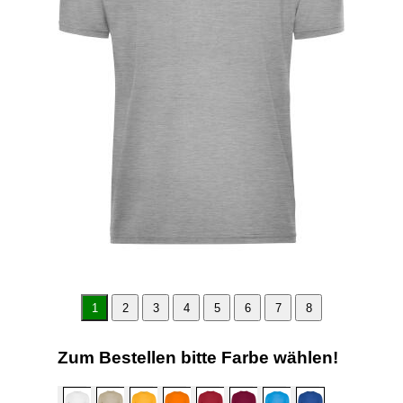
1
2
3
4
5
6
7
8
Zum Bestellen bitte Farbe wählen!