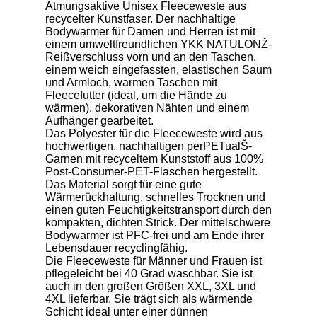
Atmungsaktive Unisex Fleeceweste aus
recycelter Kunstfaser. Der nachhaltige
Bodywarmer für Damen und Herren ist mit
einem umweltfreundlichen YKK NATULONŽ-
Reißverschluss vorn und an den Taschen,
einem weich eingefassten, elastischen Saum
und Armloch, warmen Taschen mit
Fleecefutter (ideal, um die Hände zu
wärmen), dekorativen Nähten und einem
Aufhänger gearbeitet.
Das Polyester für die Fleeceweste wird aus
hochwertigen, nachhaltigen perPETualŠ-
Garnen mit recyceltem Kunststoff aus 100%
Post-Consumer-PET-Flaschen hergestellt.
Das Material sorgt für eine gute
Wärmerückhaltung, schnelles Trocknen und
einen guten Feuchtigkeitstransport durch den
kompakten, dichten Strick. Der mittelschwere
Bodywarmer ist PFC-frei und am Ende ihrer
Lebensdauer recyclingfähig.
Die Fleeceweste für Männer und Frauen ist
pflegeleicht bei 40 Grad waschbar. Sie ist
auch in den großen Größen XXL, 3XL und
4XL lieferbar. Sie trägt sich als wärmende
Schicht ideal unter einer dünnen