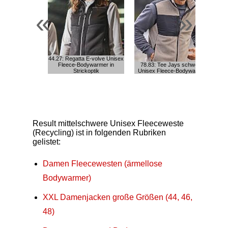
«
»
44.27: Regatta E-volve Unisex
Fleece-Bodywarmer in
78.83: Tee Jays schwerer
7
Strickoptik
Unisex Fleece-Bodywarmer
Result mittelschwere Unisex Fleeceweste
(Recycling) ist in folgenden Rubriken
gelistet:
Damen Fleecewesten (ärmellose
Bodywarmer)
XXL Damenjacken große Größen (44, 46,
48)