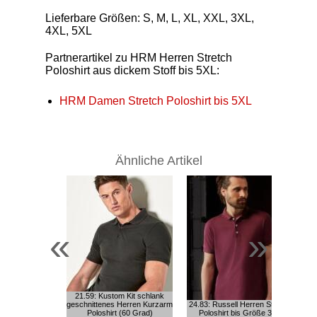
Lieferbare Größen: S, M, L, XL, XXL, 3XL,
4XL, 5XL
Partnerartikel zu HRM Herren Stretch
Poloshirt aus dickem Stoff bis 5XL:
HRM Damen Stretch Poloshirt bis 5XL
Ähnliche Artikel
«
»
21.59: Kustom Kit schlank
geschnittenes Herren Kurzarm
24.83: Russell Herren Stretch
30
Poloshirt (60 Grad)
Poloshirt bis Größe 3XL