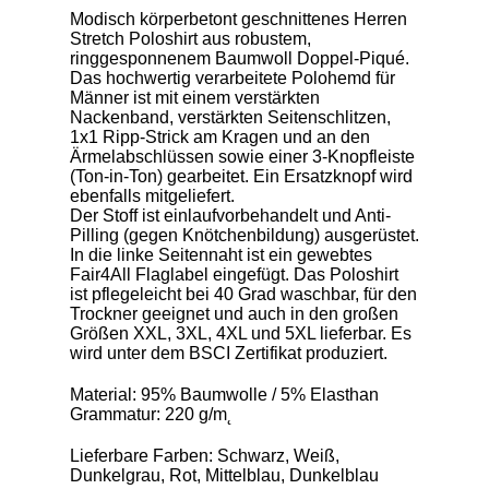
Modisch körperbetont geschnittenes Herren
Stretch Poloshirt aus robustem,
ringgesponnenem Baumwoll Doppel-Piqué.
Das hochwertig verarbeitete Polohemd für
Männer ist mit einem verstärkten
Nackenband, verstärkten Seitenschlitzen,
1x1 Ripp-Strick am Kragen und an den
Ärmelabschlüssen sowie einer 3-Knopfleiste
(Ton-in-Ton) gearbeitet. Ein Ersatzknopf wird
ebenfalls mitgeliefert.
Der Stoff ist einlaufvorbehandelt und Anti-
Pilling (gegen Knötchenbildung) ausgerüstet.
In die linke Seitennaht ist ein gewebtes
Fair4All Flaglabel eingefügt. Das Poloshirt
ist pflegeleicht bei 40 Grad waschbar, für den
Trockner geeignet und auch in den großen
Größen XXL, 3XL, 4XL und 5XL lieferbar. Es
wird unter dem BSCI Zertifikat produziert.
Material: 95% Baumwolle / 5% Elasthan
Grammatur: 220 g/m˛
Lieferbare Farben: Schwarz, Weiß,
Dunkelgrau, Rot, Mittelblau, Dunkelblau