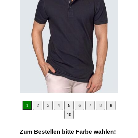
1
2
3
4
5
6
7
8
9
10
Zum Bestellen bitte Farbe wählen!