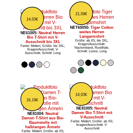
21,59€
14,03€
NET60050:
Tiger Cotton
weites Herren
NE61005:
Neutral Herren
Langarmshirt
Bio T-Shirt mit V-
Größe: ab XS, bis 3XL;
Ausschnitt bis 3XL
Kragen/Ausschnitt:
Farbe: Meliert; Größe: bis 3XL;
Nackenband, Rundhals;
Kragen/Ausschnitt: V-
Schnitt: Loose, Long
Ausschnitt; Schnitt: Long
14,03€
16,19€
NE81005:
Neutral
Damen Bio T-Shirt mit
NE81004:
Neutral
V-Ausschnitt
Damen T-Shirt aus Bio-
Farbe: Meliert; Größe: ab XS;
Baumwolle mit
Kragen/Ausschnitt: V-
halblangen Ärmeln
Ausschnitt
Farbe: Meliert; Größe: ab XS;