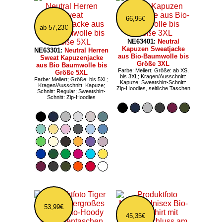
66,95€
ab 57,23€
NE63401:
Neutral
Kapuzen Sweatjacke
NE63301:
Neutral Herren
aus Bio-Baumwolle bis
Sweat Kapuzenjacke
Größe 3XL
aus Bio Baumwolle bis
Farbe: Meliert; Größe: ab XS,
Größe 5XL
bis 3XL; Kragen/Ausschnitt:
Farbe: Meliert; Größe: bis 5XL;
Kapuze; Sweatshirt-Schnitt:
Kragen/Ausschnitt: Kapuze;
Zip-Hoodies, seitliche Taschen
Schnitt: Regular; Sweatshirt-
Schnitt: Zip-Hoodies
53,99€
45,35€