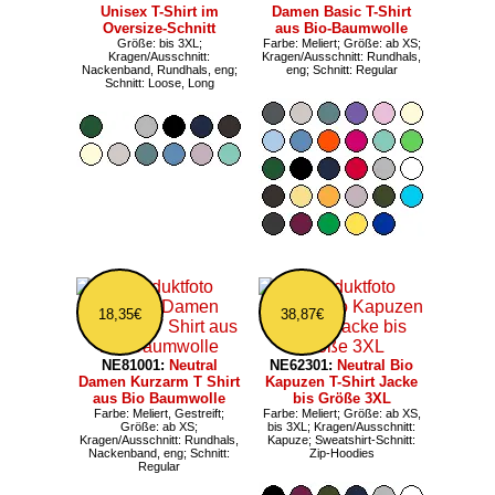
Unisex T-Shirt im
Damen Basic T-Shirt
Oversize-Schnitt
aus Bio-Baumwolle
Größe: bis 3XL;
Farbe: Meliert; Größe: ab XS;
Kragen/Ausschnitt:
Kragen/Ausschnitt: Rundhals,
Nackenband, Rundhals, eng;
eng; Schnitt: Regular
Schnitt: Loose, Long
18,35€
38,87€
NE81001:
Neutral
NE62301:
Neutral Bio
Damen Kurzarm T Shirt
Kapuzen T-Shirt Jacke
aus Bio Baumwolle
bis Größe 3XL
Farbe: Meliert, Gestreift;
Farbe: Meliert; Größe: ab XS,
Größe: ab XS;
bis 3XL; Kragen/Ausschnitt:
Kragen/Ausschnitt: Rundhals,
Kapuze; Sweatshirt-Schnitt:
Nackenband, eng; Schnitt:
Zip-Hoodies
Regular