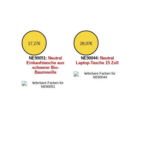
*Preise inkl. MwSt.,
zzgl. Versandkosten - Zahlarten/Logistik (Lieferzeit D
1-2 Werktage)
Teilen Sie diese Seite mit Ihren Freunden
Facebook
Twitter
E-Mail
WhatsApp
[nach oben]
Startseite
»
Marken
» Coole Bio-Mode von
Neutral
Themenwelten
|
Marken
|
Kundenmeinung
|