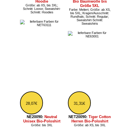
30,23€
ab 30,23€
NE22980:
Neutral
Damen Poloshirt aus
NE20080:
Neutral Herren
Bio Baumwolle
Poloshirt aus Bio
Farbe: Meliert; Größe: ab XS;
Baumwolle bis Größe
Schnitt: Regular
5XL
Farbe: Meliert; Größe: ab XS,
bis 5XL