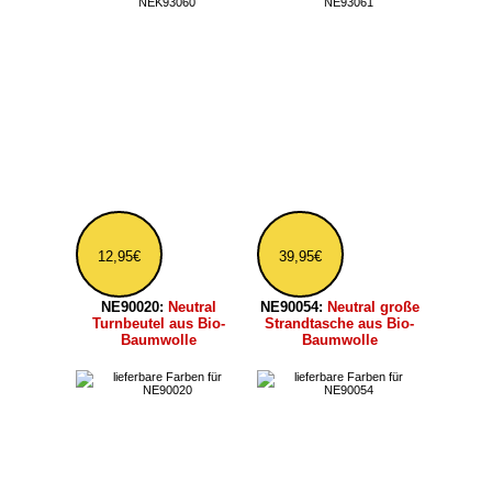
NE90051:
Neutral
NE90044:
Neutral
Einkaufstasche aus
Laptop-Tasche 15 Zoll
schwerer Bio-
Baumwolle
ab 12,95€
25,91€
NE95025:
Neutral
NE90040:
Neutral
Brottasche aus Bio-
Laptop-Tasche 13 Zoll
Baumwolle (5er Pack)