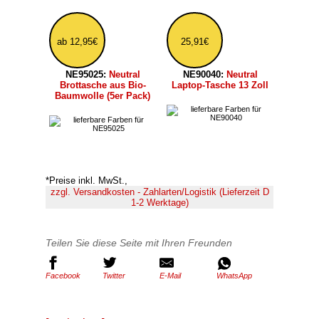
Datenschutz
|
Impressum
|
AGB
|
Versand
weitere Infojet-Shops
Frotteehandel
|
Coreno
|
Kappenhandel
|
Handtuch Stickerei
Copyright:
Infojet
2026