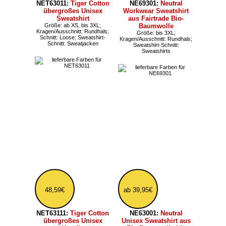
48,59€
ab 39,95€
NET63111:
Tiger Cotton
übergroßes Unisex
Hoodie
NE63001:
Neutral
Größe: ab XS, bis 3XL;
Unisex Sweatshirt aus
Schnitt: Loose; Sweatshirt-
Bio Baumwolle bis
Schnitt: Hoodies
Größe 5XL
Farbe: Meliert; Größe: ab XS,
bis 5XL; Kragen/Ausschnitt:
Rundhals; Schnitt: Regular;
Sweatshirt-Schnitt:
Sweatshirts
28,07€
31,31€
NE20090:
Neutral
NET20090:
Tiger Cotton
Unisex Bio-Poloshirt
Herren Bio-Poloshirt
Größe: bis 3XL
Größe: ab XS, bis 3XL