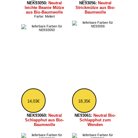
12,95€
39,95€
NE90020:
Neutral
NE90054:
Neutral große
Turnbeutel aus Bio-
Strandtasche aus Bio-
Baumwolle
Baumwolle
17,27€
28,07€