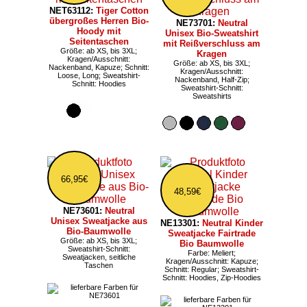
NET63112:
Tiger Cotton
übergroßes Herren Bio-
NE73701:
Neutral
Hoody mit
Unisex Bio-Sweatshirt
Seitentaschen
mit Reißverschluss am
Größe: ab XS, bis 3XL;
Kragen
Kragen/Ausschnitt:
Größe: ab XS, bis 3XL;
Nackenband, Kapuze; Schnitt:
Kragen/Ausschnitt:
Loose, Long; Sweatshirt-
Nackenband, Half-Zip;
Schnitt: Hoodies
Sweatshirt-Schnitt:
Sweatshirts
66,95€
48,59€
NE73601:
Neutral
Unisex Sweatjacke aus
NE13301:
Neutral Kinder
Bio-Baumwolle
Sweatjacke Fairtrade
Größe: ab XS, bis 3XL;
Bio Baumwolle
Sweatshirt-Schnitt:
Farbe: Meliert;
Sweatjacken, seitliche
Kragen/Ausschnitt: Kapuze;
Taschen
Schnitt: Regular; Sweatshirt-
Schnitt: Hoodies, Zip-Hoodies