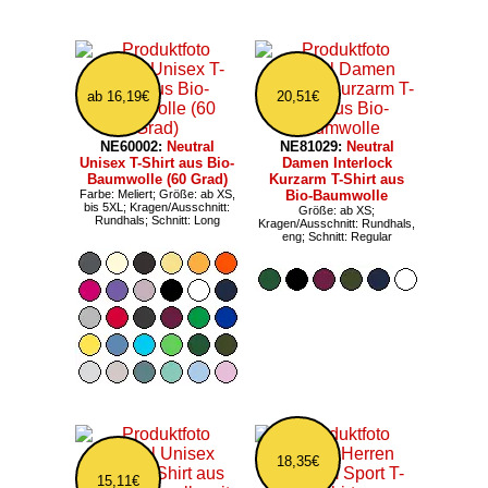
ab 16,19€
20,51€
NE60002:
Neutral
NE81029:
Neutral
Unisex T-Shirt aus Bio-
Damen Interlock
Baumwolle (60 Grad)
Kurzarm T-Shirt aus
Farbe: Meliert; Größe: ab XS,
Bio-Baumwolle
bis 5XL; Kragen/Ausschnitt:
Größe: ab XS;
Rundhals; Schnitt: Long
Kragen/Ausschnitt: Rundhals,
eng; Schnitt: Regular
18,35€
15,11€