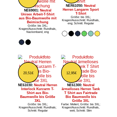
NER61050:
Neutral
Herren Langarm Sport
NE69001:
Neutral
T-Shirt
Unisex Arbeit-T-Shirt
Größe: bis 3XL;
aus Bio-Baumwolle mit
Kragen/Ausschnitt: Rundhals,
Beimischung
eng; Schnitt: Regular
Größe: bis 3XL;
Kragen/Ausschnitt: Rundhals,
Nackenband, eng
20,51€
12,95€
NE61030:
Neutral Herren
NE61300:
Neutral
Interlock Kurzarm T-
ärmelloses Herren Tank
Shirt aus Bio-
T Shirt aus Fairtrade
Baumwolle bis Größe
Bio Baumwolle bis
3XL
Größe 3XL
Größe: bis 3XL;
Farbe: Meliert; Größe: bis 3XL;
Kragen/Ausschnitt: Rundhals;
Kragen/Ausschnitt: Rundhals,
Schnitt: Regular
weit; Schnitt: Slim