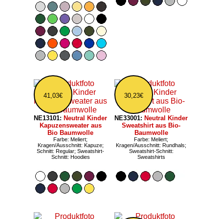
41,03€
30,23€
NE13101:
Neutral Kinder
NE33001:
Neutral Kinder
Kapuzensweater aus
Sweatshirt aus Bio-
Bio Baumwolle
Baumwolle
Farbe: Meliert;
Farbe: Meliert;
Kragen/Ausschnitt: Kapuze;
Kragen/Ausschnitt: Rundhals;
Schnitt: Regular; Sweatshirt-
Sweatshirt-Schnitt:
Schnitt: Hoodies
Sweatshirts