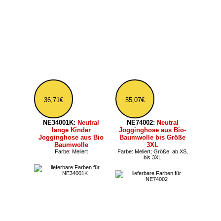
51,83€
14,03€
NE74003:
Neutral
NE11130:
Neutral Baby
Unisex Jogginghose
Langarm Body aus Bio
aus Bio-Baumwolle
Baumwolle ohne Bein
Größe: bis 3XL
Kragen/Ausschnitt: Rundhals
11,87€
102,59€
NE11030:
Neutral Baby
NE73331:
Neutral Bio
Kurzarm Einteiler aus
Sweater Overall mit
Bio Baumwolle ohne
Kapuze für Damen und