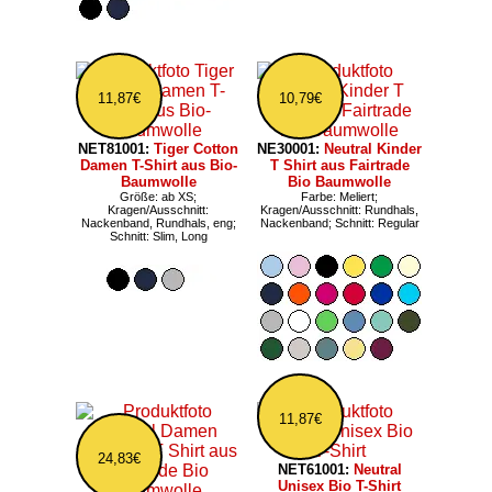
11,87€
10,79€
NET81001:
Tiger Cotton
NE30001:
Neutral Kinder
Damen T-Shirt aus Bio-
T Shirt aus Fairtrade
Baumwolle
Bio Baumwolle
Größe: ab XS;
Farbe: Meliert;
Kragen/Ausschnitt:
Kragen/Ausschnitt: Rundhals,
Nackenband, Rundhals, eng;
Nackenband; Schnitt: Regular
Schnitt: Slim, Long
11,87€
24,83€
NET61001:
Neutral
Unisex Bio T-Shirt