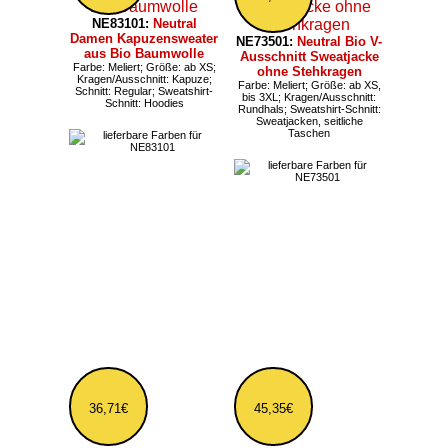
NE83101:
Neutral
Damen Kapuzensweater
NE73501:
Neutral Bio V-
aus Bio Baumwolle
Ausschnitt Sweatjacke
Farbe: Meliert; Größe: ab XS;
ohne Stehkragen
Kragen/Ausschnitt: Kapuze;
Farbe: Meliert; Größe: ab XS,
Schnitt: Regular; Sweatshirt-
bis 3XL; Kragen/Ausschnitt:
Schnitt: Hoodies
Rundhals; Sweatshirt-Schnitt:
Sweatjacken, seitliche
Taschen
36,71€
45,35€
NET63011:
Tiger Cotton
übergroßes Unisex
Sweatshirt
NE69301:
Neutral
Größe: ab XS, bis 3XL;
Workwear Sweatshirt
Kragen/Ausschnitt: Rundhals;
aus Fairtrade Bio-
Schnitt: Loose; Sweatshirt-
Schnitt: Sweatjacken
Baumwolle
Größe: bis 3XL;
Kragen/Ausschnitt: Rundhals;
Sweatshirt-Schnitt:
Sweatshirts