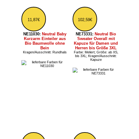
7,55€
26,99€
NEK93050:
Neutral
NE93056:
Neutral
leichte Beanie Mütze
Strickmütze aus Bio-
aus Bio-Baumwolle
Baumwolle
Farbe: Meliert