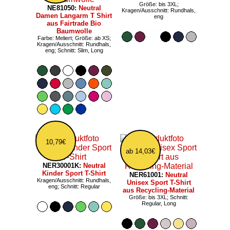
Größe: bis 3XL;
NE81050:
Neutral
Kragen/Ausschnitt: Rundhals,
Damen Langarm T Shirt
eng
aus Fairtrade Bio
Baumwolle
Farbe: Meliert; Größe: ab XS;
Kragen/Ausschnitt: Rundhals,
eng; Schnitt: Slim, Long
10,79€
ab 14,03€
NER30001K:
Neutral
Kinder Sport T-Shirt
NER61001:
Neutral
Kragen/Ausschnitt: Rundhals,
Unisex Sport T-Shirt
eng; Schnitt: Regular
aus Recycling-Material
Größe: bis 3XL; Schnitt:
Regular, Long