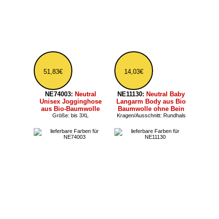
Bein
Herren bis Größe 3XL
Kragen/Ausschnitt: Rundhals
Farbe: Meliert; Größe: ab XS,
bis 3XL; Kragen/Ausschnitt:
Kapuze
70,19€
15,11€
NE73331K:
Neutral
NE93090:
Neutral
Kinder Sweater Overall
Baseball-Cap aus Bio-
aus Bio Baumwolle mit
Baumwolle
Kapuze
Cap-Design: Baseball
Farbe: Meliert;
Kragen/Ausschnitt: Kapuze