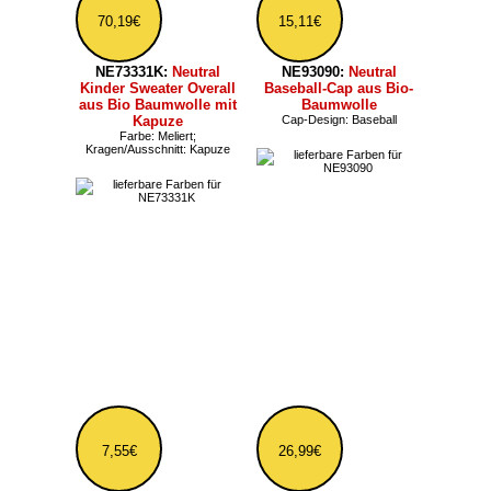
14,03€
18,35€
NEK93060:
Neutral
NE93061:
Neutral Bio-
Schlapphut aus Bio-
Schlapphut zum
Baumwolle
Wenden