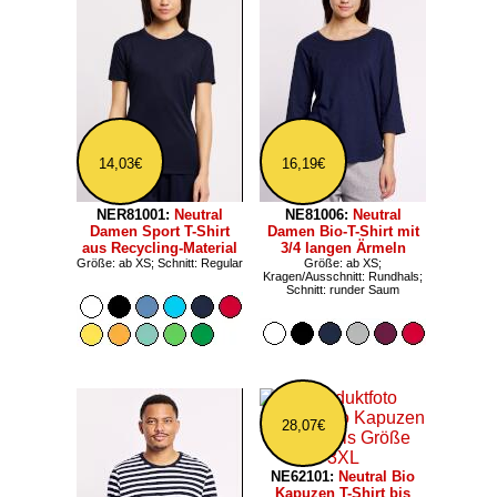
14,03€
16,19€
NER81001:
Neutral
NE81006:
Neutral
Damen Sport T-Shirt
Damen Bio-T-Shirt mit
aus Recycling-Material
3/4 langen Ärmeln
Größe: ab XS; Schnitt: Regular
Größe: ab XS;
Kragen/Ausschnitt: Rundhals;
Schnitt: runder Saum
28,07€
NE62101:
Neutral Bio
Kapuzen T-Shirt bis