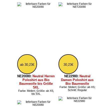
36,71€
55,07€
NE34001K:
Neutral
NE74002:
Neutral
lange Kinder
Jogginghose aus Bio-
Jogginghose aus Bio
Baumwolle bis Größe
Baumwolle
3XL
Farbe: Meliert
Farbe: Meliert; Größe: ab XS,
bis 3XL