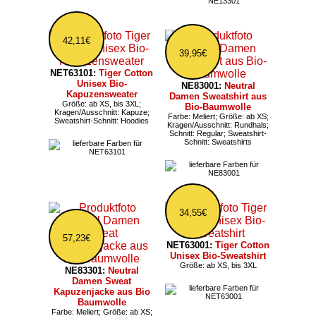
42,11€
39,95€
NET63101:
Tiger Cotton
Unisex Bio-
NE83001:
Neutral
Kapuzensweater
Damen Sweatshirt aus
Größe: ab XS, bis 3XL;
Bio-Baumwolle
Kragen/Ausschnitt: Kapuze;
Farbe: Meliert; Größe: ab XS;
Sweatshirt-Schnitt: Hoodies
Kragen/Ausschnitt: Rundhals;
Schnitt: Regular; Sweatshirt-
Schnitt: Sweatshirts
34,55€
57,23€
NET63001:
Tiger Cotton
Unisex Bio-Sweatshirt
Größe: ab XS, bis 3XL
NE83301:
Neutral
Damen Sweat
Kapuzenjacke aus Bio
Baumwolle
Farbe: Meliert; Größe: ab XS;