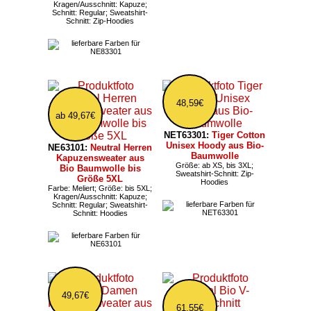
Kragen/Ausschnitt: Kapuze;
Schnitt: Regular; Sweatshirt-
Schnitt: Zip-Hoodies
48,59€
ab 49,67€
NET63301:
Tiger Cotton
Unisex Hoody aus Bio-
NE63101:
Neutral Herren
Baumwolle
Kapuzensweater aus
Größe: ab XS, bis 3XL;
Bio Baumwolle bis
Sweatshirt-Schnitt: Zip-
Größe 5XL
Hoodies
Farbe: Meliert; Größe: bis 5XL;
Kragen/Ausschnitt: Kapuze;
Schnitt: Regular; Sweatshirt-
Schnitt: Hoodies
49,67€
61,55€