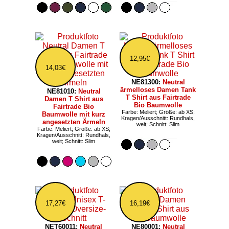
12,95€
14,03€
NE81300:
Neutral
ärmelloses Damen Tank
NE81010:
Neutral
T Shirt aus Fairtrade
Damen T Shirt aus
Bio Baumwolle
Fairtrade Bio
Farbe: Meliert; Größe: ab XS;
Baumwolle mit kurz
Kragen/Ausschnitt: Rundhals,
angesetzten Ärmeln
weit; Schnitt: Slim
Farbe: Meliert; Größe: ab XS;
Kragen/Ausschnitt: Rundhals,
weit; Schnitt: Slim
17,27€
16,19€
NET60011:
Neutral
NE80001:
Neutral