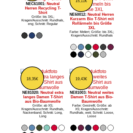
15,11€
NEC61001:
Neutral
Herren Recycling T-
Shirt
NE60012:
Neutral Herren
Größe: bis 3XL;
Kurzarm Bio T-Shirt mit
Kragen/Ausschnitt: Rundhals,
Rollärmeln bis Größe
eng; Schnitt: Regular
3XL
Farbe: Meliert; Größe: bis 3XL;
Kragen/Ausschnitt: Rundhals
18,35€
19,43€
NE81020:
Neutral extra
NE81003:
Neutral weites
langes Damen T-Shirt
Damen T-Shirt aus Bio-
aus Bio-Baumwolle
Baumwolle
Größe: ab XS;
Farbe: Gestreift; Größe: ab
Kragen/Ausschnitt: Rundhals,
XS; Kragen/Ausschnitt:
Nackenband; Schnitt: Long,
Rundhals, weit; Schnitt: Loose,
Long
Loose