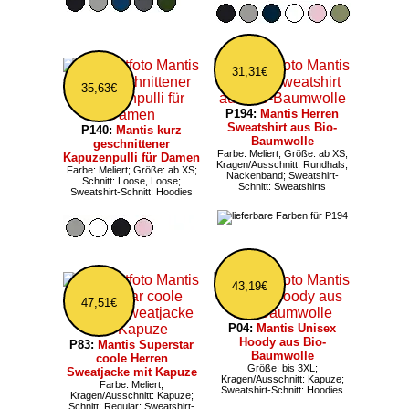
31,31€
35,63€
P194:
Mantis Herren
Sweatshirt aus Bio-
P140:
Mantis kurz
Baumwolle
geschnittener
Farbe: Meliert; Größe: ab XS;
Kapuzenpulli für Damen
Kragen/Ausschnitt: Rundhals,
Farbe: Meliert; Größe: ab XS;
Nackenband; Sweatshirt-
Schnitt: Loose, Loose;
Schnitt: Sweatshirts
Sweatshirt-Schnitt: Hoodies
43,19€
47,51€
P04:
Mantis Unisex
Hoody aus Bio-
P83:
Mantis Superstar
Baumwolle
coole Herren
Größe: bis 3XL;
Sweatjacke mit Kapuze
Kragen/Ausschnitt: Kapuze;
Farbe: Meliert;
Sweatshirt-Schnitt: Hoodies
Kragen/Ausschnitt: Kapuze;
Schnitt: Regular; Sweatshirt-