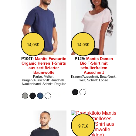
14,03€
14,03€
P104T:
Mantis Favourite
P129:
Mantis Damen
Organic Herren T-Shirts
Bio T-Shirt mit
aus zertifizierter
schulterfreiem
Baumwolle
Ausschnitt
Farbe: Meliert;
Kragen/Ausschnitt: Boat-Neck,
Kragen/Ausschnitt: Rundhals,
weit; Schnitt: Loose
Nackenband; Schnitt: Regular
9,71€