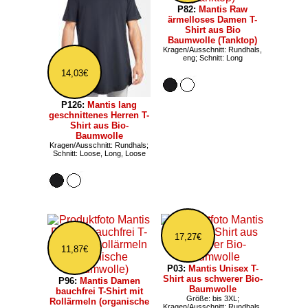
P82:
Mantis Raw
ärmelloses Damen T-
Shirt aus Bio
Baumwolle (Tanktop)
Kragen/Ausschnitt: Rundhals,
eng; Schnitt: Long
14,03€
P126:
Mantis lang
geschnittenes Herren T-
Shirt aus Bio-
Baumwolle
Kragen/Ausschnitt: Rundhals;
Schnitt: Loose, Long, Loose
17,27€
11,87€
P03:
Mantis Unisex T-
Shirt aus schwerer Bio-
P96:
Mantis Damen
Baumwolle
bauchfrei T-Shirt mit
Größe: bis 3XL;
Rollärmeln (organische
Kragen/Ausschnitt: Rundhals,