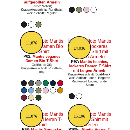
aufgerollten Ärmeln
Farbe: Meliert;
Kragen/Ausschnitt: Rundhals,
weit; Schnitt: Regular
11,87€
14,03€
P02:
Mantis veganes
Damen Bio T-Shirt
P97:
Mantis leichtes,
Größe: ab XS;
lockeres Damen T Shirt
Kragen/Ausschnitt: Rundhals,
mit langen Ärmeln
eng
Kragen/Ausschnitt: Boat-Neck,
weit; Schnitt: Loose, längeres
Rückenteil, Loose, runder
Saum
11,87€
16,19€
P68:
Mantis Superstar
P109s:
Mantis Herren T-