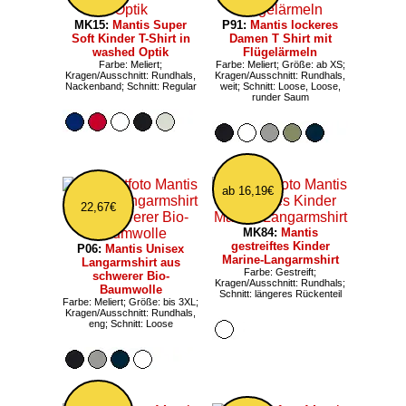
MK15:
Mantis Super
P91:
Mantis lockeres
Soft Kinder T-Shirt in
Damen T Shirt mit
washed Optik
Flügelärmeln
Farbe: Meliert;
Farbe: Meliert; Größe: ab XS;
Kragen/Ausschnitt: Rundhals,
Kragen/Ausschnitt: Rundhals,
Nackenband; Schnitt: Regular
weit; Schnitt: Loose, Loose,
runder Saum
ab 16,19€
22,67€
MK84:
Mantis
gestreiftes Kinder
P06:
Mantis Unisex
Marine-Langarmshirt
Langarmshirt aus
Farbe: Gestreift;
schwerer Bio-
Kragen/Ausschnitt: Rundhals;
Baumwolle
Schnitt: längeres Rückenteil
Farbe: Meliert; Größe: bis 3XL;
Kragen/Ausschnitt: Rundhals,
eng; Schnitt: Loose