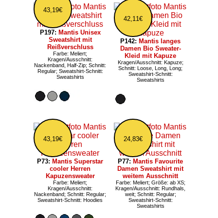
43,19€
42,11€
P197:
Mantis Unisex
Sweatshirt mit
P142:
Mantis langes
Reißverschluss
Damen Bio Sweater-
Farbe: Meliert;
Kleid mit Kapuze
Kragen/Ausschnitt:
Kragen/Ausschnitt: Kapuze;
Nackenband, Half-Zip; Schnitt:
Schnitt: Loose, Long, Long;
Regular; Sweatshirt-Schnitt:
Sweatshirt-Schnitt:
Sweatshirts
Sweatshirts
43,19€
24,83€
P73:
Mantis Superstar
P77:
Mantis Favourite
cooler Herren
Damen Sweatshirt mit
Kapuzensweater
weitem Ausschnitt
Farbe: Meliert;
Farbe: Meliert; Größe: ab XS;
Kragen/Ausschnitt:
Kragen/Ausschnitt: Rundhals,
Nackenband; Schnitt: Regular;
weit; Schnitt: Regular;
Sweatshirt-Schnitt: Hoodies
Sweatshirt-Schnitt:
Sweatshirts