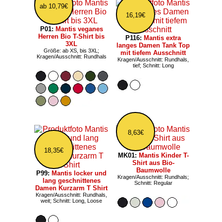
ab 10,79€
16,19€
P01:
Mantis veganes
Herren Bio T-Shirt bis
P116:
Mantis extra
3XL
langes Damen Tank Top
Größe: ab XS, bis 3XL;
mit tiefem Ausschnitt
Kragen/Ausschnitt: Rundhals
Kragen/Ausschnitt: Rundhals,
tief; Schnitt: Long
8,63€
18,35€
MK01:
Mantis Kinder T-
Shirt aus Bio-
Baumwolle
P99:
Mantis locker und
Kragen/Ausschnitt: Rundhals;
lang geschnittenes
Schnitt: Regular
Damen Kurzarm T Shirt
Kragen/Ausschnitt: Rundhals,
weit; Schnitt: Long, Loose