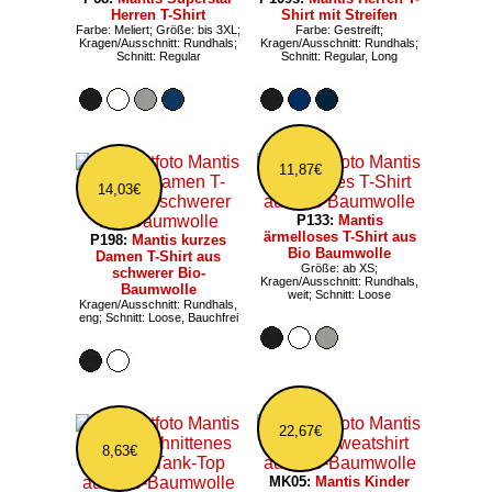
Herren T-Shirt
Shirt mit Streifen
Farbe: Meliert; Größe: bis 3XL;
Farbe: Gestreift;
Kragen/Ausschnitt: Rundhals;
Kragen/Ausschnitt: Rundhals;
Schnitt: Regular
Schnitt: Regular, Long
11,87€
14,03€
P133:
Mantis
ärmelloses T-Shirt aus
P198:
Mantis kurzes
Bio Baumwolle
Damen T-Shirt aus
Größe: ab XS;
schwerer Bio-
Kragen/Ausschnitt: Rundhals,
Baumwolle
weit; Schnitt: Loose
Kragen/Ausschnitt: Rundhals,
eng; Schnitt: Loose, Bauchfrei
22,67€
8,63€
MK05:
Mantis Kinder