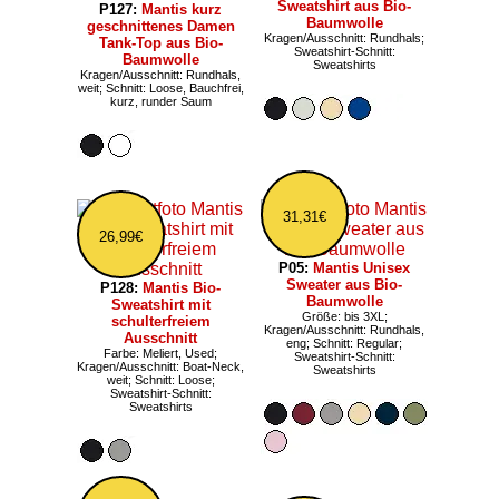
Sweatshirt aus Bio-
P127:
Mantis kurz
Baumwolle
geschnittenes Damen
Kragen/Ausschnitt: Rundhals;
Tank-Top aus Bio-
Sweatshirt-Schnitt:
Baumwolle
Sweatshirts
Kragen/Ausschnitt: Rundhals,
weit; Schnitt: Loose, Bauchfrei,
kurz, runder Saum
31,31€
26,99€
P05:
Mantis Unisex
Sweater aus Bio-
P128:
Mantis Bio-
Baumwolle
Sweatshirt mit
Größe: bis 3XL;
schulterfreiem
Kragen/Ausschnitt: Rundhals,
Ausschnitt
eng; Schnitt: Regular;
Farbe: Meliert, Used;
Sweatshirt-Schnitt:
Kragen/Ausschnitt: Boat-Neck,
Sweatshirts
weit; Schnitt: Loose;
Sweatshirt-Schnitt:
Sweatshirts