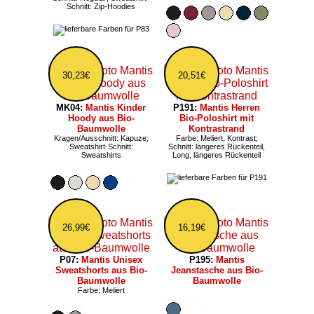
Schnitt: Zip-Hoodies
30,23€
20,51€
MK04:
Mantis Kinder
P191:
Mantis Herren
Hoody aus Bio-
Bio-Poloshirt mit
Baumwolle
Kontrastrand
Kragen/Ausschnitt: Kapuze;
Farbe: Meliert, Kontrast;
Sweatshirt-Schnitt:
Schnitt: längeres Rückenteil,
Sweatshirts
Long, längeres Rückenteil
26,99€
16,19€
P07:
Mantis Unisex
P195:
Mantis
Sweatshorts aus Bio-
Jeanstasche aus Bio-
Baumwolle
Baumwolle
Farbe: Meliert