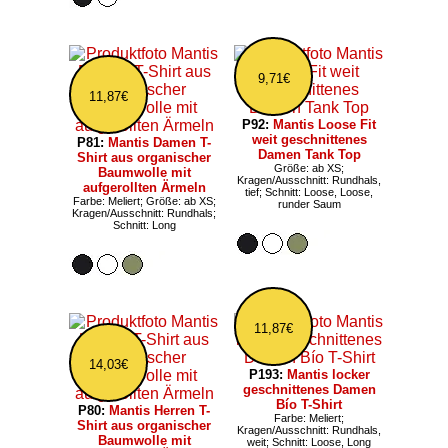
9,71€
11,87€
P92:
Mantis Loose Fit
weit geschnittenes
P81:
Mantis Damen T-
Damen Tank Top
Shirt aus organischer
Größe: ab XS;
Baumwolle mit
Kragen/Ausschnitt: Rundhals,
aufgerollten Ärmeln
tief; Schnitt: Loose, Loose,
Farbe: Meliert; Größe: ab XS;
runder Saum
Kragen/Ausschnitt: Rundhals;
Schnitt: Long
11,87€
14,03€
P193:
Mantis locker
geschnittenes Damen
Bío T-Shirt
P80:
Mantis Herren T-
Farbe: Meliert;
Shirt aus organischer
Kragen/Ausschnitt: Rundhals,
Baumwolle mit
weit; Schnitt: Loose, Long