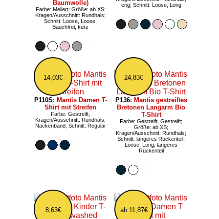
Baumwolle)
eng; Schnitt: Loose, Long
Farbe: Meliert; Größe: ab XS;
Kragen/Ausschnitt: Rundhals;
Schnitt: Loose, Loose,
Bauchfrei, kurz
14,03€
24,83€
P110S:
Mantis Damen T-
P136:
Mantis gestreiftes
Shirt mit Streifen
Bretonen Langarm Bio
Farbe: Gestreift;
T-Shirt
Kragen/Ausschnitt: Rundhals,
Farbe: Gestreift, Gestreift;
Nackenband; Schnitt: Regular
Größe: ab XS;
Kragen/Ausschnitt: Rundhals;
Schnitt: längeres Rückenteil,
Loose, Long, längeres
Rückenteil
8,63€
ab 11,87€