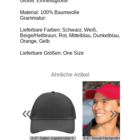
Größe: Einheitsgröße
Material: 100% Baumwolle
Grammatur:
Lieferbare Farben: Schwarz, Weiß,
Beige/Hellbraun, Rot, Mittelblau, Dunkelblau,
Orange, Gelb
Lieferbare Größen: One Size
Ähnliche Artikel
«
»
6.47: Daiber ungebürstete 5-
6.47: Result Flachprofil Kappe
2