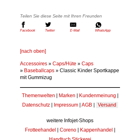
Teilen Sie diese Seite mit Ihren Freunden
Facebook
Twitter
E-Mail
WhatsApp
[nach oben]
Accessoires
»
Caps/Hüte
»
Caps
»
Baseballcaps
» Classic Kinder Sportkappe
mit Gummizug
Themenwelten
|
Marken
|
Kundenmeinung
|
Datenschutz
|
Impressum
|
AGB
|
Versand
weitere Infojet-Shops
Frotteehandel
|
Coreno
|
Kappenhandel
|
Handtuch Stickerei