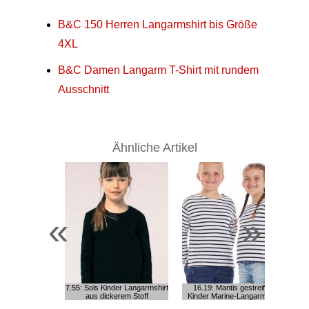
B&C 150 Herren Langarmshirt bis Größe
4XL
B&C Damen Langarm T-Shirt mit rundem
Ausschnitt
Ähnliche Artikel
«
»
1
7.55: Sols Kinder Langarmshirt
16.19: Mantis gestreiftes
Ba
aus dickerem Stoff
Kinder Marine-Langarmshirt