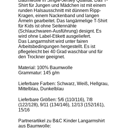
Baumwolle in Single-Jersey Qualität. Das T-
Shirt für Jungen und Mädchen ist mit einem
runden Halsausschnitt mit dünnem Ripp-
Kragen, einem Nackenband und langen
Ärmeln gearbeitet. Das langärmelige T-Shirt
für Kids ist ohne Seitennähte
(Schlauchwaren-Ausführung) designt. Es
wird ohne Label-Etikett ausgeliefert.
Das Langarmshirt wird unter fairen
Arbeitsbedingungen hergestellt. Es ist
pflegeleicht bei 40 Grad waschbar und für
den Trockner geeignet.
Material: 100% Baumwolle
Grammatur: 145 g/m
Lieferbare Farben: Schwarz, Weiß, Hellgrau,
Mittelblau, Dunkelblau
Lieferbare Größen: 5/6 (110/116), 7/8
(122/128), 9/11 (134/146), 12/13 (152/161),
15/16
Partnerartikel zu B&C Kinder Langarmshirt
aus Baumwolle: