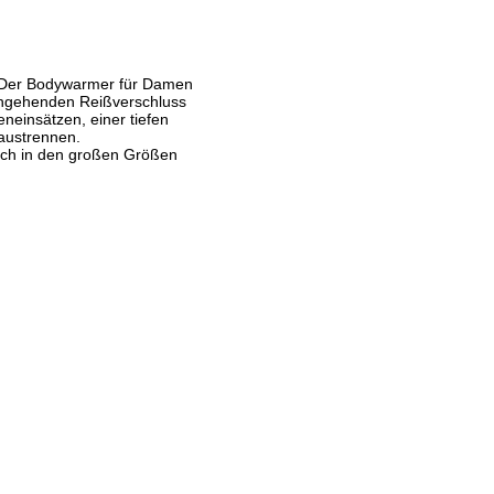
t. Der Bodywarmer für Damen
rchgehenden Reißverschluss
neinsätzen, einer tiefen
raustrennen.
auch in den großen Größen