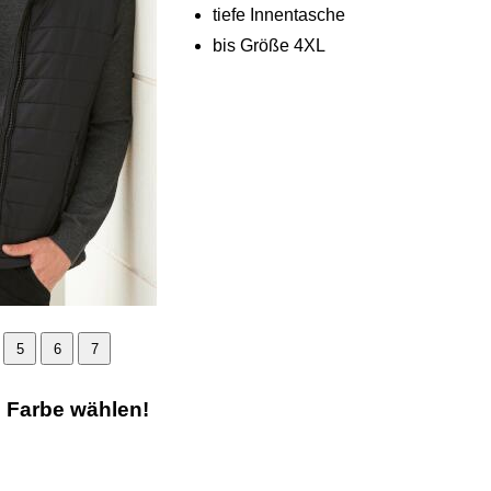
tiefe Innentasche
bis Größe 4XL
5
6
7
e Farbe wählen!