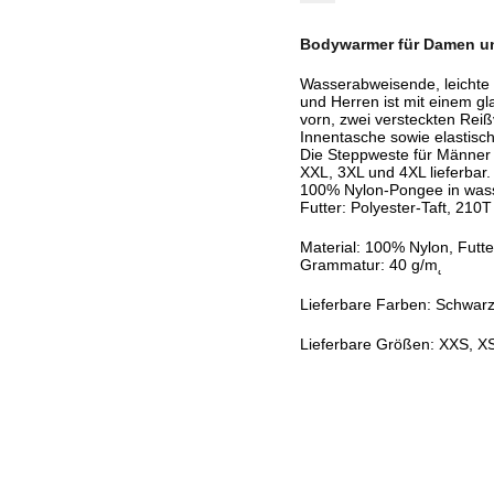
Bodywarmer für Damen un
Wasserabweisende, leichte 
und Herren ist mit einem g
vorn, zwei versteckten Reiß
Innentasche sowie elastisch
Die Steppweste für Männer 
XXL, 3XL und 4XL lieferbar.
100% Nylon-Pongee in wass
Futter: Polyester-Taft, 210
Material: 100% Nylon, Futt
Grammatur: 40 g/m˛
Lieferbare Farben: Schwar
Lieferbare Größen: XXS, XS