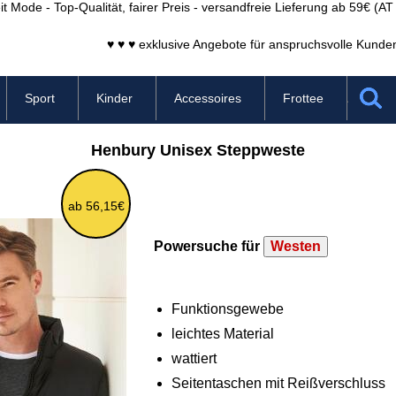
it Mode - Top-Qualität, fairer Preis - versandfreie Lieferung ab 59€ (A
♥ ♥ ♥ exklusive Angebote für anspruchsvolle Kunde
Sport
Kinder
Accessoires
Frottee
Henbury Unisex Steppweste
ab 56,15€
Powersuche für
Westen
Funktionsgewebe
leichtes Material
wattiert
Seitentaschen mit Reißverschluss