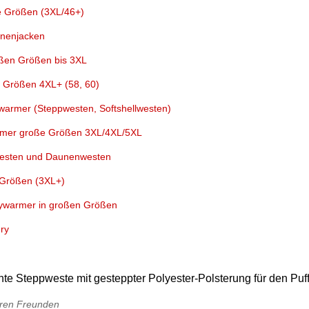
 Größen (3XL/46+)
unenjacken
oßen Größen bis 3XL
 Größen 4XL+ (58, 60)
armer (Steppwesten, Softshellwesten)
mer große Größen 3XL/4XL/5XL
westen und Daunenwesten
 Größen (3XL+)
ywarmer in großen Größen
ry
e Steppweste mit gesteppter Polyester-Polsterung für den Puff
Ihren Freunden