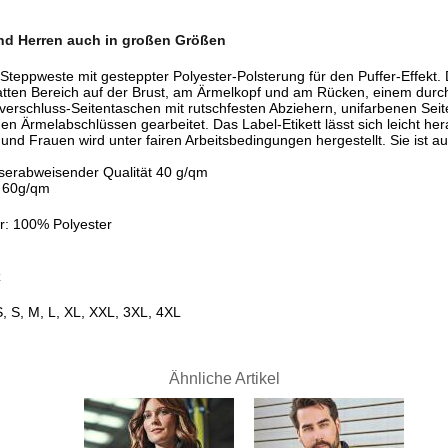
d Herren auch in großen Größen
Steppweste mit gesteppter Polyester-Polsterung für den Puffer-Effek
latten Bereich auf der Brust, am Ärmelkopf und am Rücken, einem du
verschluss-Seitentaschen mit rutschfesten Abziehern, unifarbenen Seite
en Ärmelabschlüssen gearbeitet. Das Label-Etikett lässt sich leicht he
und Frauen wird unter fairen Arbeitsbedingungen hergestellt. Sie ist 
erabweisender Qualität 40 g/qm
T 60g/qm
er: 100% Polyester
z
, S, M, L, XL, XXL, 3XL, 4XL
Ähnliche Artikel