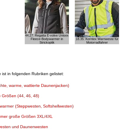
44.27: Regatta E-volve Unisex
Fleece-Bodywarmer in
18.35: Korntex Warnweste für
Strickoptik
Motorradfahrer
st in folgenden Rubriken gelistet:
hte, warme, wattierte Daunenjacken)
Größen (44, 46, 48)
armer (Steppwesten, Softshellwesten)
mer große Größen 3XL/4XL
westen und Daunenwesten