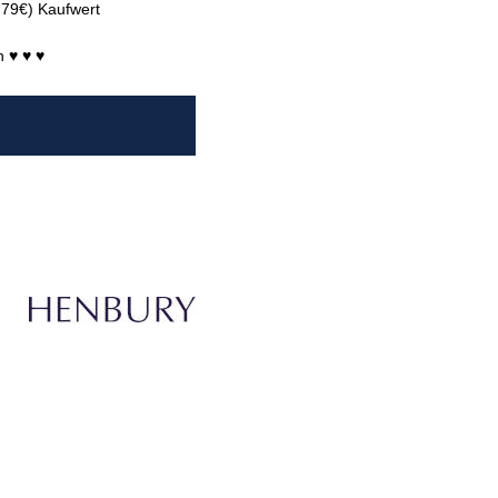
T 79€) Kaufwert
n ♥ ♥ ♥