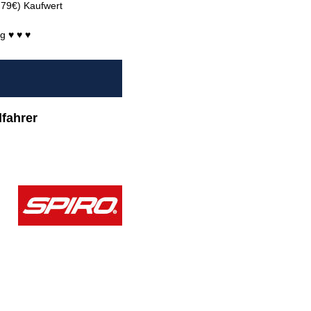
T 79€) Kaufwert
g ♥ ♥ ♥
fahrer