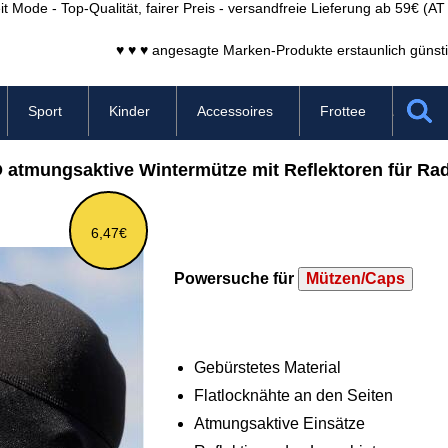
it Mode - Top-Qualität, fairer Preis - versandfreie Lieferung ab 59€ (A
♥ ♥ ♥ angesagte Marken-Produkte erstaunlich günsti
Sport
Kinder
Accessoires
Frottee
 atmungsaktive Wintermütze mit Reflektoren für Rad
6,47€
Powersuche für
Mützen/Caps
Gebürstetes Material
Flatlocknähte an den Seiten
Atmungsaktive Einsätze