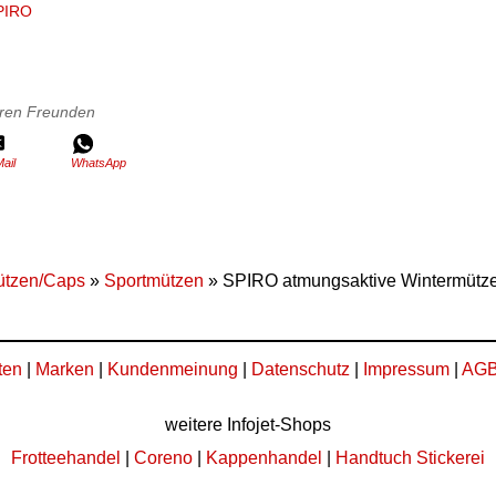
PIRO
Ihren Freunden
ail
WhatsApp
ützen/Caps
»
Sportmützen
» SPIRO atmungsaktive Wintermütze 
ten
|
Marken
|
Kundenmeinung
|
Datenschutz
|
Impressum
|
AG
weitere Infojet-Shops
Frotteehandel
|
Coreno
|
Kappenhandel
|
Handtuch Stickerei