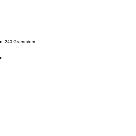
than, 240 Gramm/qm
an
: