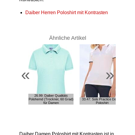
Daiber Herren Poloshirt mit Kontrasten
Ähnliche Artikel
«
»
26.99: Daiber Qualitäts
Polohemd (Trockner, 60 Grad)
33.47: Sols Practice Damen
21
für Damen
Poloshirt
Daiber Damen Poloshirt mit Kontrasten ist in