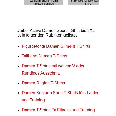
Langarm Sportshirt mit
5.39: Sols Unisex Sprint T-
5.
Reißverschluss
Shirt
m
Daiber Active Damen Sport T-Shirt bis 3XL
ist in folgenden Rubriken gelistet:
Figurbetonte Damen Slim-Fit T Shirts
Taillierte Damen T-Shirts
Damen T Shirts mit weitem V oder
Rundhals Ausschnitt
Damen Raglan T-Shirts
Damen Kurzarm Sport T Shirts fürs Laufen
und Training
Damen T-Shirts für Fitness und Training