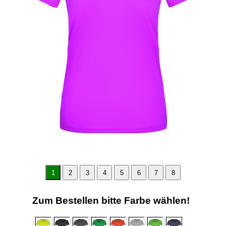
1
2
3
4
5
6
7
8
Zum Bestellen bitte Farbe wählen!