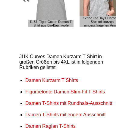
12.95: Tee Jays Damen T-
11.87: Tiger Cotton Damen T-
Shirt mit kurzen
19
Shirt aus Bio-Baumwolle
umgeschlagenen Ärmeln
S
JHK Curves Damen Kurzarm T Shirt in
großen Größen bis 4XL ist in folgenden
Rubriken gelistet:
Damen Kurzarm T Shirts
Figurbetonte Damen Slim-Fit T Shirts
Damen T-Shirts mit Rundhals-Ausschnitt
Damen T-Shirts mit engem Ausschnitt
Damen Raglan T-Shirts