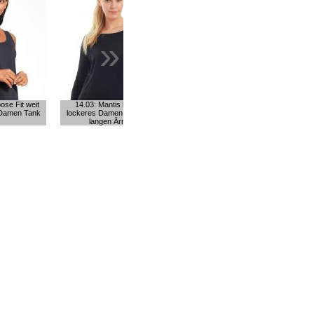
»
ose Fit weit
14.03: Mantis leichtes,
 Damen Tank
lockeres Damen T Shirt mit
langen Ärmeln