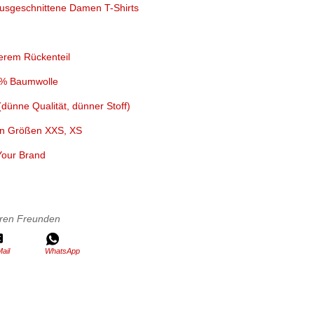
 ausgeschnittene Damen T-Shirts
erem Rückenteil
0% Baumwolle
dünne Qualität, dünner Stoff)
nen Größen XXS, XS
Your Brand
Ihren Freunden
ail
WhatsApp