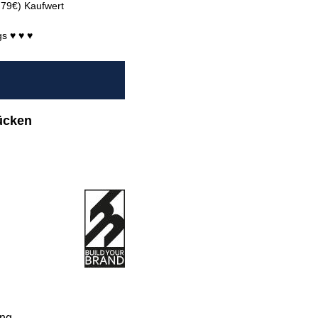
T 79€) Kaufwert
s ♥ ♥ ♥
ücken
ing