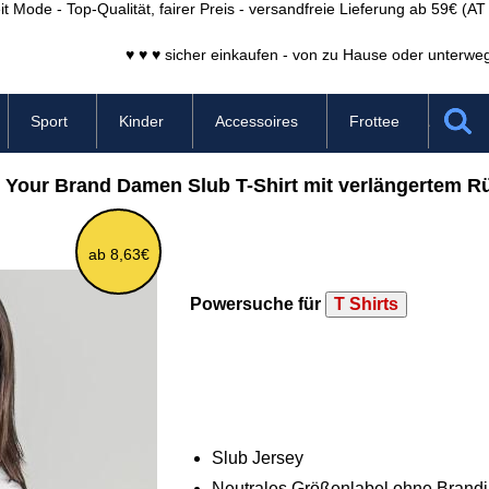
it Mode - Top-Qualität, fairer Preis - versandfreie Lieferung ab 59€ (A
♥ ♥ ♥ sicher einkaufen - von zu Hause oder unterweg
Sport
Kinder
Accessoires
Frottee
d Your Brand Damen Slub T-Shirt mit verlängertem R
ab 8,63€
Powersuche für
T Shirts
Slub Jersey
Neutrales Größenlabel ohne Brand