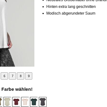
Hinten extra lang geschnitten
Modisch abgerundeter Saum
6
7
8
9
e Farbe wählen!